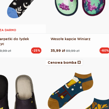
1 ZA DARMO
arpetki do łydek
Wesołe kapcie Winiarz
życ
9,99 zł
35,99 zł
89,99 zł
-25%
-60%
Cena
Cena
na
regularna
promocyjna
Cenowa bomba 💥