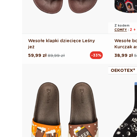
Z kodem
2 +
COMFY
:
Wesołe klapki dziecięce Leśny
Wesołe bo
jeż
Kurczak a
59,99 zł
89,99 zł
38,99 zł
5
-33%
Cena
Cena
Cena
Cena
regularna
promocyjna
regularna
promocyj
OEKOTEX®