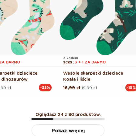
Z kodem
1 ZA DARMO
3 + 1 ZA DARMO
SCKS
:
arpetki dziecięce
Wesołe skarpetki dziecięce
k dinozaurów
Koala i liście
,99 zł
16,99 zł
19,99 zł
-35%
-15%
Cena
Cena
na
regularna
promocyjna
Oglądasz 24 z 80 produktów.
Pokaż więcej