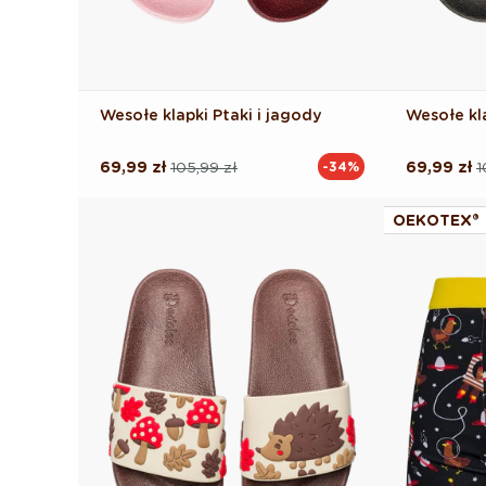
Wesołe klapki Ptaki i jagody
Wesołe kla
69,99 zł
105,99 zł
69,99 zł
1
-34%
Cena
Cena
Cena
Cena
regularna
promocyjna
regularna
promocyj
OEKOTEX®