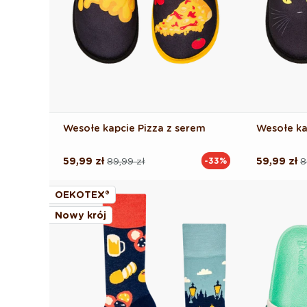
Wesołe kapcie Pizza z serem
Wesołe ka
59,99 zł
89,99 zł
59,99 zł
8
-33%
Cena
Cena
Cena
Cena
regularna
promocyjna
regularna
promocyj
OEKOTEX®
Nowy krój