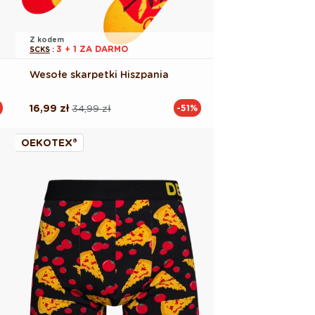
Z kodem
3 + 1 ZA DARMO
SCKS
:
Wesołe skarpetki Hiszpania
16,99 zł
34,99 zł
-51%
Cena
Cena
regularna
promocyjna
OEKOTEX®