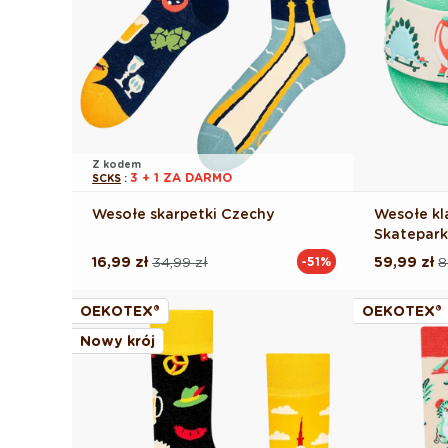
Z kodem
3 + 1 ZA DARMO
SCKS
:
Wesołe skarpetki Czechy
Wesołe kl
Skatepar
16,99 zł
34,99 zł
59,99 zł
8
-51%
Cena
Cena
Cena
Cena
regularna
promocyjna
regularna
promocyj
OEKOTEX®
OEKOTEX®
Nowy krój