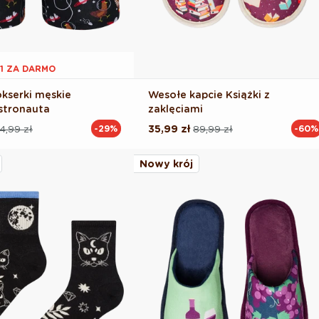
 1 ZA DARMO
kserki męskie
Wesołe kapcie Książki z
stronauta
zaklęciami
4,99 zł
35,99 zł
89,99 zł
-29%
-60%
Cena
Cena
na
regularna
promocyjna
Nowy krój