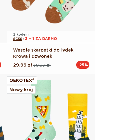
Z kodem
3 + 1 ZA DARMO
SCKS
:
Wesołe skarpetki do łydek
Krowa i dzwonek
29,99 zł
39,99 zł
-25%
Cena
Cena
regularna
promocyjna
OEKOTEX®
Nowy krój