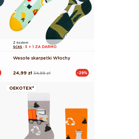
Z kodem
3 + 1 ZA DARMO
SCKS
:
Wesołe skarpetki Włochy
24,99 zł
34,99 zł
-29%
Cena
Cena
regularna
promocyjna
OEKOTEX®