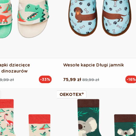
apki dziecięce
Wesołe kapcie Długi jamnik
k dinozaurów
9,99 zł
75,99 zł
89,99 zł
-33%
-16%
Cena
Cena
na
regularna
promocyjna
OEKOTEX®