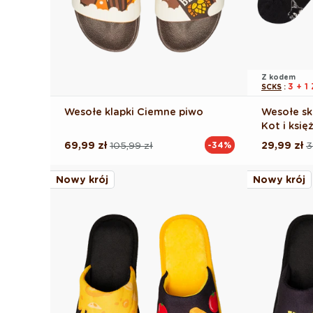
Z kodem
3 + 
SCKS
:
Wesołe klapki Ciemne piwo
Wesołe sk
Kot i księ
69,99 zł
105,99 zł
29,99 zł
3
-34%
Cena
Cena
Cena
Cena
regularna
promocyjna
regularna
promocyj
Nowy krój
Nowy krój