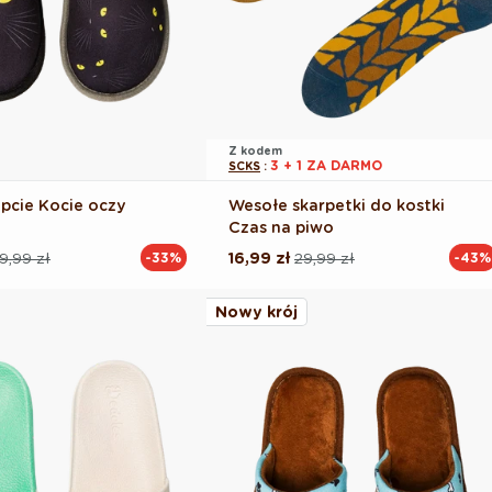
Z kodem
3 + 1 ZA DARMO
SCKS
:
pcie Kocie oczy
Wesołe skarpetki do kostki
Czas na piwo
9,99 zł
16,99 zł
29,99 zł
-33%
-43%
Cena
Cena
na
regularna
promocyjna
Nowy krój