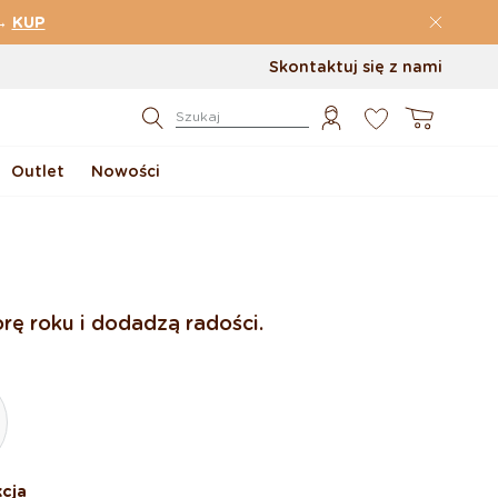
→
KUP
Skontaktuj się z nami
0
Koszyk
Szukaj
Outlet
Nowości
rę roku i dodadzą radości.
cja