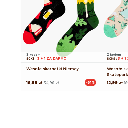
Z kodem
Z kodem
3 + 1 ZA DARMO
3 + 
SCKS
:
SCKS
:
Wesołe skarpetki Niemcy
Wesołe sk
Skatepar
16,99 zł
34,99 zł
12,99 zł
19
-51%
Cena
Cena
Cena
Cena
regularna
promocyjna
regularna
promocyj