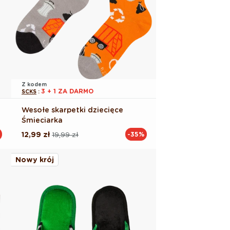
Z kodem
3 + 1 ZA DARMO
SCKS
:
Wesołe skarpetki dziecięce
Śmieciarka
12,99 zł
19,99 zł
-35%
Cena
Cena
regularna
promocyjna
Nowy krój