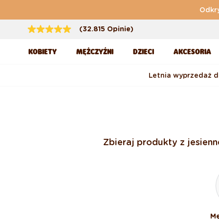
Przejdź do treści
Odkry
(32.815 Opinie)
KOBIETY
MĘŻCZYŹNI
DZIECI
AKCESORIA
Letnia wyprzedaż 
Zbieraj produkty z jesien
Mę