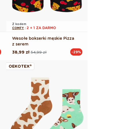
Z kodem
2 + 1 ZA DARMO
COMFY
:
Wesołe bokserki męskie Pizza
z serem
38,99 zł
54,99 zł
-29%
Cena
Cena
regularna
promocyjna
OEKOTEX®