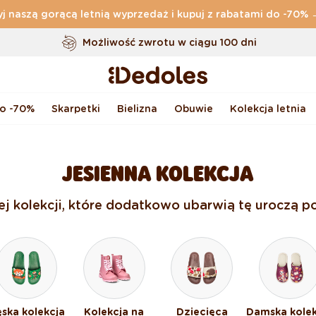
j naszą gorącą letnią wyprzedaż i kupuj z rabatami do -70%
Darmowa
dostawa zamówień o wartości powyżej
169 zł
Możliwość zwrotu w ciągu 100 dni
Oryginalne wzornictwo stworzone przez nas
Szybka wysyłka w ciągu <48 godzin
do -70%
Skarpetki
Bielizna
Obuwie
Kolekcja letnia
JESIENNA KOLEKCJA
nej kolekcji, które dodatkowo ubarwią tę uroczą po
ska kolekcja
Kolekcja na
Dziecięca
Damska kolek