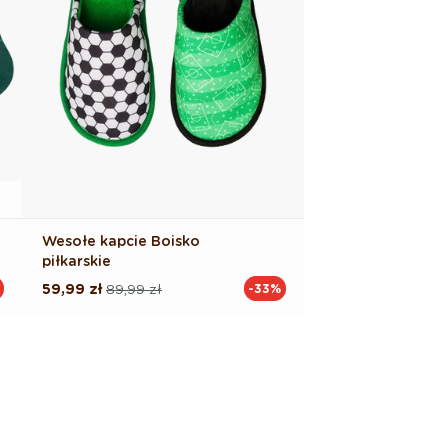
Wesołe kapcie Boisko
piłkarskie
59,99 zł
89,99 zł
-33%
Cena
Cena
regularna
promocyjna