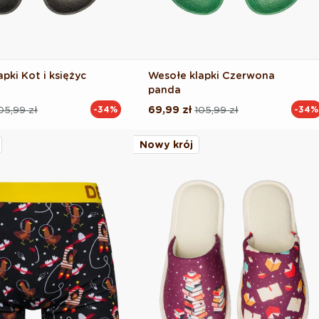
pki Kot i księżyc
Wesołe klapki Czerwona
panda
05,99 zł
69,99 zł
105,99 zł
-34%
-34%
Cena
Cena
na
regularna
promocyjna
Nowy krój