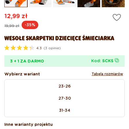
oknie
ok
modalnym
mo
12,99 zł
Cena
Cena
-35%
19,99 zł
regularna
promocyjna
WESOŁE SKARPETKI DZIECIĘCE ŚMIECIARKA
4.3
(3 opinie)
O
c
e
Kod:
SCKS
3 + 1 ZA DARMO
n
i
o
Wybierz wariant
Tabela rozmiarów
n
o
size
n
23-26
a
4
.
27-30
3
z
5
31-34
g
w
i
Inne warianty projektu
a