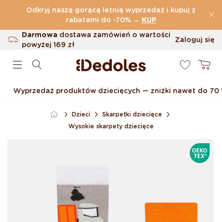
Przejdź do treści
Odkryj naszą gorącą letnią wyprzedaż i kupuj z
(32.815 Opinie)
rabatami do -70%
→
KUP
Darmowa
dostawa zamówień o wartości
Zaloguj się
powyżej
169 zł
0
Możliwość zwrotu w ciągu 100 dni
Koszyk
Oryginalne wzornictwo stworzone przez
nas
Wyprzedaż produktów dziecięcych — zniżki nawet do 70
Szybka wysyłka w ciągu <48 godzin
Dzieci
Skarpetki dziecięce
Wysokie skarpety dziecięce
Pomiń, aby przejść do
OEKOTE
informacji o produkcie