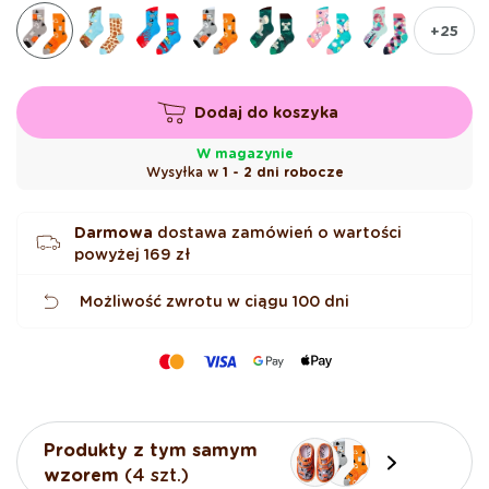
z
d
+25
e
k
Dodaj do koszyka
W magazynie
Wysyłka w
1 - 2 dni robocze
Darmowa
dostawa zamówień o wartości
powyżej
169 zł
Możliwość zwrotu w ciągu 100 dni
Produkty z tym samym
wzorem
(4 szt.)