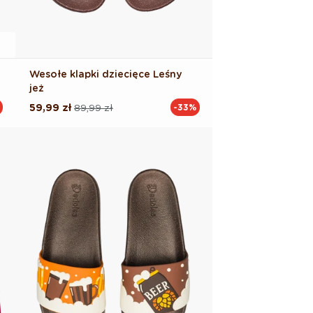
Wesołe klapki dziecięce Leśny
jeż
59,99 zł
89,99 zł
-33%
Cena
Cena
regularna
promocyjna