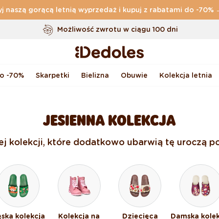
j naszą gorącą letnią wyprzedaż i kupuj z rabatami do -70%
Darmowa
dostawa zamówień o wartości powyżej
169 zł
Możliwość zwrotu w ciągu 100 dni
Oryginalne wzornictwo stworzone przez nas
Szybka wysyłka w ciągu <48 godzin
do -70%
Skarpetki
Bielizna
Obuwie
Kolekcja letnia
JESIENNA KOLEKCJA
nej kolekcji, które dodatkowo ubarwią tę uroczą po
ska kolekcja
Kolekcja na
Dziecięca
Damska kolek