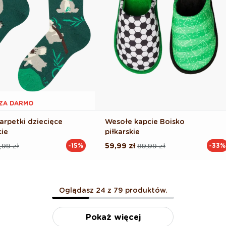
1 ZA DARMO
arpetki dziecięce
Wesołe kapcie Boisko
cie
piłkarskie
,99 zł
59,99 zł
89,99 zł
-15%
-33%
Cena
Cena
na
regularna
promocyjna
Oglądasz 24 z 79 produktów.
Pokaż więcej