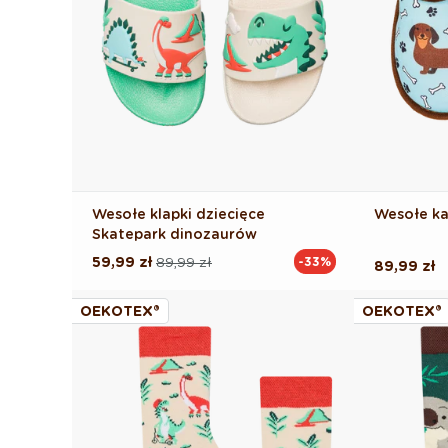
Wesołe klapki dziecięce
Wesołe ka
Skatepark dinozaurów
59,99 zł
89,99 zł
-33%
Cena
Cena
Cena
89,99 zł
regularna
promocyjna
regularna
OEKOTEX®
OEKOTEX®