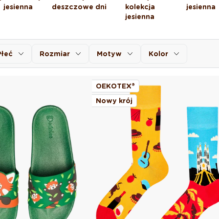
jesienna
deszczowe dni
kolekcja
jesienna
jesienna
Płeć
Rozmiar
Motyw
Kolor
OEKOTEX®
Nowy krój