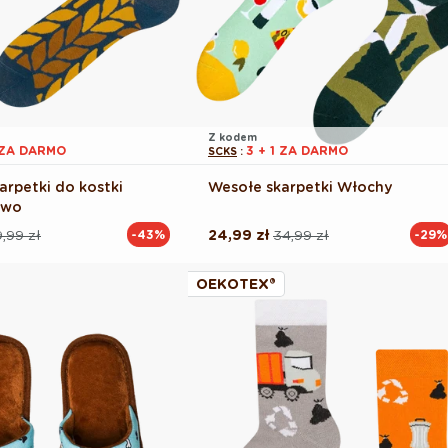
Z kodem
1 ZA DARMO
3 + 1 ZA DARMO
SCKS
:
arpetki do kostki
Wesołe skarpetki Włochy
iwo
,99 zł
24,99 zł
34,99 zł
-43%
-29%
Cena
Cena
na
regularna
promocyjna
OEKOTEX®