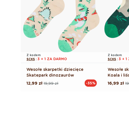
Z kodem
Z kodem
3 + 1 ZA DARMO
3 + 
SCKS
:
SCKS
:
Wesołe skarpetki dziecięce
Wesołe sk
Skatepark dinozaurów
Koala i liś
12,99 zł
19,99 zł
16,99 zł
19
-35%
Cena
Cena
Cena
Cena
regularna
promocyjna
regularna
promocyj