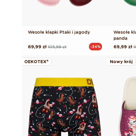
Wesołe klapki Ptaki i jagody
Wesołe kl
panda
69,99 zł
105,99 zł
69,99 zł
1
-34%
Cena
Cena
Cena
Cena
regularna
promocyjna
regularna
promocyj
OEKOTEX®
Nowy krój