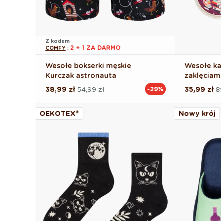
Z kodem
2 + 1 ZA DARMO
COMFY
:
Wesołe bokserki męskie
Wesołe ka
Kurczak astronauta
zaklęciam
38,99 zł
54,99 zł
35,99 zł
8
-29%
Cena
Cena
Cena
Cena
regularna
promocyjna
regularna
promocyj
OEKOTEX®
Nowy krój