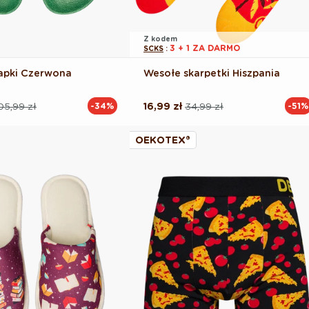
Z kodem
3 + 1 ZA DARMO
SCKS
:
apki Czerwona
Wesołe skarpetki Hiszpania
05,99 zł
16,99 zł
34,99 zł
-34%
-51%
Cena
Cena
na
regularna
promocyjna
OEKOTEX®