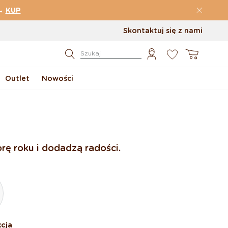
→
KUP
Skontaktuj się z nami
0
Koszyk
Szukaj
Outlet
Nowości
rę roku i dodadzą radości.
cja