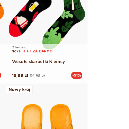
Z kodem
3 + 1 ZA DARMO
SCKS
:
Wesołe skarpetki Niemcy
16,99 zł
34,99 zł
-51%
Cena
Cena
regularna
promocyjna
Nowy krój