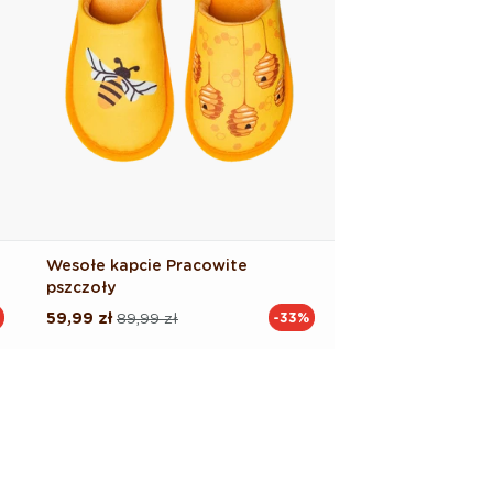
Wesołe kapcie Pracowite
pszczoły
59,99 zł
89,99 zł
-33%
Cena
Cena
regularna
promocyjna