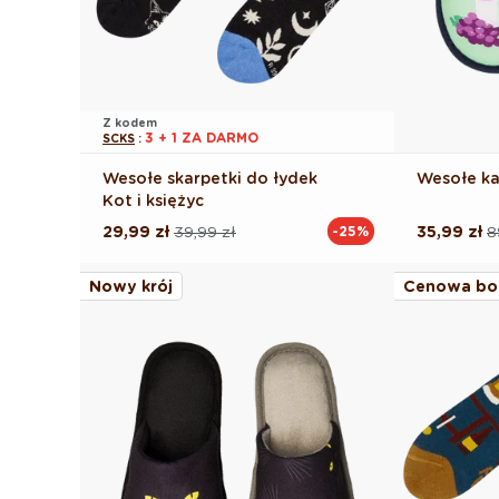
Z kodem
3 + 1 ZA DARMO
SCKS
:
Wesołe skarpetki do łydek
Wesołe ka
Kot i księżyc
29,99 zł
39,99 zł
35,99 zł
8
-25%
Cena
Cena
Cena
Cena
regularna
promocyjna
regularna
promocyj
Nowy krój
Cenowa bo