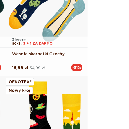
Z kodem
3 + 1 ZA DARMO
SCKS
:
Wesołe skarpetki Czechy
16,99 zł
34,99 zł
-51%
Cena
Cena
regularna
promocyjna
OEKOTEX®
Nowy krój