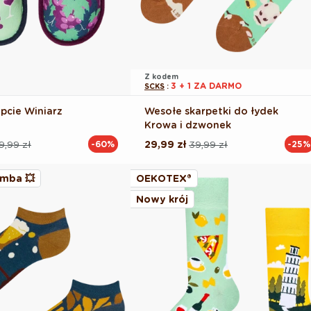
Z kodem
3 + 1 ZA DARMO
SCKS
:
pcie Winiarz
Wesołe skarpetki do łydek
Krowa i dzwonek
9,99 zł
29,99 zł
39,99 zł
-60%
-25%
Cena
Cena
na
regularna
promocyjna
mba 💥
OEKOTEX®
Nowy krój