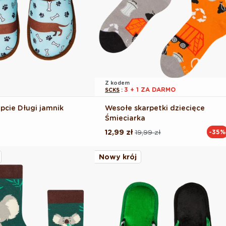
Z kodem
3 + 1 ZA DARMO
SCKS
:
pcie Długi jamnik
Wesołe skarpetki dziecięce
Śmieciarka
12,99 zł
19,99 zł
-35%
Cena
Cena
regularna
promocyjna
Nowy krój