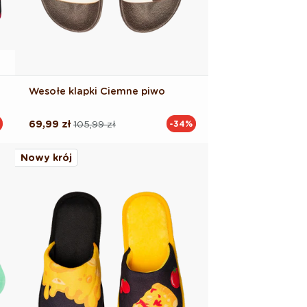
Wesołe klapki Ciemne piwo
69,99 zł
105,99 zł
-34%
Cena
Cena
regularna
promocyjna
Nowy krój