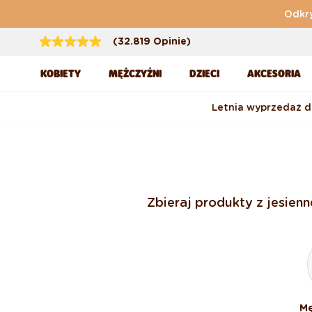
Przejdź do treści
Odkry
(32.819 Opinie)
KOBIETY
MĘŻCZYŹNI
DZIECI
AKCESORIA
Letnia wyprzedaż 
Zbieraj produkty z jesien
Mę