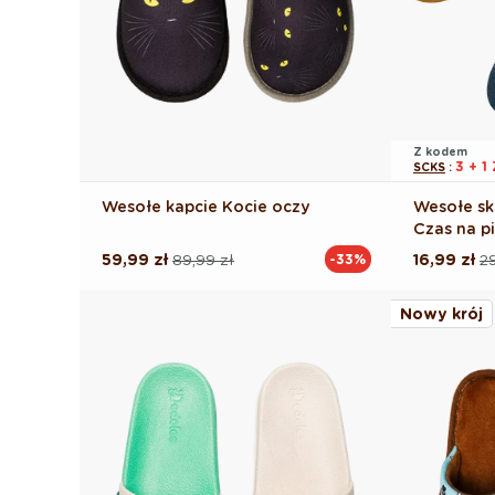
Z kodem
3 + 
SCKS
:
Wesołe kapcie Kocie oczy
Wesołe sk
Czas na p
59,99 zł
89,99 zł
16,99 zł
29
-33%
Cena
Cena
Cena
Cena
regularna
promocyjna
regularna
promocyj
Nowy krój