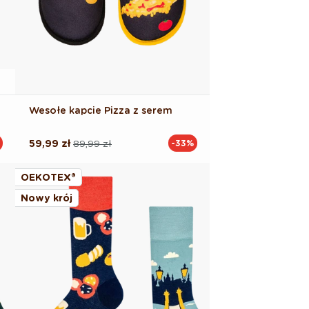
Wesołe kapcie Pizza z serem
59,99 zł
89,99 zł
-33%
Cena
Cena
regularna
promocyjna
OEKOTEX®
Nowy krój