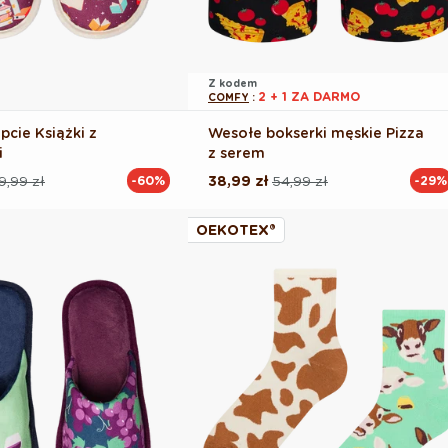
Z kodem
2 + 1 ZA DARMO
COMFY
:
pcie Książki z
Wesołe bokserki męskie Pizza
i
z serem
9,99 zł
38,99 zł
54,99 zł
-60%
-29%
Cena
Cena
na
regularna
promocyjna
OEKOTEX®