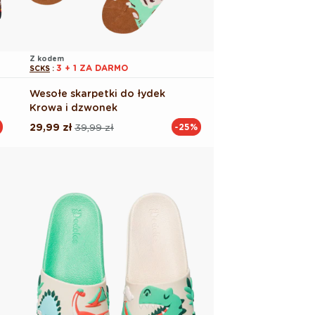
Z kodem
3 + 1 ZA DARMO
SCKS
:
Wesołe skarpetki do łydek
Krowa i dzwonek
29,99 zł
39,99 zł
-25%
Cena
Cena
regularna
promocyjna