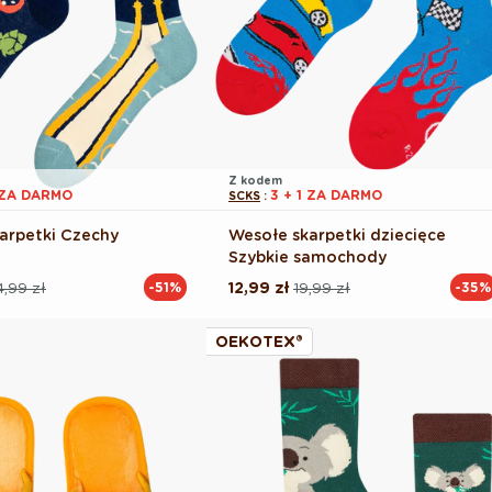
Z kodem
1 ZA DARMO
3 + 1 ZA DARMO
SCKS
:
arpetki Czechy
Wesołe skarpetki dziecięce
Szybkie samochody
,99 zł
12,99 zł
19,99 zł
-51%
-35%
Cena
Cena
na
regularna
promocyjna
OEKOTEX®