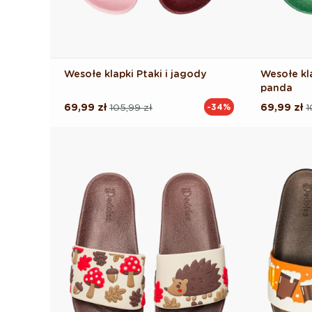
Wesołe klapki Ptaki i jagody
Wesołe kl
panda
69,99 zł
105,99 zł
69,99 zł
1
-34%
Cena
Cena
Cena
Cena
regularna
promocyjna
regularna
promocyj