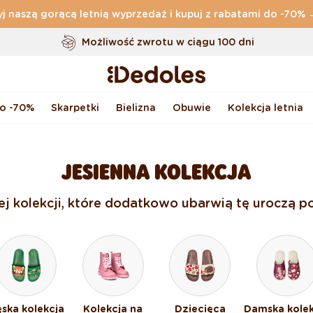
j naszą gorącą letnią wyprzedaż i kupuj z rabatami do -70%
Darmowa
dostawa zamówień o wartości powyżej
169 zł
Możliwość zwrotu w ciągu 100 dni
Oryginalne wzornictwo stworzone przez nas
Szybka wysyłka w ciągu <48 godzin
do -70%
Skarpetki
Bielizna
Obuwie
Kolekcja letnia
JESIENNA KOLEKCJA
nej kolekcji, które dodatkowo ubarwią tę uroczą po
ska kolekcja
Kolekcja na
Dziecięca
Damska kolek