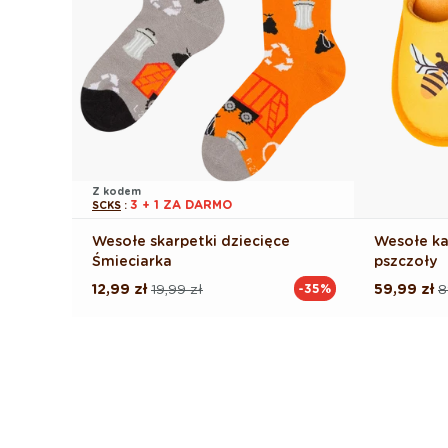
Z kodem
3 + 1 ZA DARMO
SCKS
:
Wesołe skarpetki dziecięce
Wesołe ka
Śmieciarka
pszczoły
12,99 zł
19,99 zł
59,99 zł
8
-35%
Cena
Cena
Cena
Cena
regularna
promocyjna
regularna
promocyj