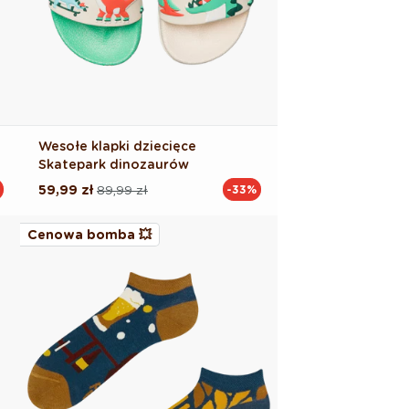
Wesołe klapki dziecięce
Skatepark dinozaurów
59,99 zł
89,99 zł
-33%
Cena
Cena
regularna
promocyjna
Cenowa bomba 💥