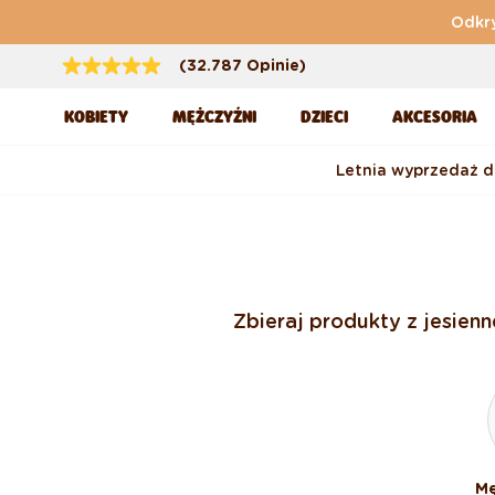
Przejdź do treści
Odkry
(32.787 Opinie)
KOBIETY
MĘŻCZYŹNI
DZIECI
AKCESORIA
Letnia wyprzedaż 
Zbieraj produkty z jesien
Mę