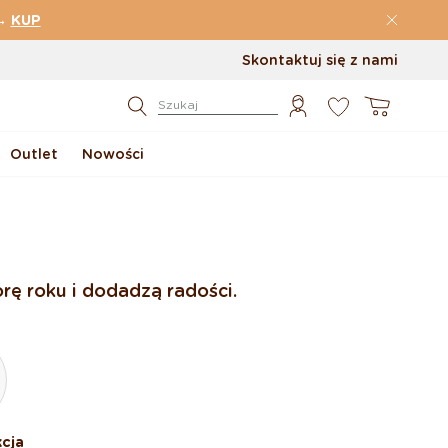
→
KUP
Skontaktuj się z nami
0
Koszyk
Szukaj
Outlet
Nowości
rę roku i dodadzą radości.
cja