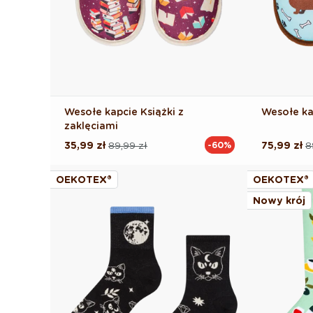
Wesołe kapcie Książki z
Wesołe ka
zaklęciami
35,99 zł
89,99 zł
75,99 zł
8
-60%
Cena
Cena
Cena
Cena
regularna
promocyjna
regularna
promocyj
OEKOTEX®
OEKOTEX®
Nowy krój