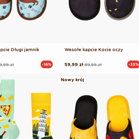
pcie Długi jamnik
Wesołe kapcie Kocie oczy
9,99 zł
59,99 zł
89,99 zł
-16%
-33%
Cena
Cena
na
regularna
promocyjna
Nowy krój