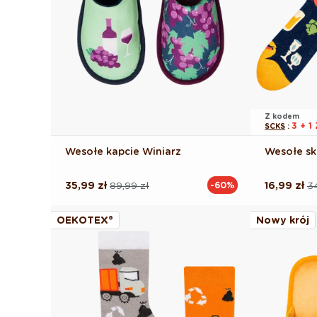
Z kodem
3 + 
SCKS
:
Wesołe kapcie Winiarz
Wesołe sk
35,99 zł
89,99 zł
16,99 zł
34
-60%
Cena
Cena
Cena
Cena
regularna
promocyjna
regularna
promocyj
OEKOTEX®
Nowy krój