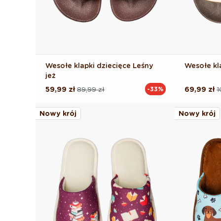
Wesołe klapki dziecięce Leśny
Wesołe kl
jeż
59,99 zł
89,99 zł
69,99 zł
1
-33%
Cena
Cena
Cena
Cena
regularna
promocyjna
regularna
promocyj
Nowy krój
Nowy krój