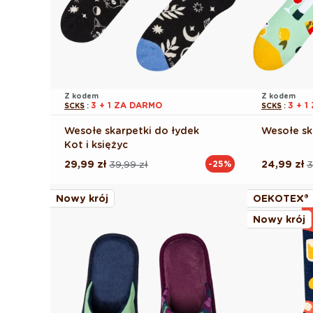
Z kodem
Z kodem
3 + 1 ZA DARMO
3 + 
SCKS
:
SCKS
:
Wesołe skarpetki do łydek
Wesołe sk
Kot i księżyc
29,99 zł
39,99 zł
24,99 zł
3
-25%
Cena
Cena
Cena
Cena
regularna
promocyjna
regularna
promocyj
Nowy krój
OEKOTEX®
Nowy krój