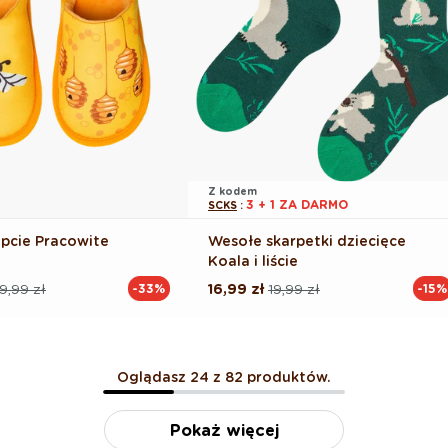
Z kodem
3 + 1 ZA DARMO
SCKS
:
pcie Pracowite
Wesołe skarpetki dziecięce
Koala i liście
9,99 zł
16,99 zł
19,99 zł
-33%
-15%
Cena
Cena
na
regularna
promocyjna
Oglądasz 24 z 82 produktów.
Pokaż więcej