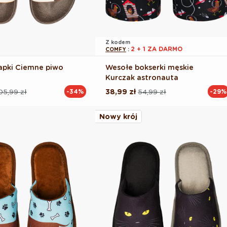
Z kodem
2 + 1 ZA DARMO
COMFY
:
apki Ciemne piwo
Wesołe bokserki męskie
Kurczak astronauta
05,99 zł
38,99 zł
54,99 zł
-34%
-29%
Cena
Cena
na
regularna
promocyjna
Nowy krój