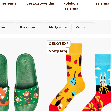
jesienna
deszczowe dni
kolekcja
jesienna
jesienna
Płeć
Rozmiar
Motyw
Kolor
OEKOTEX®
Nowy krój