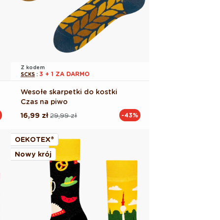
Z kodem
3 + 1 ZA DARMO
SCKS
:
Wesołe skarpetki do kostki
Czas na piwo
16,99 zł
29,99 zł
-43%
Cena
Cena
regularna
promocyjna
OEKOTEX®
Nowy krój