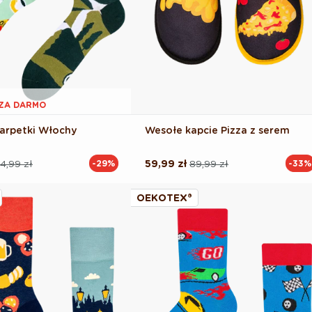
1 ZA DARMO
arpetki Włochy
Wesołe kapcie Pizza z serem
4,99 zł
59,99 zł
89,99 zł
-29%
-33%
Cena
Cena
na
regularna
promocyjna
OEKOTEX®