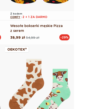
Z kodem
2 + 1 ZA DARMO
COMFY
:
Wesołe bokserki męskie Pizza
z serem
38,99 zł
54,99 zł
-29%
Cena
Cena
regularna
promocyjna
OEKOTEX®