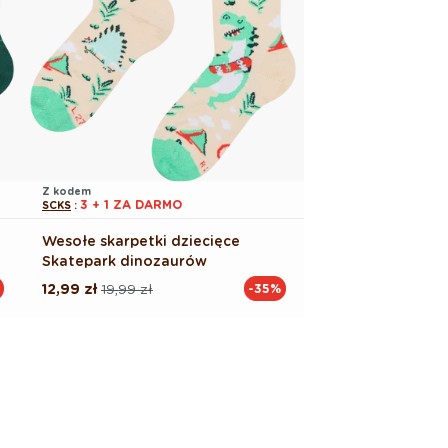
Z kodem
3 + 1 ZA DARMO
SCKS
:
Wesołe skarpetki dziecięce
Skatepark dinozaurów
12,99 zł
19,99 zł
-35%
Cena
Cena
regularna
promocyjna