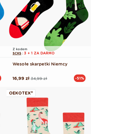
Z kodem
3 + 1 ZA DARMO
SCKS
:
Wesołe skarpetki Niemcy
16,99 zł
34,99 zł
-51%
Cena
Cena
regularna
promocyjna
OEKOTEX®