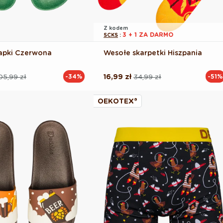
Z kodem
3 + 1 ZA DARMO
SCKS
:
apki Czerwona
Wesołe skarpetki Hiszpania
05,99 zł
16,99 zł
34,99 zł
-34%
-51%
Cena
Cena
na
regularna
promocyjna
OEKOTEX®