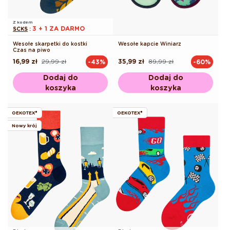
Z kodem
3 + 1 ZA DARMO
SCKS
:
Wesołe skarpetki do kostki
Wesołe kapcie Winiarz
Czas na piwo
16,99 zł
29,99 zł
35,99 zł
89,99 zł
-43%
-60%
Cena
Cena
Cena
Cena
regularna
promocyjna
regularna
promocyjna
Dodaj do
Dodaj do
koszyka
koszyka
OEKOTEX®
OEKOTEX®
Nowy krój