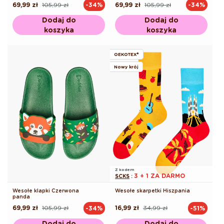
69,99 zł
105,99 zł
69,99 zł
105,99 zł
-34%
-34%
Cena
Cena
Cena
Cena
regularna
promocyjna
regularna
promocyjna
Dodaj do
Dodaj do
koszyka
koszyka
OEKOTEX®
Nowy krój
Z kodem
3 + 1 ZA DARMO
SCKS
:
Wesołe klapki Czerwona
Wesołe skarpetki Hiszpania
panda
69,99 zł
105,99 zł
16,99 zł
34,99 zł
-34%
-51%
Cena
Cena
Cena
Cena
regularna
promocyjna
regularna
promocyjna
Dodaj do
Dodaj do