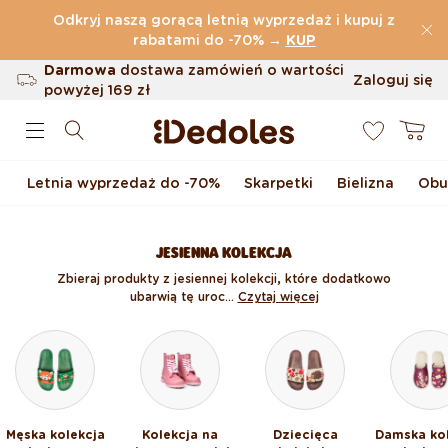
Przejdź do treści
Odkryj naszą gorącą letnią wyprzedaż i kupuj z
(32.787 Opinie)
rabatami do -70%
→
KUP
Darmowa
dostawa zamówień o wartości
Zaloguj się
powyżej
169 zł
0
Możliwość zwrotu w ciągu 100 dni
Koszyk
Oryginalne wzornictwo stworzone przez
nas
Letnia wyprzedaż do -70%
Skarpetki
Bielizna
Obu
Szybka wysyłka w ciągu <48 godzin
JESIENNA KOLEKCJA
Zbieraj produkty z jesiennej kolekcji, które dodatkowo
ubarwią tę uroc...
Czytaj więcej
Męska kolekcja
Kolekcja na
Dziecięca
Damska ko