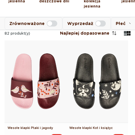
jesienna
deszczowe dni
kolekcja
jesien
jesienna
Zrównoważone
Wyprzedaż
Płeć
Najlepiej dopasowane
82
produkt(y)
Wesołe klapki Ptaki i jagody
Wesołe klapki Kot i księżyc