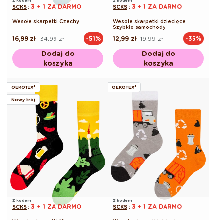
Z kodem
Z kodem
3 + 1 ZA DARMO
3 + 1 ZA DARMO
SCKS
:
SCKS
:
Wesołe skarpetki Czechy
Wesołe skarpetki dziecięce
Szybkie samochody
16,99 zł
34,99 zł
12,99 zł
19,99 zł
-51%
-35%
Cena
Cena
Cena
Cena
regularna
promocyjna
regularna
promocyjna
Dodaj do
Dodaj do
koszyka
koszyka
OEKOTEX®
OEKOTEX®
Nowy krój
Z kodem
Z kodem
3 + 1 ZA DARMO
3 + 1 ZA DARMO
SCKS
:
SCKS
: