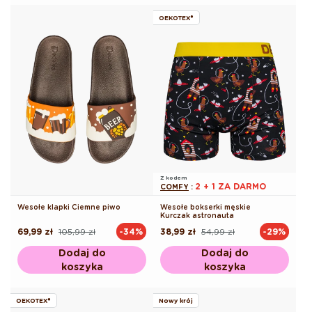
OEKOTEX®
Z kodem
2 + 1 ZA DARMO
COMFY
:
Wesołe klapki Ciemne piwo
Wesołe bokserki męskie
Kurczak astronauta
69,99 zł
105,99 zł
38,99 zł
54,99 zł
-34%
-29%
Cena
Cena
Cena
Cena
regularna
promocyjna
regularna
promocyjna
Dodaj do
Dodaj do
koszyka
koszyka
OEKOTEX®
Nowy krój