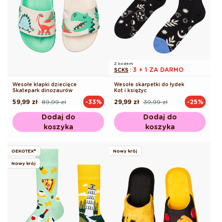
Z kodem
3 + 1 ZA DARMO
SCKS
:
Wesołe klapki dziecięce
Wesołe skarpetki do łydek
Skatepark dinozaurów
Kot i księżyc
59,99 zł
89,99 zł
29,99 zł
39,99 zł
-33%
-25%
Cena
Cena
Cena
Cena
regularna
promocyjna
regularna
promocyjna
Dodaj do
Dodaj do
koszyka
koszyka
OEKOTEX®
Nowy krój
Nowy krój