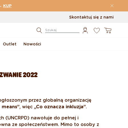
→
KUP
Skontaktuj się z nami
0
Koszyk
Szukaj
Outlet
Nowości
ZWANIE 2022
ogłoszonym przez globalną organizację
n means”
, więc
„Co oznacza inkluzja”
.
h (UNCRPD) nawołuje do pełnej i
 Downa ze społeczeństwem. Mimo to osoby z