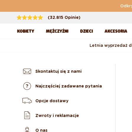
Przejdź do treści
Odkry
(32.815 Opinie)
KOBIETY
MĘŻCZYŹNI
DZIECI
AKCESORIA
Letnia wyprzedaż 
Skontaktuj się z nami
Najczęściej zadawane pytania
Opcje dostawy
Zwroty i reklamacje
O nas