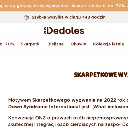
j naszą gorącą letnią wyprzedaż i kupuj z rabatami do -70%
Oryginalne wzornictwo stworzone przez nas
Szybka wysyłka w ciągu <48 godzin
do -70%
Skarpetki
Bielizna
Obuwie
Kolekcja letnia
SKARPETKOWE WY
Motywem
Skarpetkowego wyzwania na 2022
rok 
Down Syndrome International jest
„What inclusio
Konwencja ONZ o prawach osób niepełnosprawnyc
skutecznej integracji osób cierpiących na zespół