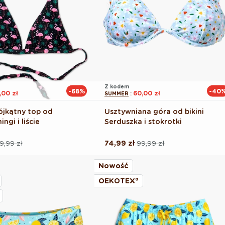
Z kodem
-68%
-40
,00 zł
60,00 zł
SUMMER
:
ójkątny top od
Usztywniana góra od bikini
ingi i liście
Serduszka i stokrotki
9,99 zł
74,99 zł
99,99 zł
Cena
Cena
na
regularna
promocyjna
Nowość
OEKOTEX®