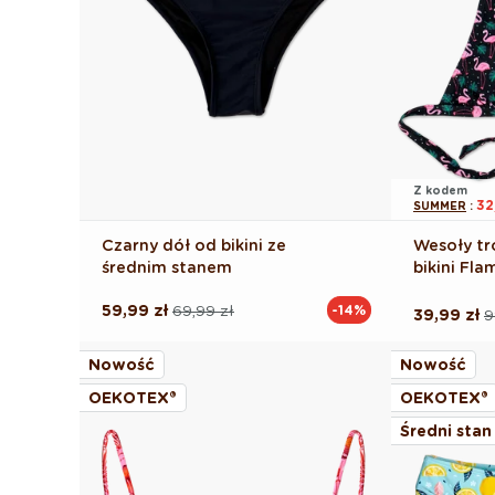
Z kodem
32
SUMMER
:
Czarny dół od bikini ze
Wesoły tr
średnim stanem
bikini Flam
59,99 zł
69,99 zł
-14%
Cena
Cena
39,99 zł
9
Cena
Cena
regularna
promocyjna
regularna
promocyj
Nowość
Nowość
OEKOTEX®
OEKOTEX®
Średni stan