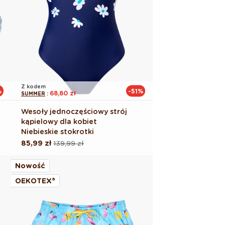
Z kodem
%
-51%
68,80 zł
SUMMER
:
Wesoły jednoczęściowy strój
kąpielowy dla kobiet
Niebieskie stokrotki
85,99 zł
139,99 zł
Cena
Cena
regularna
promocyjna
Nowość
OEKOTEX®