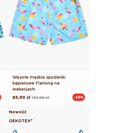
Wesołe męskie spodenki
kąpielowe Flaming na
wakacjach
85,99 zł
139,99 zł
-39%
Cena
Cena
regularna
promocyjna
Nowość
OEKOTEX®