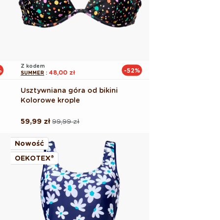
Z kodem
%
-52%
48,00 zł
SUMMER
:
Usztywniana góra od bikini
Kolorowe krople
59,99 zł
99,99 zł
Cena
Cena
regularna
promocyjna
Nowość
OEKOTEX®