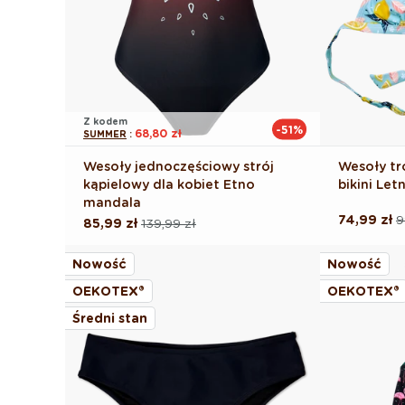
Z kodem
-51%
68,80 zł
SUMMER
:
Wesoły jednoczęściowy strój
Wesoły tr
kąpielowy dla kobiet Etno
bikini Let
mandala
74,99 zł
9
Cena
Cena
85,99 zł
139,99 zł
Cena
Cena
regularna
promocyj
regularna
promocyjna
Nowość
Nowość
OEKOTEX®
OEKOTEX®
Średni stan