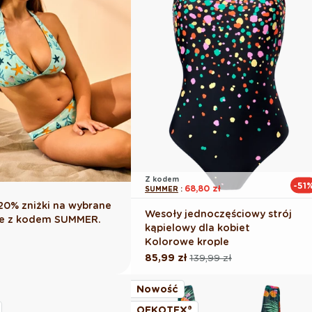
Z kodem
-51
68,80 zł
SUMMER
:
0% zniżki na wybrane
Wesoły jednoczęściowy strój
yle z kodem SUMMER.
kąpielowy dla kobiet
Kolorowe krople
85,99 zł
139,99 zł
Cena
Cena
regularna
promocyjna
Nowość
OEKOTEX®