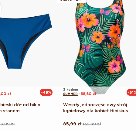
Z kodem
-49%
-51
,00 zł
68,80 zł
SUMMER
:
ieski dół od bikini
Wesoły jednoczęściowy strój
m stanem
kąpielowy dla kobiet Hibiskus
9,99 zł
85,99 zł
139,99 zł
Cena
Cena
na
regularna
promocyjna