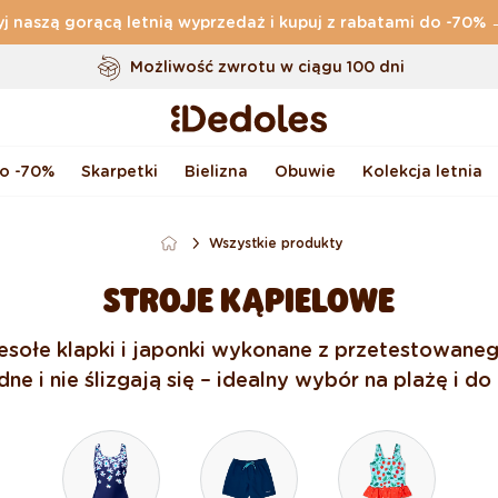
j naszą gorącą letnią wyprzedaż i kupuj z rabatami do -70%
Darmowa
dostawa zamówień o wartości powyżej
169 zł
Możliwość zwrotu w ciągu 100 dni
Oryginalne wzornictwo stworzone przez nas
Szybka wysyłka w ciągu <48 godzin
do -70%
Skarpetki
Bielizna
Obuwie
Kolekcja letnia
Wszystkie produkty
STROJE KĄPIELOWE
sołe klapki i japonki wykonane z przetestowaneg
e i nie ślizgają się – idealny wybór na plażę i d