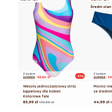
Średni stan
Z kodem
Z kodem
-51%
68,80 zł
36
SUMMER
:
SUMMER
:
Wesoły jednoczęściowy strój
Mocno nieb
kąpielowy dla kobiet
ze średni
Kolorowe fale
85,99 zł
139,99 zł
44,99 zł
6
Cena
Cena
Cena
Cena
regularna
promocyjna
regularna
promocyj