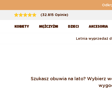
Przejdź do treści
Odkry
(32.815 Opinie)
KOBIETY
MĘŻCZYŹNI
DZIECI
AKCESORIA
Letnia wyprzedaż 
Szukasz obuwia na lato? Wybierz we
wygodn