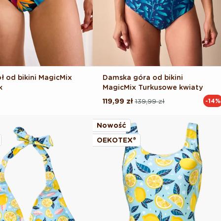
ł od bikini MagicMix
Damska góra od bikini
k
MagicMix Turkusowe kwiaty
119,99 zł
139,99 zł
-14%
Cena
Cena
regularna
promocyjna
Nowość
OEKOTEX®