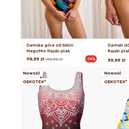
Damska góra od bikini
Damski dó
MagicMix Rajski ptak
Rajski pta
119,99 zł
139,99 zł
-14%
Cena
Cena
Cena
99,99 zł
regularna
promocyjna
regularna
Nowość
Nowość
OEKOTEX®
OEKOTEX®