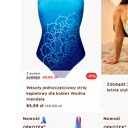
Z kodem
-51%
68,80 zł
SUMMER
:
Zdobądź 2
Wesoły jednoczęściowy strój
letnie st
kąpielowy dla kobiet Wodna
mandala
85,99 zł
139,99 zł
Cena
Cena
regularna
promocyjna
Nowość
Nowość
OEKOTEX®
OEKOTEX®