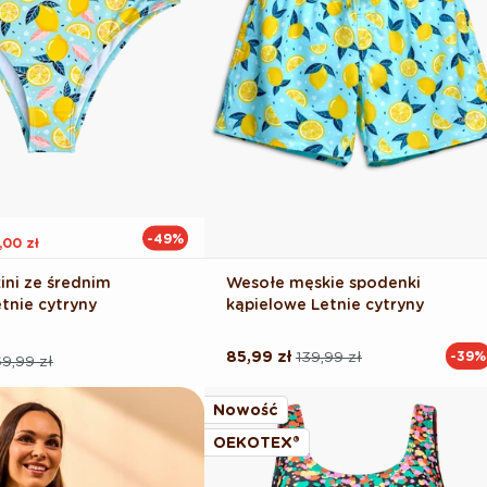
-49%
,00 zł
ini ze średnim
Wesołe męskie spodenki
tnie cytryny
kąpielowe Letnie cytryny
85,99 zł
139,99 zł
-39%
Cena
Cena
9,99 zł
regularna
promocyjna
na
Nowość
OEKOTEX®