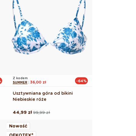
Z kodem
%
-64%
36,00 zł
SUMMER
:
Usztywniana góra od bikini
Niebieskie róże
44,99 zł
99,99 zł
Cena
Cena
regularna
promocyjna
Nowość
OEKOTEX®