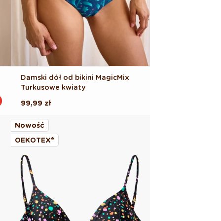
Damski dół od bikini MagicMix
Turkusowe kwiaty
Cena
99,99 zł
regularna
Nowość
OEKOTEX®