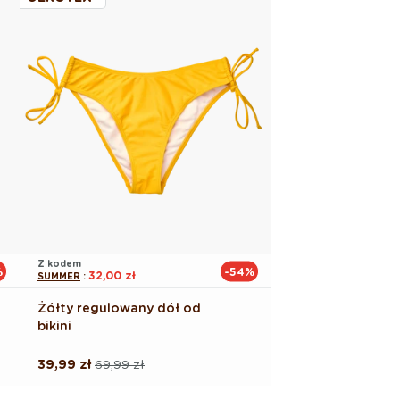
Z kodem
%
-54%
32,00 zł
SUMMER
:
Żółty regulowany dół od
bikini
39,99 zł
69,99 zł
Cena
Cena
regularna
promocyjna