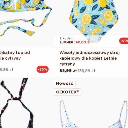
Z kodem
-51
68,80 zł
SUMMER
:
ójkątny top od
Wesoły jednoczęściowy strój
nie cytryny
kąpielowy dla kobiet Letnie
cytryny
9,99 zł
-25%
85,99 zł
139,99 zł
Cena
Cena
na
regularna
promocyjna
Nowość
OEKOTEX®