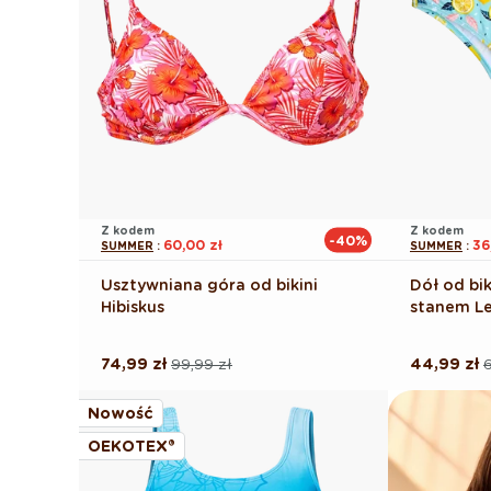
Z kodem
Z kodem
-40%
60,00 zł
36
SUMMER
:
SUMMER
:
Usztywniana góra od bikini
Dół od bik
Hibiskus
stanem Le
74,99 zł
99,99 zł
44,99 zł
6
Cena
Cena
Cena
Cena
regularna
promocyjna
regularna
promocyj
Nowość
OEKOTEX®