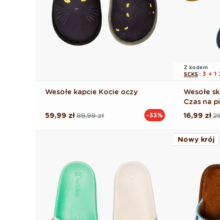
Z kodem
3 + 
SCKS
:
Wesołe kapcie Kocie oczy
Wesołe sk
Czas na p
59,99 zł
89,99 zł
16,99 zł
29
-33%
Cena
Cena
Cena
Cena
regularna
promocyjna
regularna
promocyj
Nowy krój