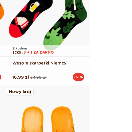
Z kodem
3 + 1 ZA DARMO
SCKS
:
Wesołe skarpetki Niemcy
16,99 zł
34,99 zł
-51%
Cena
Cena
regularna
promocyjna
Nowy krój