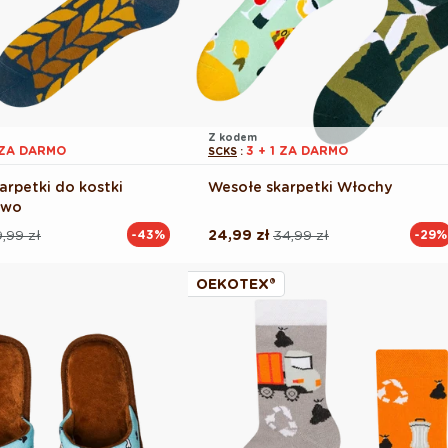
Z kodem
1 ZA DARMO
3 + 1 ZA DARMO
SCKS
:
arpetki do kostki
Wesołe skarpetki Włochy
iwo
,99 zł
24,99 zł
34,99 zł
-43%
-29%
Cena
Cena
na
regularna
promocyjna
OEKOTEX®