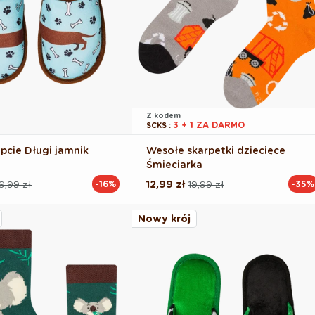
Z kodem
3 + 1 ZA DARMO
SCKS
:
pcie Długi jamnik
Wesołe skarpetki dziecięce
Śmieciarka
9,99 zł
12,99 zł
19,99 zł
-16%
-35%
Cena
Cena
na
regularna
promocyjna
Nowy krój