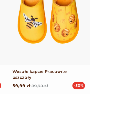
Wesołe kapcie Pracowite
pszczoły
59,99 zł
89,99 zł
-33%
Cena
Cena
regularna
promocyjna