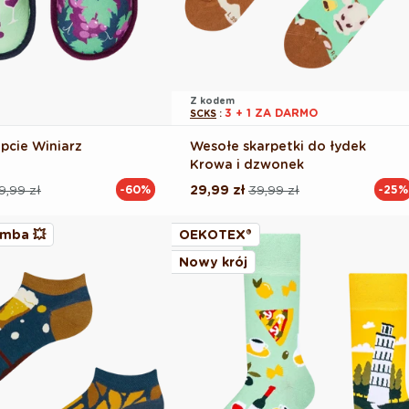
Z kodem
3 + 1 ZA DARMO
SCKS
:
pcie Winiarz
Wesołe skarpetki do łydek
Krowa i dzwonek
9,99 zł
29,99 zł
39,99 zł
-60%
-25%
Cena
Cena
na
regularna
promocyjna
mba 💥
OEKOTEX®
Nowy krój