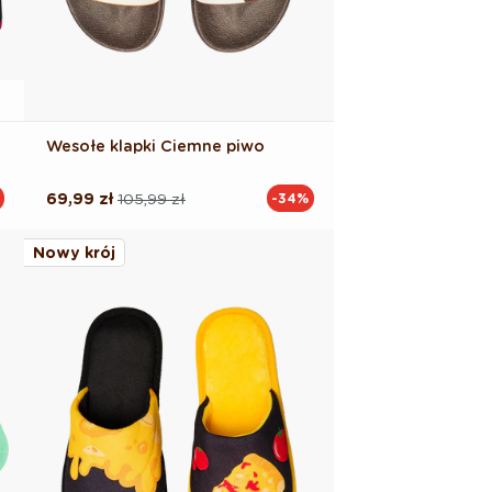
Wesołe klapki Ciemne piwo
69,99 zł
105,99 zł
-34%
Cena
Cena
regularna
promocyjna
Nowy krój