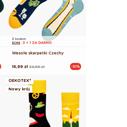
Z kodem
3 + 1 ZA DARMO
SCKS
:
Wesołe skarpetki Czechy
16,99 zł
34,99 zł
-51%
Cena
Cena
regularna
promocyjna
OEKOTEX®
Nowy krój