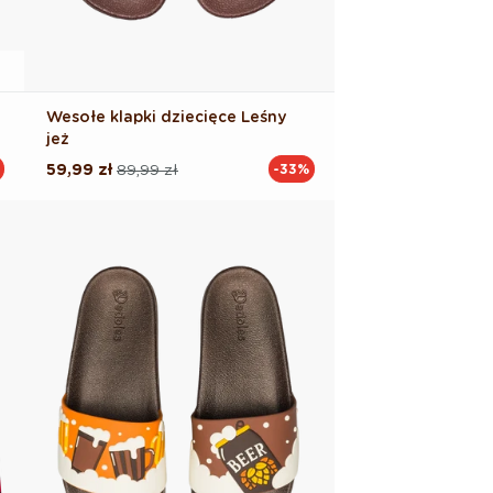
Wesołe klapki dziecięce Leśny
jeż
59,99 zł
89,99 zł
-33%
Cena
Cena
regularna
promocyjna