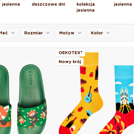
jesienna
deszczowe dni
kolekcja
jesienna
jesienna
Płeć
Rozmiar
Motyw
Kolor
OEKOTEX®
Nowy krój