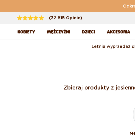
Przejdź do treści
Odkry
(32.815 Opinie)
KOBIETY
MĘŻCZYŹNI
DZIECI
AKCESORIA
Letnia wyprzedaż 
Zbieraj produkty z jesien
Mę