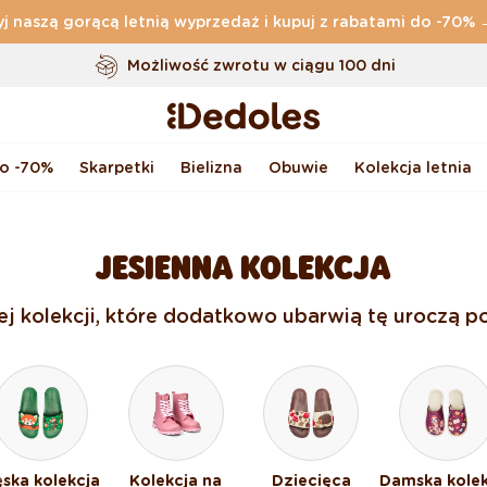
j naszą gorącą letnią wyprzedaż i kupuj z rabatami do -70%
Darmowa
dostawa zamówień o wartości powyżej
169 zł
Możliwość zwrotu w ciągu 100 dni
Oryginalne wzornictwo stworzone przez nas
Szybka wysyłka w ciągu <48 godzin
do -70%
Skarpetki
Bielizna
Obuwie
Kolekcja letnia
JESIENNA KOLEKCJA
nej kolekcji, które dodatkowo ubarwią tę uroczą po
ska kolekcja
Kolekcja na
Dziecięca
Damska kolek