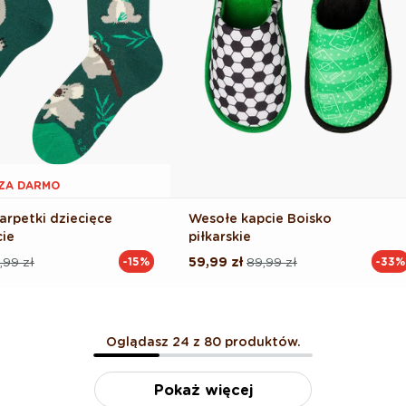
1 ZA DARMO
arpetki dziecięce
Wesołe kapcie Boisko
cie
piłkarskie
,99 zł
59,99 zł
89,99 zł
-15%
-33%
Cena
Cena
na
regularna
promocyjna
Oglądasz 24 z 80 produktów.
Pokaż więcej