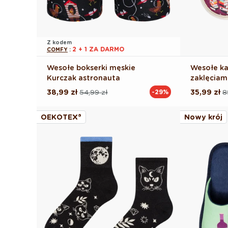
Z kodem
2 + 1 ZA DARMO
COMFY
:
Wesołe bokserki męskie
Wesołe ka
Kurczak astronauta
zaklęciam
38,99 zł
54,99 zł
35,99 zł
8
-29%
Cena
Cena
Cena
Cena
regularna
promocyjna
regularna
promocyj
OEKOTEX®
Nowy krój