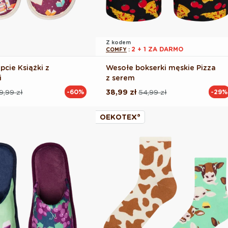
Z kodem
2 + 1 ZA DARMO
COMFY
:
pcie Książki z
Wesołe bokserki męskie Pizza
i
z serem
9,99 zł
38,99 zł
54,99 zł
-60%
-29%
Cena
Cena
na
regularna
promocyjna
OEKOTEX®