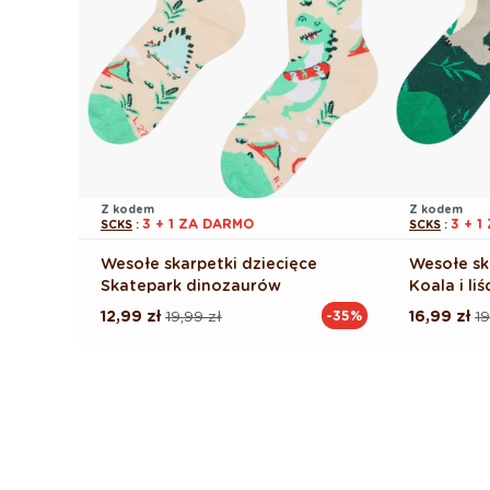
Z kodem
Z kodem
3 + 1 ZA DARMO
3 + 
SCKS
:
SCKS
:
Wesołe skarpetki dziecięce
Wesołe sk
Skatepark dinozaurów
Koala i liś
12,99 zł
19,99 zł
16,99 zł
19
-35%
Cena
Cena
Cena
Cena
regularna
promocyjna
regularna
promocyj