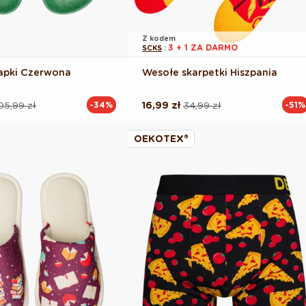
Z kodem
3 + 1 ZA DARMO
SCKS
:
apki Czerwona
Wesołe skarpetki Hiszpania
05,99 zł
16,99 zł
34,99 zł
-34%
-51%
Cena
Cena
na
regularna
promocyjna
OEKOTEX®