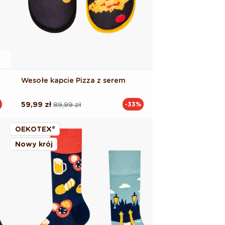
Wesołe kapcie Pizza z serem
59,99 zł
89,99 zł
-33%
Cena
Cena
regularna
promocyjna
OEKOTEX®
Nowy krój