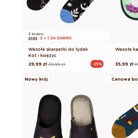
Z kodem
3 + 1 ZA DARMO
SCKS
:
Wesołe skarpetki do łydek
Wesołe ka
Kot i księżyc
29,99 zł
39,99 zł
35,99 zł
8
-25%
Cena
Cena
Cena
Cena
regularna
promocyjna
regularna
promocyj
Nowy krój
Cenowa bo