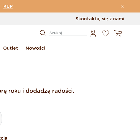
→
KUP
Skontaktuj się z nami
0
Koszyk
Szukaj
Outlet
Nowości
rę roku i dodadzą radości.
cja