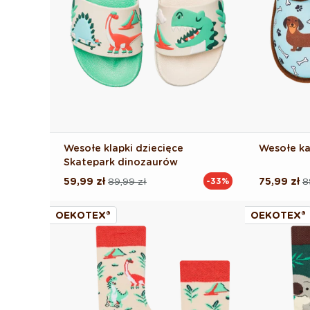
Wesołe klapki dziecięce
Wesołe ka
Skatepark dinozaurów
59,99 zł
89,99 zł
75,99 zł
8
-33%
Cena
Cena
Cena
Cena
regularna
promocyjna
regularna
promocyj
OEKOTEX®
OEKOTEX®