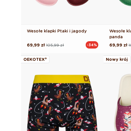
Wesołe klapki Ptaki i jagody
Wesołe kl
panda
69,99 zł
105,99 zł
69,99 zł
1
-34%
Cena
Cena
Cena
Cena
regularna
promocyjna
regularna
promocyj
OEKOTEX®
Nowy krój