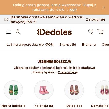
Przejdź do treści
Odkryj naszą gorącą letnią wyprzedaż i kupuj z
(32.787 Opinie)
rabatami do -70%
→
KUP
Darmowa
dostawa zamówień o wartości
Zaloguj się
powyżej
169 zł
0
Możliwość zwrotu w ciągu 100 dni
Koszyk
Oryginalne wzornictwo stworzone przez
nas
Letnia wyprzedaż do -70%
Skarpetki
Bielizna
Obu
Szybka wysyłka w ciągu <48 godzin
JESIENNA KOLEKCJA
Zbieraj produkty z jesiennej kolekcji, które dodatkowo
ubarwią tę uroc...
Czytaj więcej
Męska kolekcja
Kolekcja na
Dziecięca
Damska ko