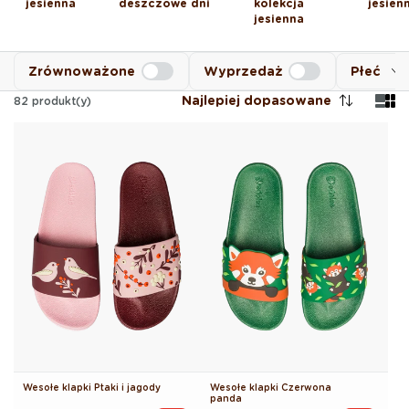
jesienna
deszczowe dni
kolekcja
jesien
jesienna
Zrównoważone
Wyprzedaż
Płeć
Najlepiej dopasowane
82
produkt(y)
Wesołe klapki Ptaki i jagody
Wesołe klapki Czerwona
panda