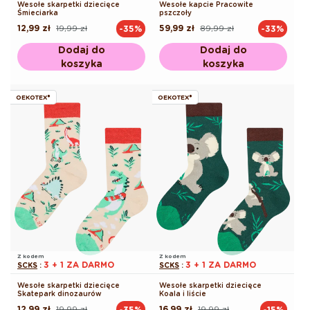
Wesołe skarpetki dziecięce
Wesołe kapcie Pracowite
Śmieciarka
pszczoły
12,99 zł
19,99 zł
59,99 zł
89,99 zł
-35%
-33%
Cena
Cena
Cena
Cena
regularna
promocyjna
regularna
promocyjna
Dodaj do
Dodaj do
koszyka
koszyka
OEKOTEX®
OEKOTEX®
Z kodem
Z kodem
3 + 1 ZA DARMO
3 + 1 ZA DARMO
SCKS
:
SCKS
:
Wesołe skarpetki dziecięce
Wesołe skarpetki dziecięce
Skatepark dinozaurów
Koala i liście
12,99 zł
19,99 zł
16,99 zł
19,99 zł
-35%
-15%
Cena
Cena
Cena
Cena