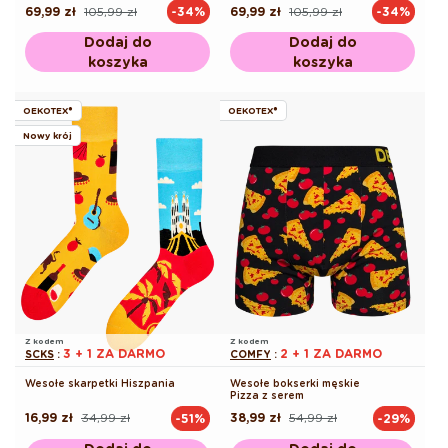
69,99 zł
105,99 zł
69,99 zł
105,99 zł
-34%
-34%
Cena
Cena
Cena
Cena
regularna
promocyjna
regularna
promocyjna
Dodaj do
Dodaj do
koszyka
koszyka
OEKOTEX®
OEKOTEX®
Nowy krój
Z kodem
Z kodem
3 + 1 ZA DARMO
2 + 1 ZA DARMO
SCKS
:
COMFY
:
Wesołe skarpetki Hiszpania
Wesołe bokserki męskie
Pizza z serem
16,99 zł
34,99 zł
38,99 zł
54,99 zł
-51%
-29%
Cena
Cena
Cena
Cena
regularna
promocyjna
regularna
promocyjna