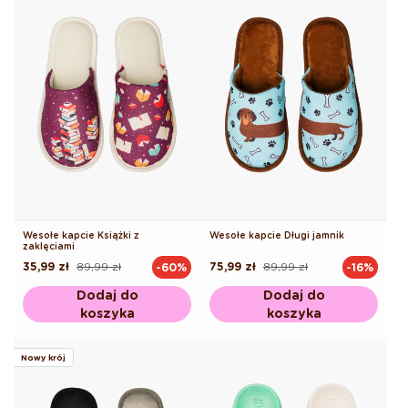
Wesołe kapcie Książki z
Wesołe kapcie Długi jamnik
zaklęciami
35,99 zł
89,99 zł
75,99 zł
89,99 zł
-60%
-16%
Cena
Cena
Cena
Cena
regularna
promocyjna
regularna
promocyjna
Dodaj do
Dodaj do
koszyka
koszyka
Nowy krój