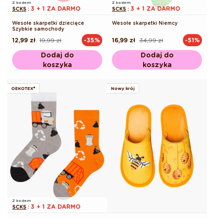
Z kodem
Z kodem
3 + 1 ZA DARMO
3 + 1 ZA DARMO
SCKS
:
SCKS
:
Wesołe skarpetki dziecięce
Wesołe skarpetki Niemcy
Szybkie samochody
12,99 zł
19,99 zł
16,99 zł
34,99 zł
-35%
-51%
Cena
Cena
Cena
Cena
regularna
promocyjna
regularna
promocyjna
Dodaj do
Dodaj do
koszyka
koszyka
OEKOTEX®
Nowy krój
Z kodem
3 + 1 ZA DARMO
SCKS
: