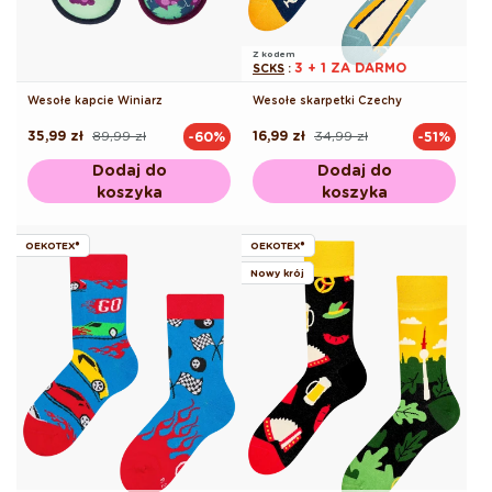
Z kodem
3 + 1 ZA DARMO
SCKS
:
Wesołe kapcie Winiarz
Wesołe skarpetki Czechy
35,99 zł
89,99 zł
16,99 zł
34,99 zł
-60%
-51%
Cena
Cena
Cena
Cena
regularna
promocyjna
regularna
promocyjna
Dodaj do
Dodaj do
koszyka
koszyka
OEKOTEX®
OEKOTEX®
Nowy krój