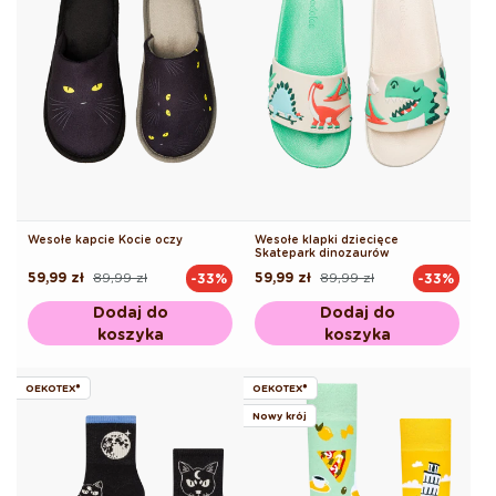
Wesołe kapcie Kocie oczy
Wesołe klapki dziecięce
Skatepark dinozaurów
59,99 zł
89,99 zł
59,99 zł
89,99 zł
-33%
-33%
Cena
Cena
Cena
Cena
regularna
promocyjna
regularna
promocyjna
Dodaj do
Dodaj do
koszyka
koszyka
OEKOTEX®
OEKOTEX®
Nowy krój