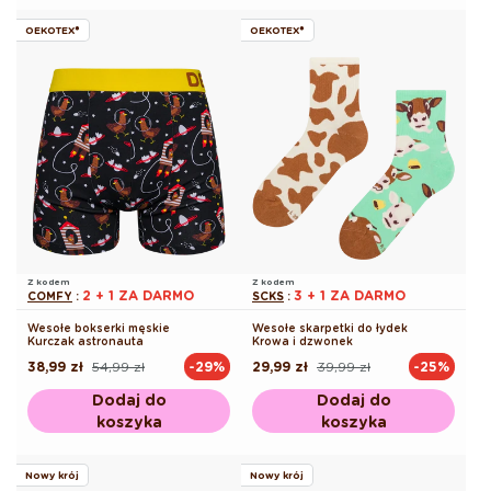
OEKOTEX®
OEKOTEX®
Z kodem
Z kodem
2 + 1 ZA DARMO
3 + 1 ZA DARMO
COMFY
:
SCKS
:
Wesołe bokserki męskie
Wesołe skarpetki do łydek
Kurczak astronauta
Krowa i dzwonek
38,99 zł
54,99 zł
29,99 zł
39,99 zł
-29%
-25%
Cena
Cena
Cena
Cena
regularna
promocyjna
regularna
promocyjna
Dodaj do
Dodaj do
koszyka
koszyka
Nowy krój
Nowy krój