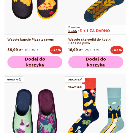
Z kodem
3 + 1 ZA DARMO
SCKS
:
Wesołe kapcie Pizza z serem
Wesołe skarpetki do kostki
Czas na piwo
59,99 zł
89,99 zł
16,99 zł
29,99 zł
-33%
-43%
Cena
Cena
Cena
Cena
regularna
promocyjna
regularna
promocyjna
Dodaj do
Dodaj do
koszyka
koszyka
Nowy krój
OEKOTEX®
Nowy krój