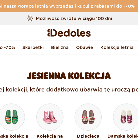
j naszą gorącą letnią wyprzedaż i kupuj z rabatami do -70%
Darmowa
dostawa zamówień o wartości powyżej
169 zł
Możliwość zwrotu w ciągu 100 dni
Oryginalne wzornictwo stworzone przez nas
Szybka wysyłka w ciągu <48 godzin
do -70%
Skarpetki
Bielizna
Obuwie
Kolekcja letnia
JESIENNA KOLEKCJA
nej kolekcji, które dodatkowo ubarwią tę uroczą po
ska kolekcja
Kolekcja na
Dziecięca
Damska kolek