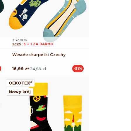
Z kodem
3 + 1 ZA DARMO
SCKS
:
Wesołe skarpetki Czechy
16,99 zł
34,99 zł
-51%
Cena
Cena
regularna
promocyjna
OEKOTEX®
Nowy krój