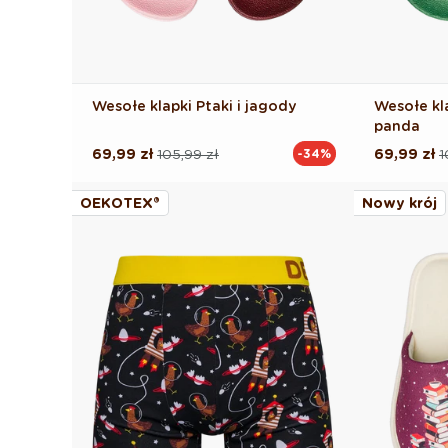
Wesołe klapki Ptaki i jagody
Wesołe kl
panda
69,99 zł
105,99 zł
69,99 zł
1
-34%
Cena
Cena
Cena
Cena
regularna
promocyjna
regularna
promocyj
OEKOTEX®
Nowy krój