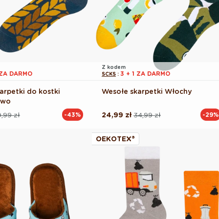
Z kodem
1 ZA DARMO
3 + 1 ZA DARMO
SCKS
:
arpetki do kostki
Wesołe skarpetki Włochy
iwo
,99 zł
24,99 zł
34,99 zł
-43%
-29%
Cena
Cena
na
regularna
promocyjna
OEKOTEX®