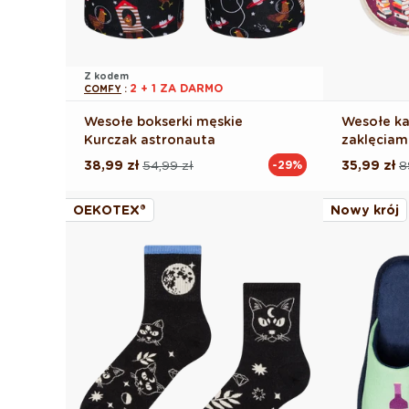
Z kodem
2 + 1 ZA DARMO
COMFY
:
Wesołe bokserki męskie
Wesołe ka
Kurczak astronauta
zaklęciam
38,99 zł
54,99 zł
35,99 zł
8
-29%
Cena
Cena
Cena
Cena
regularna
promocyjna
regularna
promocyj
OEKOTEX®
Nowy krój