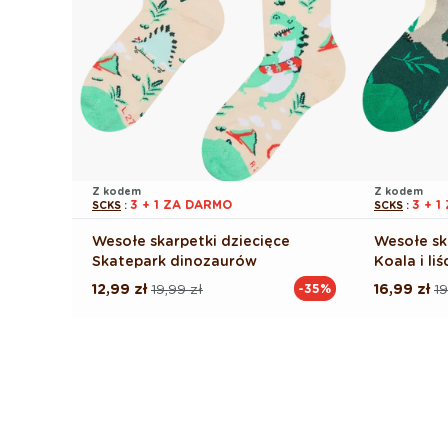
Z kodem
Z kodem
3 + 1 ZA DARMO
3 + 
SCKS
:
SCKS
:
Wesołe skarpetki dziecięce
Wesołe sk
Skatepark dinozaurów
Koala i liś
12,99 zł
19,99 zł
16,99 zł
19
-35%
Cena
Cena
Cena
Cena
regularna
promocyjna
regularna
promocyj