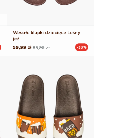
Wesołe klapki dziecięce Leśny
jeż
59,99 zł
89,99 zł
-33%
Cena
Cena
regularna
promocyjna