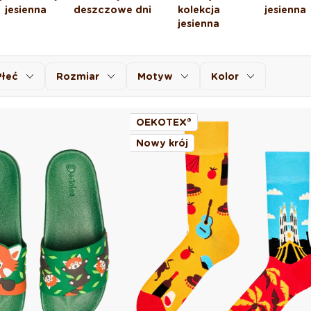
jesienna
deszczowe dni
kolekcja
jesienna
jesienna
Płeć
Rozmiar
Motyw
Kolor
OEKOTEX®
Nowy krój