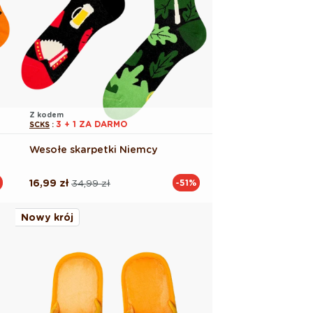
Z kodem
3 + 1 ZA DARMO
SCKS
:
Wesołe skarpetki Niemcy
16,99 zł
34,99 zł
-51%
Cena
Cena
regularna
promocyjna
Nowy krój