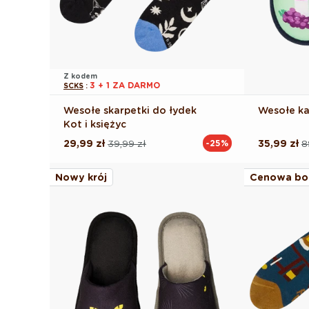
Z kodem
3 + 1 ZA DARMO
SCKS
:
Wesołe skarpetki do łydek
Wesołe ka
Kot i księżyc
29,99 zł
39,99 zł
35,99 zł
8
-25%
Cena
Cena
Cena
Cena
regularna
promocyjna
regularna
promocyj
Nowy krój
Cenowa bo