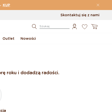
→
KUP
Skontaktuj się z nami
0
Koszyk
Szukaj
Outlet
Nowości
rę roku i dodadzą radości.
cja