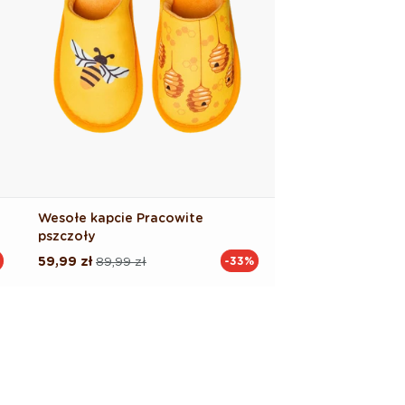
Wesołe kapcie Pracowite
pszczoły
59,99 zł
89,99 zł
-33%
Cena
Cena
regularna
promocyjna