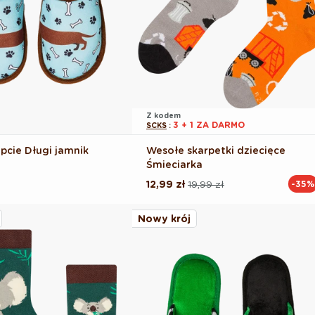
Z kodem
3 + 1 ZA DARMO
SCKS
:
pcie Długi jamnik
Wesołe skarpetki dziecięce
Śmieciarka
12,99 zł
19,99 zł
-35%
Cena
Cena
regularna
promocyjna
Nowy krój