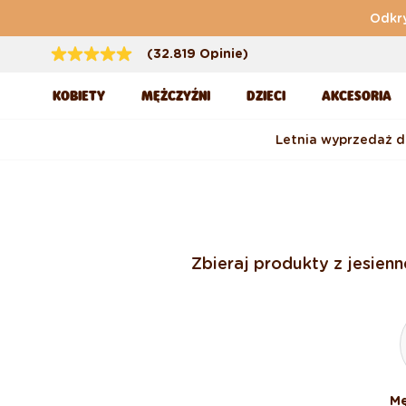
Przejdź do treści
Odkry
(32.819 Opinie)
KOBIETY
MĘŻCZYŹNI
DZIECI
AKCESORIA
Letnia wyprzedaż 
Zbieraj produkty z jesien
Mę