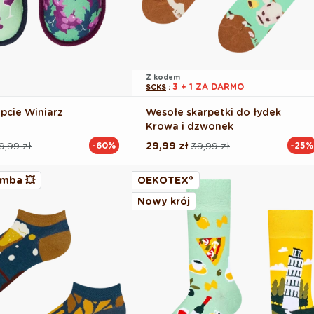
Z kodem
3 + 1 ZA DARMO
SCKS
:
pcie Winiarz
Wesołe skarpetki do łydek
Krowa i dzwonek
9,99 zł
29,99 zł
39,99 zł
-60%
-25%
Cena
Cena
na
regularna
promocyjna
mba 💥
OEKOTEX®
Nowy krój