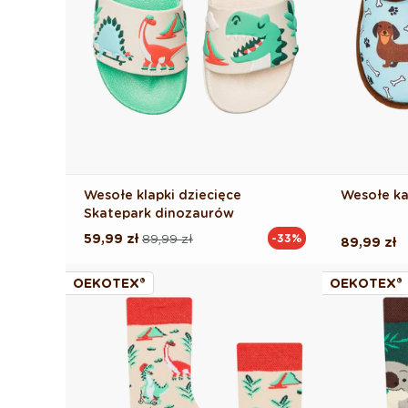
Wesołe klapki dziecięce
Wesołe ka
Skatepark dinozaurów
59,99 zł
89,99 zł
-33%
Cena
Cena
Cena
89,99 zł
regularna
promocyjna
regularna
OEKOTEX®
OEKOTEX®