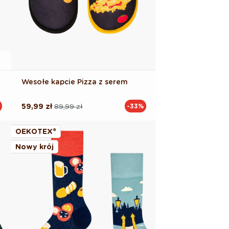
Wesołe kapcie Pizza z serem
59,99 zł
89,99 zł
-33%
Cena
Cena
regularna
promocyjna
OEKOTEX®
Nowy krój