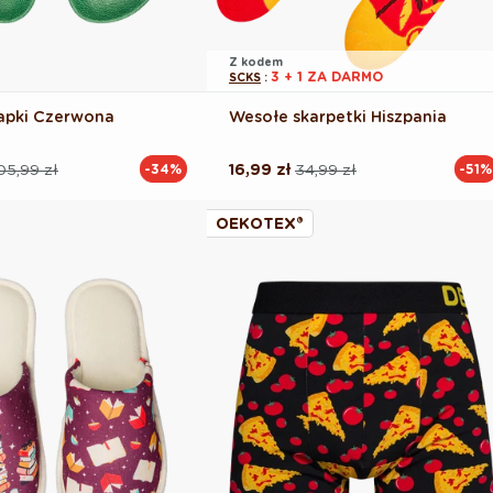
Z kodem
3 + 1 ZA DARMO
SCKS
:
apki Czerwona
Wesołe skarpetki Hiszpania
05,99 zł
16,99 zł
34,99 zł
-34%
-51%
Cena
Cena
na
regularna
promocyjna
OEKOTEX®