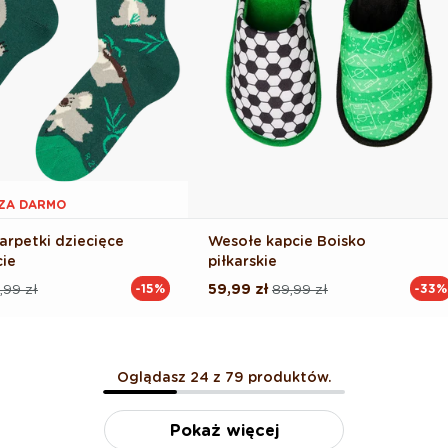
1 ZA DARMO
arpetki dziecięce
Wesołe kapcie Boisko
cie
piłkarskie
,99 zł
59,99 zł
89,99 zł
-15%
-33%
Cena
Cena
na
regularna
promocyjna
Oglądasz 24 z 79 produktów.
Pokaż więcej