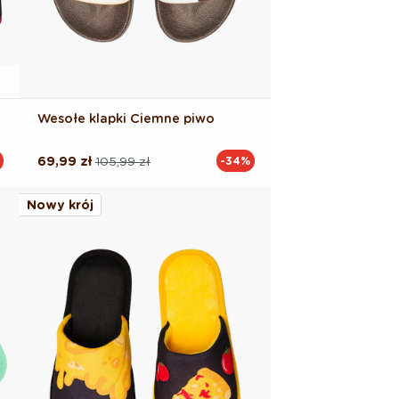
Wesołe klapki Ciemne piwo
69,99 zł
105,99 zł
-34%
Cena
Cena
regularna
promocyjna
Nowy krój