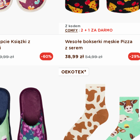
Z kodem
2 + 1 ZA DARMO
COMFY
:
pcie Książki z
Wesołe bokserki męskie Pizza
i
z serem
9,99 zł
38,99 zł
54,99 zł
-60%
-29%
Cena
Cena
na
regularna
promocyjna
OEKOTEX®