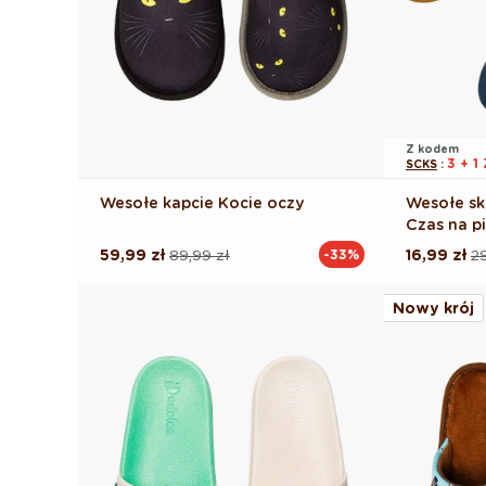
Z kodem
3 + 
SCKS
:
Wesołe kapcie Kocie oczy
Wesołe sk
Czas na p
59,99 zł
89,99 zł
16,99 zł
29
-33%
Cena
Cena
Cena
Cena
regularna
promocyjna
regularna
promocyj
Nowy krój