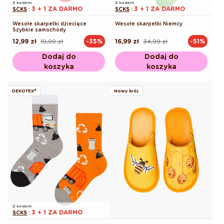
Z kodem
Z kodem
3 + 1 ZA DARMO
3 + 1 ZA DARMO
SCKS
:
SCKS
:
Wesołe skarpetki dziecięce
Wesołe skarpetki Niemcy
Szybkie samochody
12,99 zł
19,99 zł
16,99 zł
34,99 zł
-35%
-51%
Cena
Cena
Cena
Cena
regularna
promocyjna
regularna
promocyjna
Dodaj do
Dodaj do
koszyka
koszyka
OEKOTEX®
Nowy krój
Z kodem
3 + 1 ZA DARMO
SCKS
: