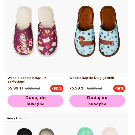
Wesołe kapcie Książki z
Wesołe kapcie Długi jamnik
zaklęciami
35,99 zł
89,99 zł
75,99 zł
89,99 zł
-60%
-16%
Cena
Cena
Cena
Cena
regularna
promocyjna
regularna
promocyjna
Dodaj do
Dodaj do
koszyka
koszyka
Nowy krój