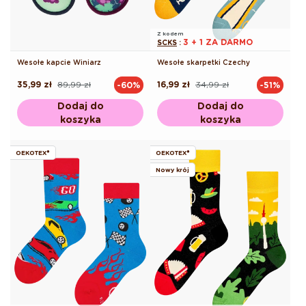
Z kodem
3 + 1 ZA DARMO
SCKS
:
Wesołe kapcie Winiarz
Wesołe skarpetki Czechy
35,99 zł
89,99 zł
16,99 zł
34,99 zł
-60%
-51%
Cena
Cena
Cena
Cena
regularna
promocyjna
regularna
promocyjna
Dodaj do
Dodaj do
koszyka
koszyka
OEKOTEX®
OEKOTEX®
Nowy krój