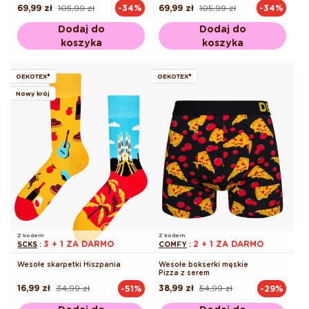
69,99 zł
105,99 zł
69,99 zł
105,99 zł
-34%
-34%
Cena
Cena
Cena
Cena
regularna
promocyjna
regularna
promocyjna
Dodaj do
Dodaj do
koszyka
koszyka
OEKOTEX®
OEKOTEX®
Nowy krój
Z kodem
Z kodem
3 + 1 ZA DARMO
2 + 1 ZA DARMO
SCKS
:
COMFY
:
Wesołe skarpetki Hiszpania
Wesołe bokserki męskie
Pizza z serem
16,99 zł
34,99 zł
38,99 zł
54,99 zł
-51%
-29%
Cena
Cena
Cena
Cena
regularna
promocyjna
regularna
promocyjna