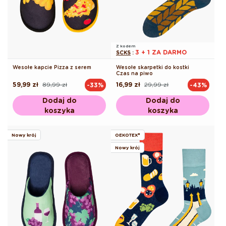
Z kodem
3 + 1 ZA DARMO
SCKS
:
Wesołe kapcie Pizza z serem
Wesołe skarpetki do kostki
Czas na piwo
59,99 zł
89,99 zł
16,99 zł
29,99 zł
-33%
-43%
Cena
Cena
Cena
Cena
regularna
promocyjna
regularna
promocyjna
Dodaj do
Dodaj do
koszyka
koszyka
Nowy krój
OEKOTEX®
Nowy krój