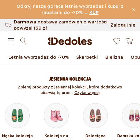
Przejdź do treści
Odkryj naszą gorącą letnią wyprzedaż i kupuj z
(32.815 Opinie)
rabatami do -70%
→
KUP
Darmowa
dostawa zamówień o wartości
Zaloguj się
powyżej
169 zł
0
Możliwość zwrotu w ciągu 100 dni
Koszyk
Oryginalne wzornictwo stworzone przez
nas
Letnia wyprzedaż do -70%
Skarpetki
Bielizna
Obu
Szybka wysyłka w ciągu <48 godzin
JESIENNA KOLEKCJA
Zbieraj produkty z jesiennej kolekcji, które dodatkowo
ubarwią tę uroc...
Czytaj więcej
Męska kolekcja
Kolekcja na
Dziecięca
Damska ko