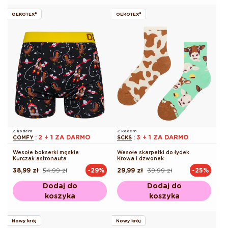
OEKOTEX®
OEKOTEX®
Z kodem
Z kodem
2 + 1 ZA DARMO
3 + 1 ZA DARMO
COMFY
:
SCKS
:
Wesołe bokserki męskie
Wesołe skarpetki do łydek
Kurczak astronauta
Krowa i dzwonek
38,99 zł
54,99 zł
29,99 zł
39,99 zł
-29%
-25%
Cena
Cena
Cena
Cena
regularna
promocyjna
regularna
promocyjna
Dodaj do
Dodaj do
koszyka
koszyka
Nowy krój
Nowy krój