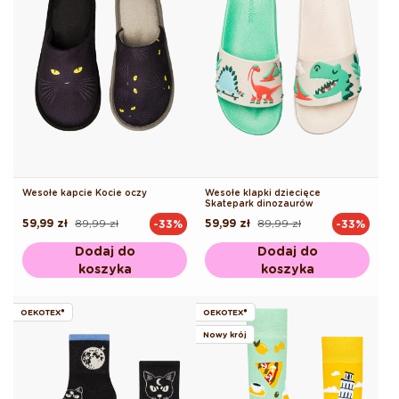
Wesołe kapcie Kocie oczy
Wesołe klapki dziecięce
Skatepark dinozaurów
59,99 zł
89,99 zł
59,99 zł
89,99 zł
-33%
-33%
Cena
Cena
Cena
Cena
regularna
promocyjna
regularna
promocyjna
Dodaj do
Dodaj do
koszyka
koszyka
OEKOTEX®
OEKOTEX®
Nowy krój