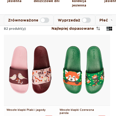
jesienna
deszczowe dni
kolekcja
jesien
jesienna
Zrównoważone
Wyprzedaż
Płeć
Najlepiej dopasowane
82
produkt(y)
Wesołe klapki Ptaki i jagody
Wesołe klapki Czerwona
panda