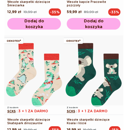
Wesołe skarpetki dziecięce
Wesołe kapcie Pracowite
Śmieciarka
pszczoły
12,99 zł
19,99 zł
59,99 zł
89,99 zł
-35%
-33%
Cena
Cena
Cena
Cena
regularna
promocyjna
regularna
promocyjna
Dodaj do
Dodaj do
koszyka
koszyka
OEKOTEX®
OEKOTEX®
Z kodem
Z kodem
3 + 1 ZA DARMO
3 + 1 ZA DARMO
SCKS
:
SCKS
:
Wesołe skarpetki dziecięce
Wesołe skarpetki dziecięce
Skatepark dinozaurów
Koala i liście
12,99 zł
19,99 zł
16,99 zł
19,99 zł
-35%
-15%
Cena
Cena
Cena
Cena