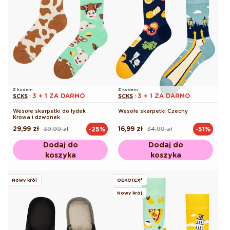
Z kodem
Z kodem
3 + 1 ZA DARMO
3 + 1 ZA DARMO
SCKS
:
SCKS
:
Wesołe skarpetki do łydek
Wesołe skarpetki Czechy
Krowa i dzwonek
29,99 zł
39,99 zł
16,99 zł
34,99 zł
-25%
-51%
Cena
Cena
Cena
Cena
regularna
promocyjna
regularna
promocyjna
Dodaj do
Dodaj do
koszyka
koszyka
Nowy krój
OEKOTEX®
Nowy krój