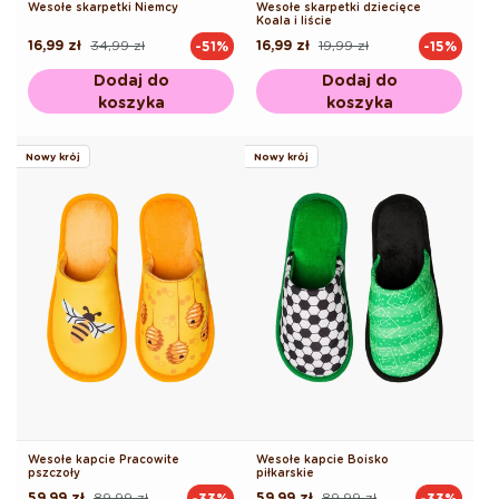
Wesołe skarpetki Niemcy
Wesołe skarpetki dziecięce
Koala i liście
16,99 zł
34,99 zł
16,99 zł
19,99 zł
-51%
-15%
Cena
Cena
Cena
Cena
regularna
promocyjna
regularna
promocyjna
Dodaj do
Dodaj do
koszyka
koszyka
Nowy krój
Nowy krój
Wesołe kapcie Pracowite
Wesołe kapcie Boisko
pszczoły
piłkarskie
59,99 zł
89,99 zł
59,99 zł
89,99 zł
-33%
-33%
Cena
Cena
Cena
Cena