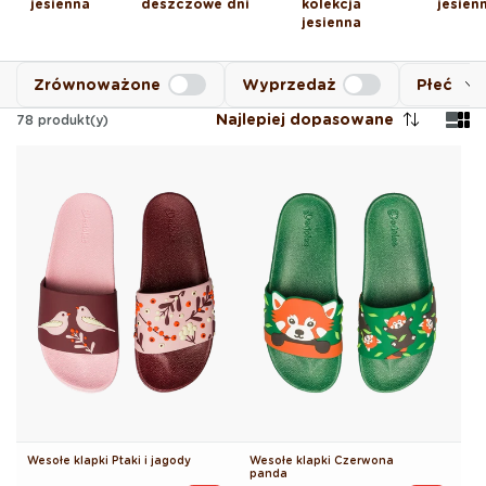
jesienna
deszczowe dni
kolekcja
jesien
jesienna
Zrównoważone
Wyprzedaż
Płeć
Najlepiej dopasowane
78
produkt(y)
Wesołe klapki Ptaki i jagody
Wesołe klapki Czerwona
panda