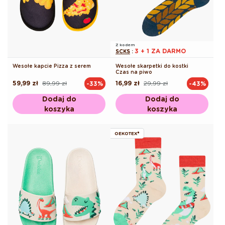
Z kodem
3 + 1 ZA DARMO
SCKS
:
Wesołe kapcie Pizza z serem
Wesołe skarpetki do kostki
Czas na piwo
59,99 zł
89,99 zł
16,99 zł
29,99 zł
-33%
-43%
Cena
Cena
Cena
Cena
regularna
promocyjna
regularna
promocyjna
Dodaj do
Dodaj do
koszyka
koszyka
OEKOTEX®