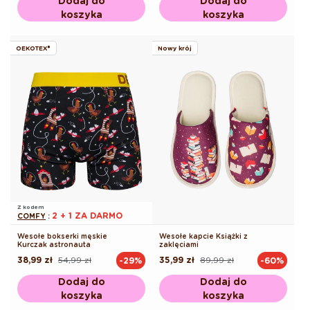
Dodaj do
Dodaj do
koszyka
koszyka
OEKOTEX®
Nowy krój
Z kodem
2 + 1 ZA DARMO
COMFY
:
Wesołe bokserki męskie
Wesołe kapcie Książki z
Kurczak astronauta
zaklęciami
38,99 zł
54,99 zł
35,99 zł
89,99 zł
-29%
-60%
Cena
Cena
Cena
Cena
regularna
promocyjna
regularna
promocyjna
Dodaj do
Dodaj do
koszyka
koszyka