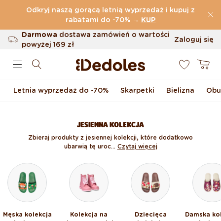
Przejdź do treści
Odkryj naszą gorącą letnią wyprzedaż i kupuj z
(32.819 Opinie)
rabatami do -70%
→
KUP
Darmowa
dostawa zamówień o wartości
Zaloguj się
powyżej
169 zł
0
Możliwość zwrotu w ciągu 100 dni
Koszyk
Oryginalne wzornictwo stworzone przez
nas
Letnia wyprzedaż do -70%
Skarpetki
Bielizna
Obu
Szybka wysyłka w ciągu <48 godzin
JESIENNA KOLEKCJA
Zbieraj produkty z jesiennej kolekcji, które dodatkowo
ubarwią tę uroc...
Czytaj więcej
Męska kolekcja
Kolekcja na
Dziecięca
Damska ko