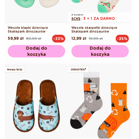
Z kodem
3 + 1 ZA DARMO
SCKS
:
Wesołe klapki dziecięce
Wesołe skarpetki dziecięce
Skatepark dinozaurów
Skatepark dinozaurów
59,99 zł
89,99 zł
12,99 zł
19,99 zł
-33%
-35%
Cena
Cena
Cena
Cena
regularna
promocyjna
regularna
promocyjna
Dodaj do
Dodaj do
koszyka
koszyka
Nowy krój
OEKOTEX®