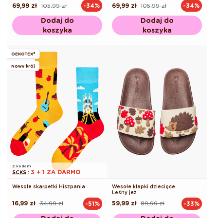
69,99 zł
105,99 zł
69,99 zł
105,99 zł
-34%
-34%
Cena
Cena
Cena
Cena
regularna
promocyjna
regularna
promocyjna
Dodaj do
Dodaj do
koszyka
koszyka
OEKOTEX®
Nowy krój
Z kodem
3 + 1 ZA DARMO
SCKS
:
Wesołe skarpetki Hiszpania
Wesołe klapki dziecięce
Leśny jeż
16,99 zł
34,99 zł
59,99 zł
89,99 zł
-51%
-33%
Cena
Cena
Cena
Cena
regularna
promocyjna
regularna
promocyjna