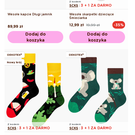
Z kodem
3 + 1 ZA DARMO
SCKS
:
Wesołe kapcie Długi jamnik
Wesołe skarpetki dziecięce
Śmieciarka
12,99 zł
19,99 zł
-35%
Cena
Cena
Cena
89,99 zł
regularna
promocyjna
regularna
Dodaj do
Dodaj do
koszyka
koszyka
OEKOTEX®
OEKOTEX®
Nowy krój
Z kodem
Z kodem
3 + 1 ZA DARMO
3 + 1 ZA DARMO
SCKS
:
SCKS
: