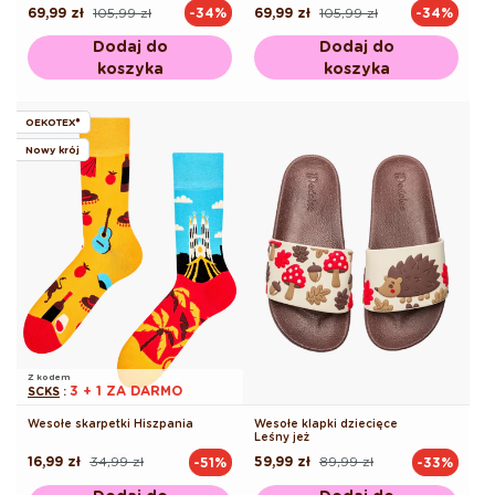
69,99 zł
105,99 zł
69,99 zł
105,99 zł
-34%
-34%
Cena
Cena
Cena
Cena
regularna
promocyjna
regularna
promocyjna
Dodaj do
Dodaj do
koszyka
koszyka
OEKOTEX®
Nowy krój
Z kodem
3 + 1 ZA DARMO
SCKS
:
Wesołe skarpetki Hiszpania
Wesołe klapki dziecięce
Leśny jeż
16,99 zł
34,99 zł
59,99 zł
89,99 zł
-51%
-33%
Cena
Cena
Cena
Cena
regularna
promocyjna
regularna
promocyjna