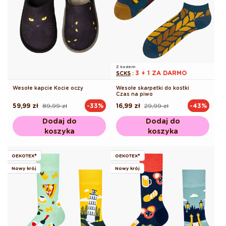
Z kodem
3 + 1 ZA DARMO
SCKS
:
Wesołe kapcie Kocie oczy
Wesołe skarpetki do kostki
Czas na piwo
59,99 zł
89,99 zł
16,99 zł
29,99 zł
-33%
-43%
Cena
Cena
Cena
Cena
regularna
promocyjna
regularna
promocyjna
Dodaj do
Dodaj do
koszyka
koszyka
OEKOTEX®
OEKOTEX®
Nowy krój
Nowy krój