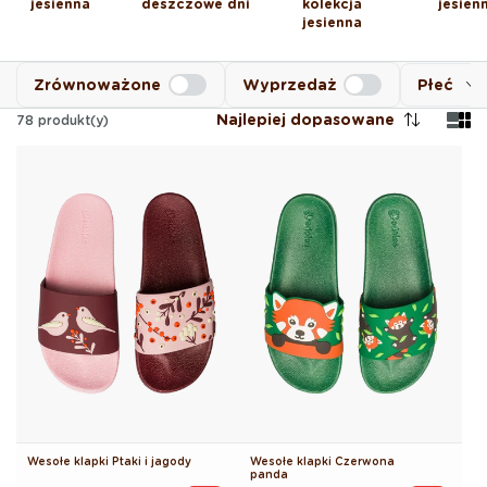
jesienna
deszczowe dni
kolekcja
jesien
jesienna
Zrównoważone
Wyprzedaż
Płeć
Najlepiej dopasowane
78
produkt(y)
Wesołe klapki Ptaki i jagody
Wesołe klapki Czerwona
panda