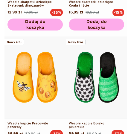
Wesołe skarpetki dziecięce
Wesołe skarpetki dziecięce
Skatepark dinozaurów
Koala i liście
12,99 zł
19,99 zł
16,99 zł
19,99 zł
-35%
-15%
Cena
Cena
Cena
Cena
regularna
promocyjna
regularna
promocyjna
Dodaj do
Dodaj do
koszyka
koszyka
Nowy krój
Nowy krój
Wesołe kapcie Pracowite
Wesołe kapcie Boisko
pszczoły
piłkarskie
59,99 zł
89,99 zł
59,99 zł
89,99 zł
-33%
-33%
Cena
Cena
Cena
Cena