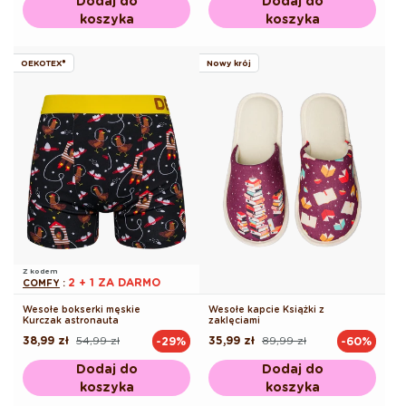
Dodaj do
Dodaj do
koszyka
koszyka
OEKOTEX®
Nowy krój
Z kodem
2 + 1 ZA DARMO
COMFY
:
Wesołe bokserki męskie
Wesołe kapcie Książki z
Kurczak astronauta
zaklęciami
38,99 zł
54,99 zł
35,99 zł
89,99 zł
-29%
-60%
Cena
Cena
Cena
Cena
regularna
promocyjna
regularna
promocyjna
Dodaj do
Dodaj do
koszyka
koszyka