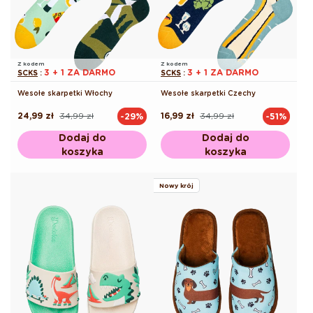
Z kodem
Z kodem
3 + 1 ZA DARMO
3 + 1 ZA DARMO
SCKS
:
SCKS
:
Wesołe skarpetki Włochy
Wesołe skarpetki Czechy
24,99 zł
34,99 zł
16,99 zł
34,99 zł
-29%
-51%
Cena
Cena
Cena
Cena
regularna
promocyjna
regularna
promocyjna
Dodaj do
Dodaj do
koszyka
koszyka
Nowy krój