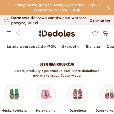
Przejdź do treści
Odkryj naszą gorącą letnią wyprzedaż i kupuj z
(32.819 Opinie)
rabatami do -70%
→
KUP
Darmowa
dostawa zamówień o wartości
Zaloguj się
powyżej
169 zł
0
Możliwość zwrotu w ciągu 100 dni
Koszyk
Oryginalne wzornictwo stworzone przez
nas
Letnia wyprzedaż do -70%
Skarpetki
Bielizna
Obu
Szybka wysyłka w ciągu <48 godzin
JESIENNA KOLEKCJA
Zbieraj produkty z jesiennej kolekcji, które dodatkowo
ubarwią tę uroc...
Czytaj więcej
Męska kolekcja
Kolekcja na
Dziecięca
Damska ko