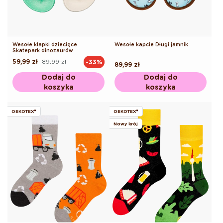
Wesołe klapki dziecięce
Wesołe kapcie Długi jamnik
Skatepark dinozaurów
59,99 zł
89,99 zł
-33%
Cena
Cena
Cena
89,99 zł
regularna
promocyjna
regularna
Dodaj do
Dodaj do
koszyka
koszyka
OEKOTEX®
OEKOTEX®
Nowy krój