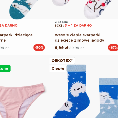
Z kodem
1 ZA DARMO
3 + 1 ZA DARMO
SCKS
:
arpetki dziecięce
Wesołe ciepłe skarpetki
rne
dziecięce Zimowe jagody
,99 zł
9,99 zł
29,99 zł
-50%
-67%
Cena
Cena
na
regularna
promocyjna
OEKOTEX®
żone
Ciepłe