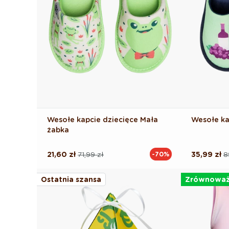
Wesołe kapcie dziecięce Mała
Wesołe ka
żabka
21,60 zł
71,99 zł
35,99 zł
8
-70%
Cena
Cena
Cena
Cena
regularna
promocyjna
regularna
promocyj
Ostatnia szansa
Zrównowa