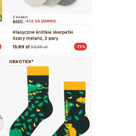
Z kodem
4+2 ZA DARMO
BASIC
:
Klasyczne krótkie skarpetki
Szary melanż, 3 pary
13,69 zł
53,99 zł
-75%
Cena
Cena
regularna
promocyjna
OEKOTEX®