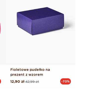
Fioletowe pudełko na
prezent z wzorem
12,90 zł
42,99 zł
-70%
Cena
Cena
regularna
promocyjna