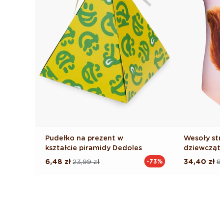
Pudełko na prezent w
Wesoły st
kształcie piramidy Dedoles
dziewcząt
6,48 zł
23,99 zł
34,40 zł
8
-73%
Cena
Cena
Cena
Cena
regularna
promocyjna
regularna
promocyj