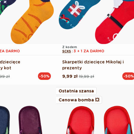
Z kodem
1 ZA DARMO
3 + 1 ZA DARMO
SCKS
:
 dziecięce
Skarpetki dziecięce Mikołaj i
y kot
prezenty
,99 zł
9,99 zł
19,99 zł
-50%
-50%
Cena
Cena
na
regularna
promocyjna
Ostatnia szansa
Cenowa bomba 💥