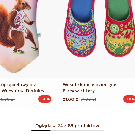
rój kąpielowy dla
Wesołe kapcie dziecięce
 Wiewiórka Dedoles
Pierwsze litery
5,99 zł
21,60 zł
71,99 zł
-60%
-70%
Cena
Cena
na
regularna
promocyjna
Oglądasz 24 z 89 produktów.