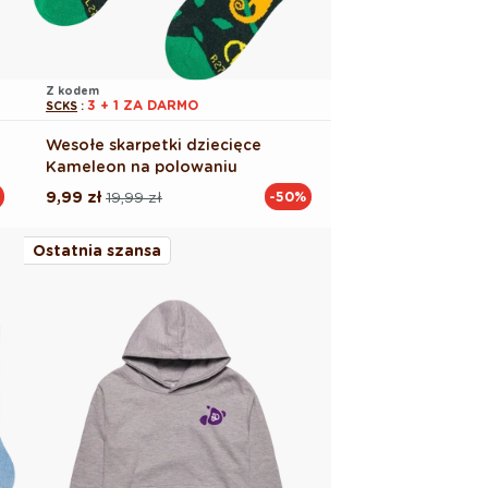
Z kodem
3 + 1 ZA DARMO
SCKS
:
Wesołe skarpetki dziecięce
Kameleon na polowaniu
9,99 zł
19,99 zł
-50%
Cena
Cena
regularna
promocyjna
Ostatnia szansa