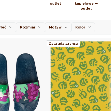
outlet
kąpielowe —
outlet
Płeć
Rozmiar
Motyw
Kolor
Ostatnia szansa