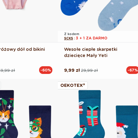
Z kodem
3 + 1 ZA DARMO
SCKS
:
żowy dół od bikini
Wesołe ciepłe skarpetki
dziecięce Mały Yeti
9,99 zł
9,99 zł
29,99 zł
-60%
-67%
Cena
Cena
na
regularna
promocyjna
OEKOTEX®