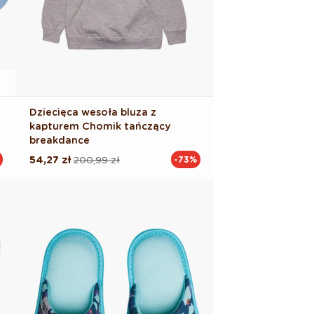
Dziecięca wesoła bluza z
kapturem Chomik tańczący
breakdance
54,27 zł
200,99 zł
-73%
Cena
Cena
regularna
promocyjna