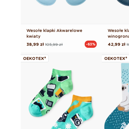
Wesołe klapki Akwarelowe
Wesołe kl
kwiaty
winogron
38,99 zł
105,99 zł
42,99 zł
1
-63%
Cena
Cena
Cena
Cena
regularna
promocyjna
regularna
promocyj
OEKOTEX®
OEKOTEX®