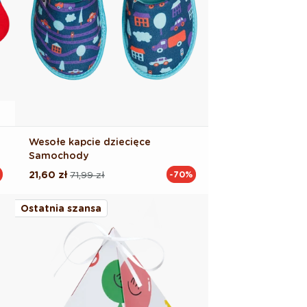
Wesołe kapcie dziecięce
Samochody
21,60 zł
71,99 zł
-70%
Cena
Cena
regularna
promocyjna
Ostatnia szansa