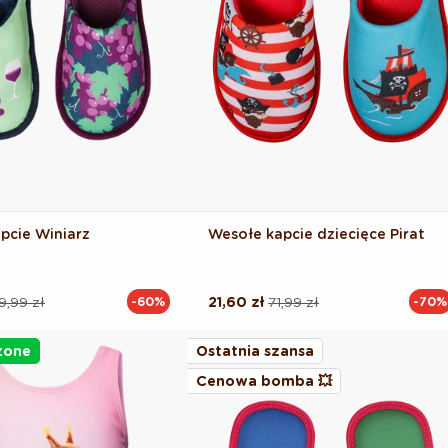
pcie Winiarz
Wesołe kapcie dziecięce Pirat
9,99 zł
21,60 zł
71,99 zł
-60%
-70%
Cena
Cena
na
regularna
promocyjna
żone
Ostatnia szansa
Cenowa bomba 💥