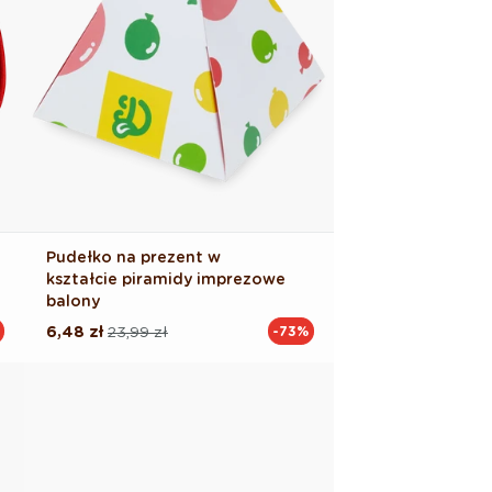
Pudełko na prezent w
kształcie piramidy imprezowe
balony
6,48 zł
23,99 zł
-73%
Cena
Cena
regularna
promocyjna