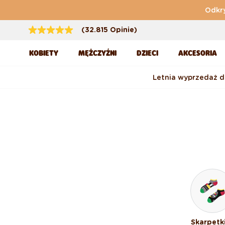
Przejdź do treści
Odkry
(32.815 Opinie)
KOBIETY
MĘŻCZYŹNI
DZIECI
AKCESORIA
Letnia wyprzedaż 
Skarpetk