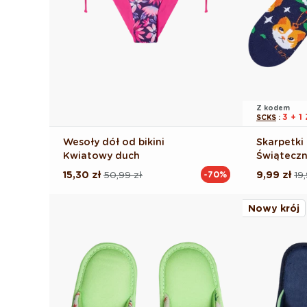
Z kodem
3 + 
SCKS
:
Wesoły dół od bikini
Skarpetki
Kwiatowy duch
Świąteczn
15,30 zł
50,99 zł
9,99 zł
19
-70%
Cena
Cena
Cena
Cena
regularna
promocyjna
regularna
promocyj
Nowy krój