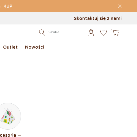
→
KUP
Skontaktuj się z nami
0
Koszyk
Szukaj
Outlet
Nowości
cesoria —