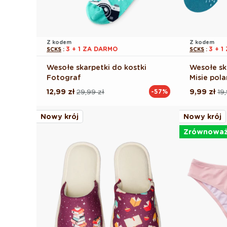
Z kodem
Z kodem
3 + 1 ZA DARMO
3 + 
SCKS
:
SCKS
:
Wesołe skarpetki do kostki
Wesołe sk
Fotograf
Misie pola
12,99 zł
29,99 zł
9,99 zł
19
-57%
Cena
Cena
Cena
Cena
regularna
promocyjna
regularna
promocyj
Nowy krój
Nowy krój
Zrównowa