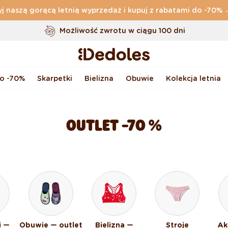
j naszą gorącą letnią wyprzedaż i kupuj z rabatami do -70%
Darmowa
dostawa zamówień o wartości powyżej
169 zł
Możliwość zwrotu w ciągu 100 dni
Oryginalne wzornictwo stworzone przez nas
Szybka wysyłka w ciągu <48 godzin
do -70%
Skarpetki
Bielizna
Obuwie
Kolekcja letnia
OUTLET -70 %
i —
Obuwie — outlet
Bielizna —
Stroje
Ak