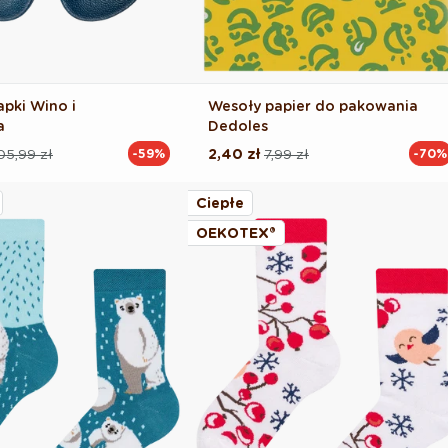
apki Wino i
Wesoły papier do pakowania
a
Dedoles
05,99 zł
2,40 zł
7,99 zł
-59%
-70%
Cena
Cena
na
regularna
promocyjna
Ciepłe
OEKOTEX®