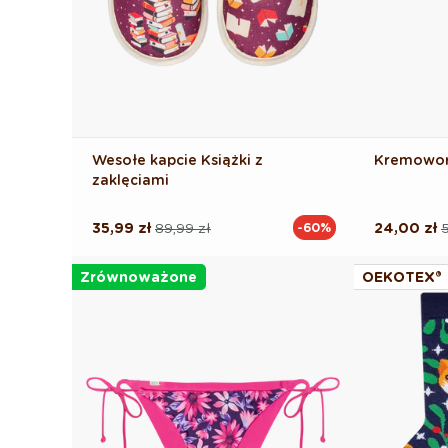
Wesołe kapcie Książki z
Kremoworó
zaklęciami
35,99 zł
89,99 zł
24,00 zł
5
-60%
Cena
Cena
Cena
Cena
regularna
promocyjna
regularna
promocyj
Zrównoważone
OEKOTEX®