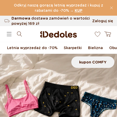
Przejdź do treści
Odkryj naszą gorącą letnią wyprzedaż i kupuj z
(32.787 Opinie)
rabatami do -70%
→
KUP
Darmowa
dostawa zamówień o wartości
Zaloguj się
powyżej
169 zł
0
Możliwość zwrotu w ciągu 100 dni
Koszyk
Oryginalne wzornictwo stworzone przez
nas
Letnia wyprzedaż do -70%
Skarpetki
Bielizna
Obu
Szybka wysyłka w ciągu <48 godzin
kupon COMFY