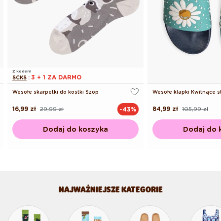
Z kodem
3 + 1 ZA DARMO
SCKS
:
Wesołe skarpetki do kostki Szop
Wesołe klapki Kwitnące s
16,99 zł
29,99 zł
84,99 zł
105,99 zł
-43%
Cena
Cena
Cena
Cena
regularna
promocyjna
regularna
promocyjna
Dodaj do koszyka
Dodaj do 
NAJWAŻNIEJSZE KATEGORIE