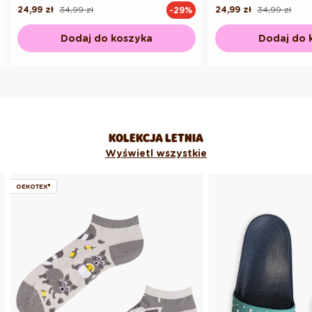
24,99 zł
34,99 zł
24,99 zł
34,99 zł
-29%
Cena
Cena
Cena
Cena
regularna
promocyjna
regularna
promocyjna
Dodaj do koszyka
Dodaj do 
KOLEKCJA LETNIA
Wyświetl wszystkie
OEKOTEX®