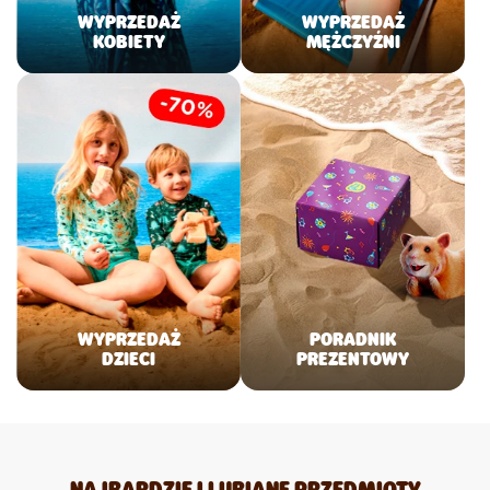
WYPRZEDAŻ
WYPRZEDAŻ
KOBIETY
MĘŻCZYŹNI
WYPRZEDAŻ
PORADNIK
DZIECI
PREZENTOWY
NAJBARDZIEJ LUBIANE PRZEDMIOTY