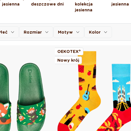
jesienna
deszczowe dni
kolekcja
jesienna
jesienna
Płeć
Rozmiar
Motyw
Kolor
OEKOTEX®
Nowy krój