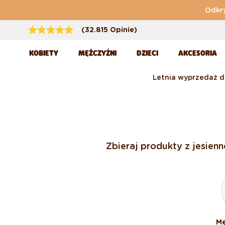
Przejdź do treści
Odkry
(32.815 Opinie)
KOBIETY
MĘŻCZYŹNI
DZIECI
AKCESORIA
Letnia wyprzedaż 
Zbieraj produkty z jesien
Mę