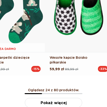
1 ZA DARMO
arpetki dziecięce
Wesołe kapcie Boisko
cie
piłkarskie
,99 zł
59,99 zł
89,99 zł
-15%
-33%
Cena
Cena
na
regularna
promocyjna
Oglądasz 24 z 80 produktów.
Pokaż więcej