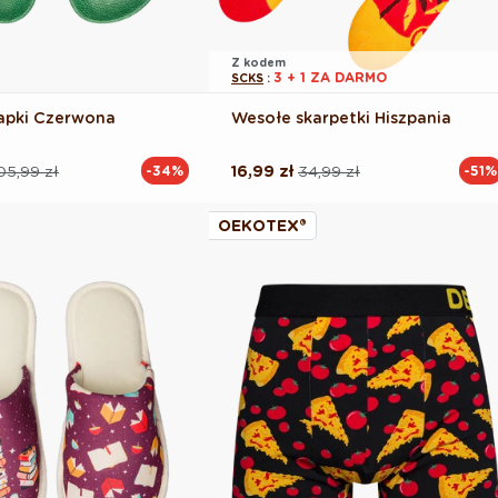
Z kodem
3 + 1 ZA DARMO
SCKS
:
apki Czerwona
Wesołe skarpetki Hiszpania
05,99 zł
16,99 zł
34,99 zł
-34%
-51%
Cena
Cena
na
regularna
promocyjna
OEKOTEX®