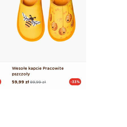
Wesołe kapcie Pracowite
pszczoły
59,99 zł
89,99 zł
-33%
Cena
Cena
regularna
promocyjna