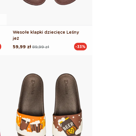
Wesołe klapki dziecięce Leśny
jeż
59,99 zł
89,99 zł
-33%
Cena
Cena
regularna
promocyjna