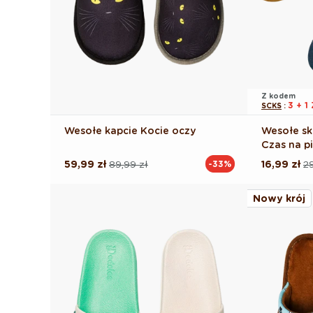
Z kodem
3 + 
SCKS
:
Wesołe kapcie Kocie oczy
Wesołe sk
Czas na p
59,99 zł
89,99 zł
16,99 zł
29
-33%
Cena
Cena
Cena
Cena
regularna
promocyjna
regularna
promocyj
Nowy krój