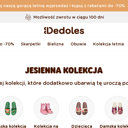
j naszą gorącą letnią wyprzedaż i kupuj z rabatami do -70%
Darmowa
dostawa zamówień o wartości powyżej
169 zł
Możliwość zwrotu w ciągu 100 dni
Oryginalne wzornictwo stworzone przez nas
Szybka wysyłka w ciągu <48 godzin
do -70%
Skarpetki
Bielizna
Obuwie
Kolekcja letnia
JESIENNA KOLEKCJA
nej kolekcji, które dodatkowo ubarwią tę uroczą po
ska kolekcja
Kolekcja na
Dziecięca
Damska kolek