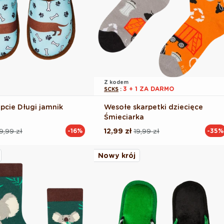
Z kodem
3 + 1 ZA DARMO
SCKS
:
pcie Długi jamnik
Wesołe skarpetki dziecięce
Śmieciarka
9,99 zł
12,99 zł
19,99 zł
-16%
-35%
Cena
Cena
na
regularna
promocyjna
Nowy krój