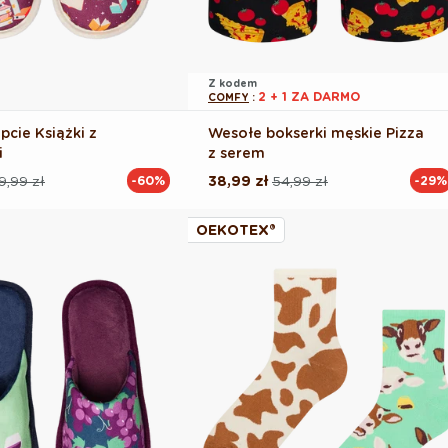
Z kodem
2 + 1 ZA DARMO
COMFY
:
pcie Książki z
Wesołe bokserki męskie Pizza
i
z serem
9,99 zł
38,99 zł
54,99 zł
-60%
-29%
Cena
Cena
na
regularna
promocyjna
OEKOTEX®