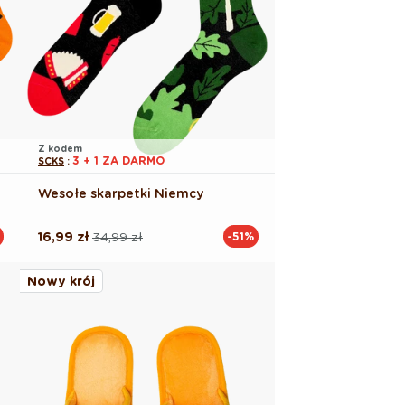
Z kodem
3 + 1 ZA DARMO
SCKS
:
Wesołe skarpetki Niemcy
16,99 zł
34,99 zł
-51%
Cena
Cena
regularna
promocyjna
Nowy krój