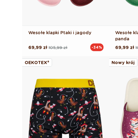
Wesołe klapki Ptaki i jagody
Wesołe kl
panda
69,99 zł
105,99 zł
69,99 zł
1
-34%
Cena
Cena
Cena
Cena
regularna
promocyjna
regularna
promocyj
OEKOTEX®
Nowy krój