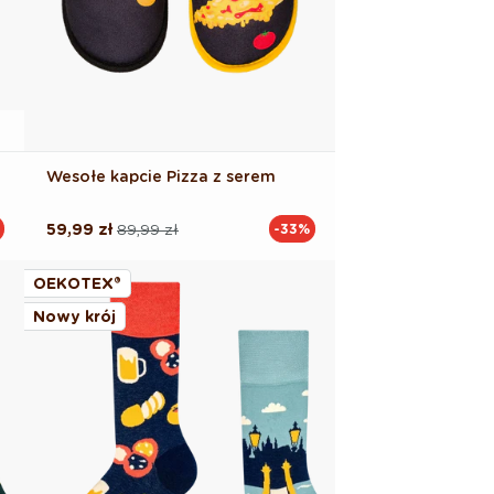
Wesołe kapcie Pizza z serem
59,99 zł
89,99 zł
-33%
Cena
Cena
regularna
promocyjna
OEKOTEX®
Nowy krój