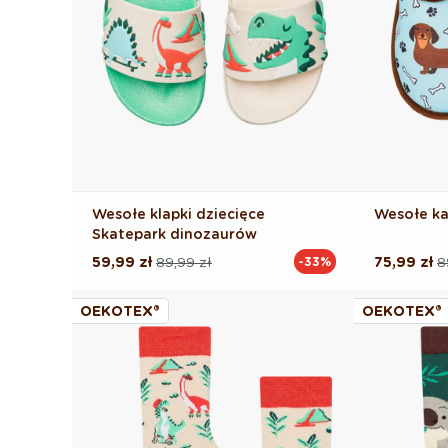
Wesołe klapki dziecięce
Wesołe ka
Skatepark dinozaurów
59,99 zł
89,99 zł
75,99 zł
8
-33%
Cena
Cena
Cena
Cena
regularna
promocyjna
regularna
promocyj
OEKOTEX®
OEKOTEX®