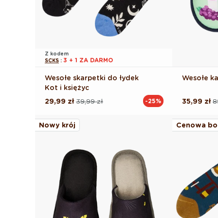
Z kodem
3 + 1 ZA DARMO
SCKS
:
Wesołe skarpetki do łydek
Wesołe ka
Kot i księżyc
29,99 zł
39,99 zł
35,99 zł
8
-25%
Cena
Cena
Cena
Cena
regularna
promocyjna
regularna
promocyj
Nowy krój
Cenowa bo