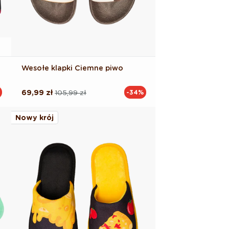
Wesołe klapki Ciemne piwo
69,99 zł
105,99 zł
-34%
Cena
Cena
regularna
promocyjna
Nowy krój