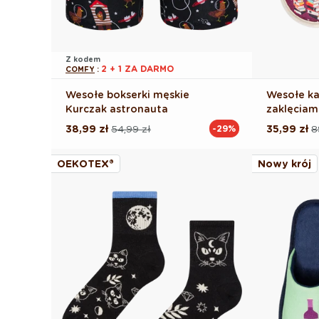
Z kodem
2 + 1 ZA DARMO
COMFY
:
Wesołe bokserki męskie
Wesołe ka
Kurczak astronauta
zaklęciam
38,99 zł
54,99 zł
35,99 zł
8
-29%
Cena
Cena
Cena
Cena
regularna
promocyjna
regularna
promocyj
OEKOTEX®
Nowy krój