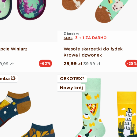
Z kodem
3 + 1 ZA DARMO
SCKS
:
pcie Winiarz
Wesołe skarpetki do łydek
Krowa i dzwonek
9,99 zł
29,99 zł
39,99 zł
-60%
-25%
Cena
Cena
na
regularna
promocyjna
mba 💥
OEKOTEX®
Nowy krój