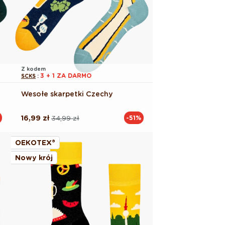
Z kodem
3 + 1 ZA DARMO
SCKS
:
Wesołe skarpetki Czechy
16,99 zł
34,99 zł
-51%
Cena
Cena
regularna
promocyjna
OEKOTEX®
Nowy krój