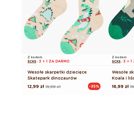
Z kodem
Z kodem
3 + 1 ZA DARMO
3 + 
SCKS
:
SCKS
:
Wesołe skarpetki dziecięce
Wesołe sk
Skatepark dinozaurów
Koala i liś
12,99 zł
19,99 zł
16,99 zł
19
-35%
Cena
Cena
Cena
Cena
regularna
promocyjna
regularna
promocyj