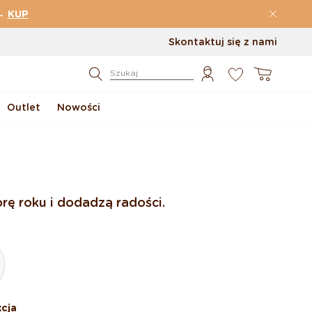
→
KUP
Skontaktuj się z nami
0
Koszyk
Szukaj
Outlet
Nowości
rę roku i dodadzą radości.
cja