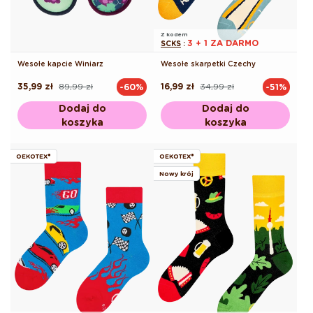
Z kodem
3 + 1 ZA DARMO
SCKS
:
Wesołe kapcie Winiarz
Wesołe skarpetki Czechy
35,99 zł
89,99 zł
16,99 zł
34,99 zł
-60%
-51%
Cena
Cena
Cena
Cena
regularna
promocyjna
regularna
promocyjna
Dodaj do
Dodaj do
koszyka
koszyka
OEKOTEX®
OEKOTEX®
Nowy krój