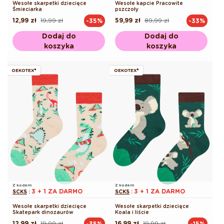
Wesołe skarpetki dziecięce
Wesołe kapcie Pracowite
Śmieciarka
pszczoły
12,99 zł
19,99 zł
59,99 zł
89,99 zł
-35%
-33%
Cena
Cena
Cena
Cena
regularna
promocyjna
regularna
promocyjna
Dodaj do
Dodaj do
koszyka
koszyka
OEKOTEX®
OEKOTEX®
Z kodem
Z kodem
3 + 1 ZA DARMO
3 + 1 ZA DARMO
SCKS
:
SCKS
:
Wesołe skarpetki dziecięce
Wesołe skarpetki dziecięce
Skatepark dinozaurów
Koala i liście
12,99 zł
19,99 zł
16,99 zł
19,99 zł
-35%
-15%
Cena
Cena
Cena
Cena