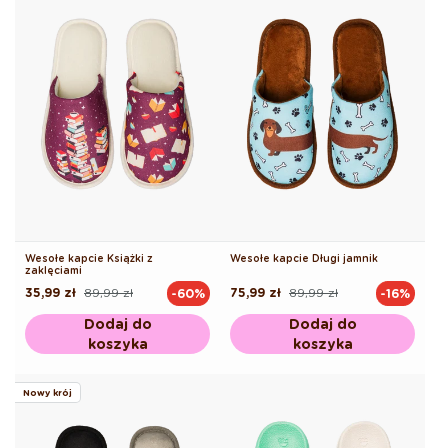
Wesołe kapcie Książki z
Wesołe kapcie Długi jamnik
zaklęciami
35,99 zł
89,99 zł
75,99 zł
89,99 zł
-60%
-16%
Cena
Cena
Cena
Cena
regularna
promocyjna
regularna
promocyjna
Dodaj do
Dodaj do
koszyka
koszyka
Nowy krój