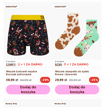
OEKOTEX®
OEKOTEX®
Z kodem
Z kodem
2 + 1 ZA DARMO
3 + 1 ZA DARMO
COMFY
:
SCKS
:
Wesołe bokserki męskie
Wesołe skarpetki do łydek
Kurczak astronauta
Krowa i dzwonek
38,99 zł
54,99 zł
29,99 zł
39,99 zł
-29%
-25%
Cena
Cena
Cena
Cena
regularna
promocyjna
regularna
promocyjna
Dodaj do
Dodaj do
koszyka
koszyka
Nowy krój
Nowy krój