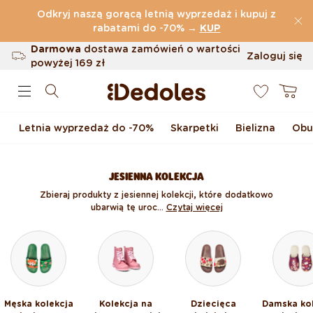
Przejdź do treści
Odkryj naszą gorącą letnią wyprzedaż i kupuj z
(32.815 Opinie)
rabatami do -70%
→
KUP
Darmowa
dostawa zamówień o wartości
Zaloguj się
powyżej
169 zł
0
Możliwość zwrotu w ciągu 100 dni
Koszyk
Oryginalne wzornictwo stworzone przez
nas
Letnia wyprzedaż do -70%
Skarpetki
Bielizna
Obu
Szybka wysyłka w ciągu <48 godzin
JESIENNA KOLEKCJA
Zbieraj produkty z jesiennej kolekcji, które dodatkowo
ubarwią tę uroc...
Czytaj więcej
Męska kolekcja
Kolekcja na
Dziecięca
Damska ko