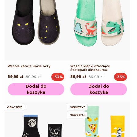
Wesołe kapcie Kocie oczy
Wesołe klapki dziecięce
Skatepark dinozaurów
59,99 zł
89,99 zł
59,99 zł
89,99 zł
-33%
-33%
Cena
Cena
Cena
Cena
regularna
promocyjna
regularna
promocyjna
Dodaj do
Dodaj do
koszyka
koszyka
OEKOTEX®
OEKOTEX®
Nowy krój