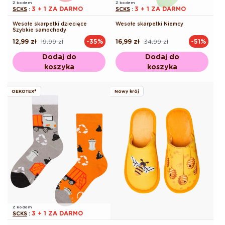
Z kodem
Z kodem
3 + 1 ZA DARMO
3 + 1 ZA DARMO
SCKS
:
SCKS
:
Wesołe skarpetki dziecięce
Wesołe skarpetki Niemcy
Szybkie samochody
12,99 zł
19,99 zł
16,99 zł
34,99 zł
-35%
-51%
Cena
Cena
Cena
Cena
regularna
promocyjna
regularna
promocyjna
Dodaj do
Dodaj do
koszyka
koszyka
OEKOTEX®
Nowy krój
Z kodem
3 + 1 ZA DARMO
SCKS
: