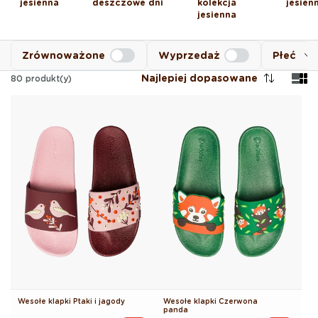
jesienna
deszczowe dni
kolekcja
jesien
jesienna
Zrównoważone
Wyprzedaż
Płeć
Najlepiej dopasowane
80
produkt(y)
Wesołe klapki Ptaki i jagody
Wesołe klapki Czerwona
panda