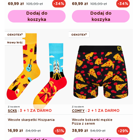
69,99 zł
105,99 zł
69,99 zł
105,99 zł
-34%
-34%
Cena
Cena
Cena
Cena
regularna
promocyjna
regularna
promocyjna
Dodaj do
Dodaj do
koszyka
koszyka
OEKOTEX®
OEKOTEX®
Nowy krój
Z kodem
Z kodem
3 + 1 ZA DARMO
2 + 1 ZA DARMO
SCKS
:
COMFY
:
Wesołe skarpetki Hiszpania
Wesołe bokserki męskie
Pizza z serem
16,99 zł
34,99 zł
38,99 zł
54,99 zł
-51%
-29%
Cena
Cena
Cena
Cena
regularna
promocyjna
regularna
promocyjna