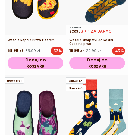
Z kodem
3 + 1 ZA DARMO
SCKS
:
Wesołe kapcie Pizza z serem
Wesołe skarpetki do kostki
Czas na piwo
59,99 zł
89,99 zł
16,99 zł
29,99 zł
-33%
-43%
Cena
Cena
Cena
Cena
regularna
promocyjna
regularna
promocyjna
Dodaj do
Dodaj do
koszyka
koszyka
Nowy krój
OEKOTEX®
Nowy krój