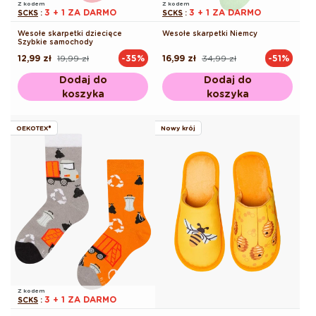
Z kodem
Z kodem
3 + 1 ZA DARMO
3 + 1 ZA DARMO
SCKS
:
SCKS
:
Wesołe skarpetki dziecięce
Wesołe skarpetki Niemcy
Szybkie samochody
12,99 zł
19,99 zł
16,99 zł
34,99 zł
-35%
-51%
Cena
Cena
Cena
Cena
regularna
promocyjna
regularna
promocyjna
Dodaj do
Dodaj do
koszyka
koszyka
OEKOTEX®
Nowy krój
Z kodem
3 + 1 ZA DARMO
SCKS
: