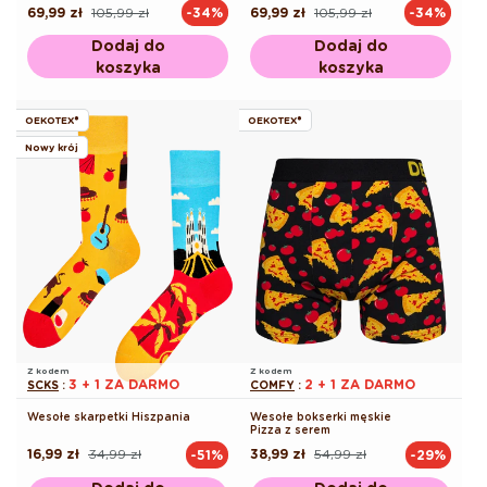
69,99 zł
105,99 zł
69,99 zł
105,99 zł
-34%
-34%
Cena
Cena
Cena
Cena
regularna
promocyjna
regularna
promocyjna
Dodaj do
Dodaj do
koszyka
koszyka
OEKOTEX®
OEKOTEX®
Nowy krój
Z kodem
Z kodem
3 + 1 ZA DARMO
2 + 1 ZA DARMO
SCKS
:
COMFY
:
Wesołe skarpetki Hiszpania
Wesołe bokserki męskie
Pizza z serem
16,99 zł
34,99 zł
38,99 zł
54,99 zł
-51%
-29%
Cena
Cena
Cena
Cena
regularna
promocyjna
regularna
promocyjna