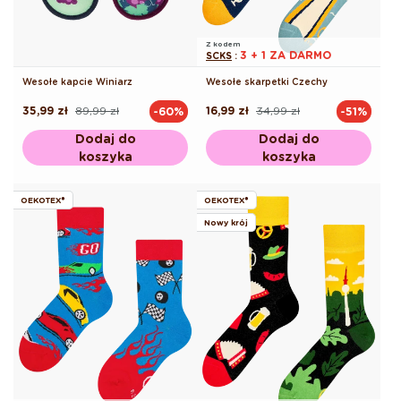
Z kodem
3 + 1 ZA DARMO
SCKS
:
Wesołe kapcie Winiarz
Wesołe skarpetki Czechy
35,99 zł
89,99 zł
16,99 zł
34,99 zł
-60%
-51%
Cena
Cena
Cena
Cena
regularna
promocyjna
regularna
promocyjna
Dodaj do
Dodaj do
koszyka
koszyka
OEKOTEX®
OEKOTEX®
Nowy krój