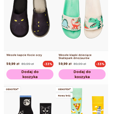
Wesołe kapcie Kocie oczy
Wesołe klapki dziecięce
Skatepark dinozaurów
59,99 zł
89,99 zł
59,99 zł
89,99 zł
-33%
-33%
Cena
Cena
Cena
Cena
regularna
promocyjna
regularna
promocyjna
Dodaj do
Dodaj do
koszyka
koszyka
OEKOTEX®
OEKOTEX®
Nowy krój