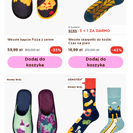
Z kodem
3 + 1 ZA DARMO
SCKS
:
Wesołe kapcie Pizza z serem
Wesołe skarpetki do kostki
Czas na piwo
59,99 zł
89,99 zł
16,99 zł
29,99 zł
-33%
-43%
Cena
Cena
Cena
Cena
regularna
promocyjna
regularna
promocyjna
Dodaj do
Dodaj do
koszyka
koszyka
Nowy krój
OEKOTEX®
Nowy krój