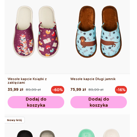
Wesołe kapcie Książki z
Wesołe kapcie Długi jamnik
zaklęciami
35,99 zł
89,99 zł
75,99 zł
89,99 zł
-60%
-16%
Cena
Cena
Cena
Cena
regularna
promocyjna
regularna
promocyjna
Dodaj do
Dodaj do
koszyka
koszyka
Nowy krój