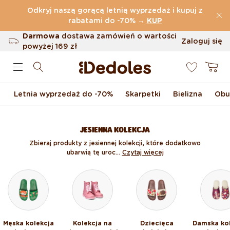
Przejdź do treści
Odkryj naszą gorącą letnią wyprzedaż i kupuj z
(32.787 Opinie)
rabatami do -70%
→
KUP
Darmowa
dostawa zamówień o wartości
Zaloguj się
powyżej
169 zł
0
Możliwość zwrotu w ciągu 100 dni
Koszyk
Oryginalne wzornictwo stworzone przez
nas
Letnia wyprzedaż do -70%
Skarpetki
Bielizna
Obu
Szybka wysyłka w ciągu <48 godzin
JESIENNA KOLEKCJA
Zbieraj produkty z jesiennej kolekcji, które dodatkowo
ubarwią tę uroc...
Czytaj więcej
Męska kolekcja
Kolekcja na
Dziecięca
Damska ko