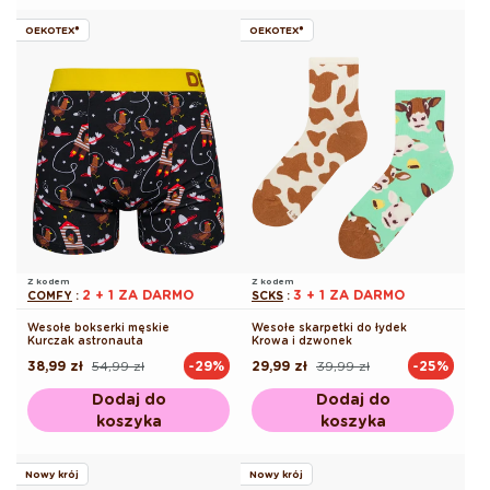
OEKOTEX®
OEKOTEX®
Z kodem
Z kodem
2 + 1 ZA DARMO
3 + 1 ZA DARMO
COMFY
:
SCKS
:
Wesołe bokserki męskie
Wesołe skarpetki do łydek
Kurczak astronauta
Krowa i dzwonek
38,99 zł
54,99 zł
29,99 zł
39,99 zł
-29%
-25%
Cena
Cena
Cena
Cena
regularna
promocyjna
regularna
promocyjna
Dodaj do
Dodaj do
koszyka
koszyka
Nowy krój
Nowy krój