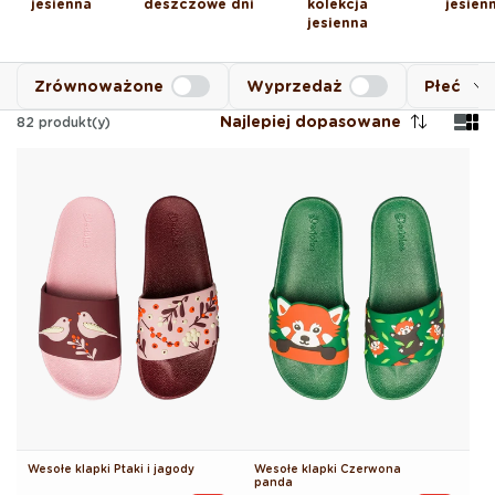
jesienna
deszczowe dni
kolekcja
jesien
jesienna
Zrównoważone
Wyprzedaż
Płeć
Najlepiej dopasowane
82
produkt(y)
Wesołe klapki Ptaki i jagody
Wesołe klapki Czerwona
panda