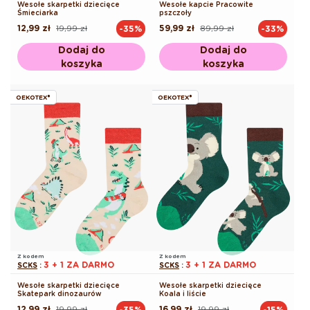
Wesołe skarpetki dziecięce
Wesołe kapcie Pracowite
Śmieciarka
pszczoły
12,99 zł
19,99 zł
59,99 zł
89,99 zł
-35%
-33%
Cena
Cena
Cena
Cena
regularna
promocyjna
regularna
promocyjna
Dodaj do
Dodaj do
koszyka
koszyka
OEKOTEX®
OEKOTEX®
Z kodem
Z kodem
3 + 1 ZA DARMO
3 + 1 ZA DARMO
SCKS
:
SCKS
:
Wesołe skarpetki dziecięce
Wesołe skarpetki dziecięce
Skatepark dinozaurów
Koala i liście
12,99 zł
19,99 zł
16,99 zł
19,99 zł
-35%
-15%
Cena
Cena
Cena
Cena