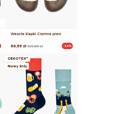
Wesołe klapki Ciemne piwo
69,99 zł
105,99 zł
-34%
Cena
Cena
regularna
promocyjna
OEKOTEX®
Nowy krój