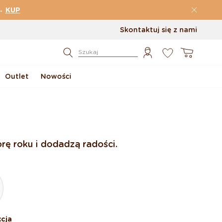
→
KUP
Skontaktuj się z nami
0
Koszyk
Szukaj
Outlet
Nowości
rę roku i dodadzą radości.
cja