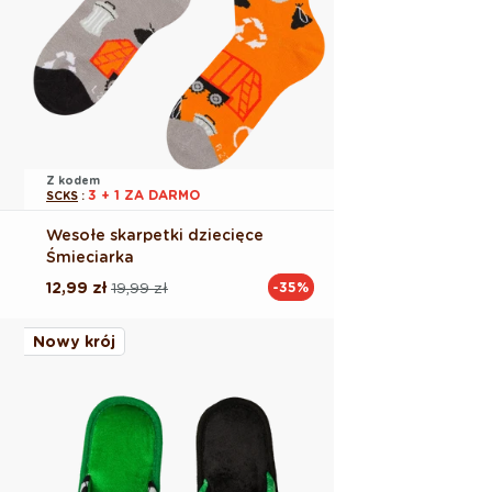
Z kodem
3 + 1 ZA DARMO
SCKS
:
Wesołe skarpetki dziecięce
Śmieciarka
12,99 zł
19,99 zł
-35%
Cena
Cena
regularna
promocyjna
Nowy krój