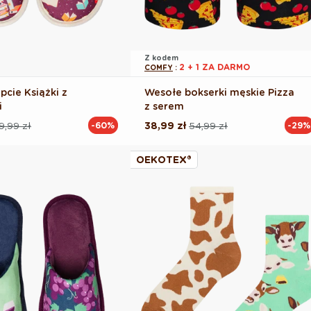
Z kodem
2 + 1 ZA DARMO
COMFY
:
pcie Książki z
Wesołe bokserki męskie Pizza
i
z serem
9,99 zł
38,99 zł
54,99 zł
-60%
-29%
Cena
Cena
na
regularna
promocyjna
OEKOTEX®