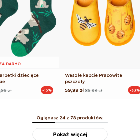
1 ZA DARMO
arpetki dziecięce
Wesołe kapcie Pracowite
cie
pszczoły
,99 zł
59,99 zł
89,99 zł
-15%
-33%
Cena
Cena
na
regularna
promocyjna
Oglądasz 24 z 78 produktów.
Pokaż więcej