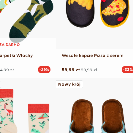
1 ZA DARMO
arpetki Włochy
Wesołe kapcie Pizza z serem
4,99 zł
59,99 zł
89,99 zł
-29%
-33%
Cena
Cena
na
regularna
promocyjna
Nowy krój