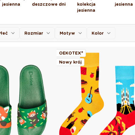
jesienna
deszczowe dni
kolekcja
jesienna
jesienna
Płeć
Rozmiar
Motyw
Kolor
OEKOTEX®
Nowy krój