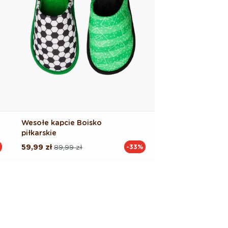
Wesołe kapcie Boisko
piłkarskie
59,99 zł
89,99 zł
-33%
Cena
Cena
regularna
promocyjna