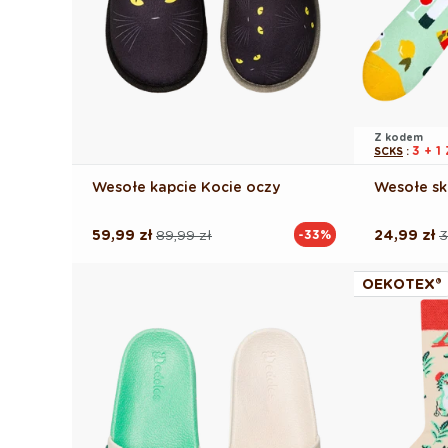
Z kodem
3 + 
SCKS
:
Wesołe kapcie Kocie oczy
Wesołe sk
59,99 zł
89,99 zł
24,99 zł
3
-33%
Cena
Cena
Cena
Cena
regularna
promocyjna
regularna
promocyj
OEKOTEX®