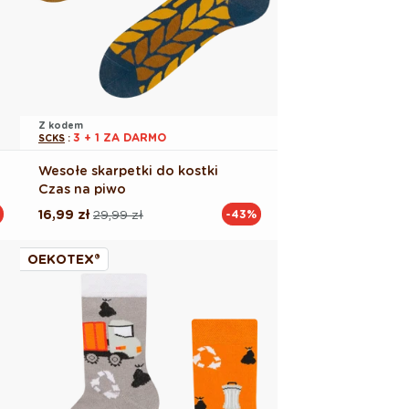
Z kodem
3 + 1 ZA DARMO
SCKS
:
Wesołe skarpetki do kostki
Czas na piwo
16,99 zł
29,99 zł
-43%
Cena
Cena
regularna
promocyjna
OEKOTEX®