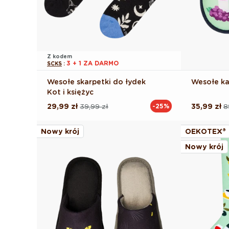
Z kodem
3 + 1 ZA DARMO
SCKS
:
Wesołe skarpetki do łydek
Wesołe ka
Kot i księżyc
29,99 zł
39,99 zł
35,99 zł
8
-25%
Cena
Cena
Cena
Cena
regularna
promocyjna
regularna
promocyj
Nowy krój
OEKOTEX®
Nowy krój