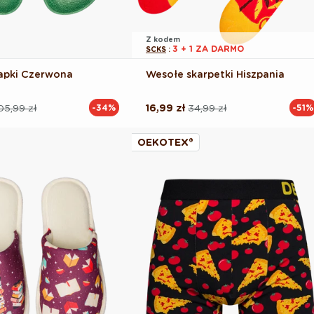
Z kodem
3 + 1 ZA DARMO
SCKS
:
apki Czerwona
Wesołe skarpetki Hiszpania
05,99 zł
16,99 zł
34,99 zł
-34%
-51%
Cena
Cena
na
regularna
promocyjna
OEKOTEX®