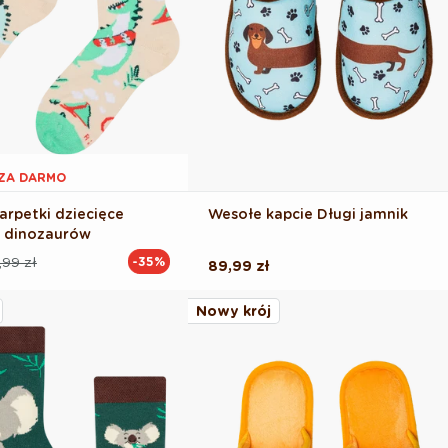
1 ZA DARMO
arpetki dziecięce
Wesołe kapcie Długi jamnik
k dinozaurów
,99 zł
-35%
Cena
89,99 zł
na
regularna
Nowy krój