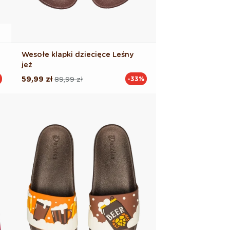
Wesołe klapki dziecięce Leśny
jeż
59,99 zł
89,99 zł
-33%
Cena
Cena
regularna
promocyjna