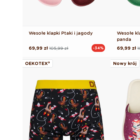
Wesołe klapki Ptaki i jagody
Wesołe kl
panda
69,99 zł
105,99 zł
69,99 zł
1
-34%
Cena
Cena
Cena
Cena
regularna
promocyjna
regularna
promocyj
OEKOTEX®
Nowy krój