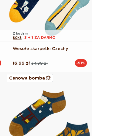
Z kodem
3 + 1 ZA DARMO
SCKS
:
Wesołe skarpetki Czechy
16,99 zł
34,99 zł
-51%
Cena
Cena
regularna
promocyjna
Cenowa bomba 💥