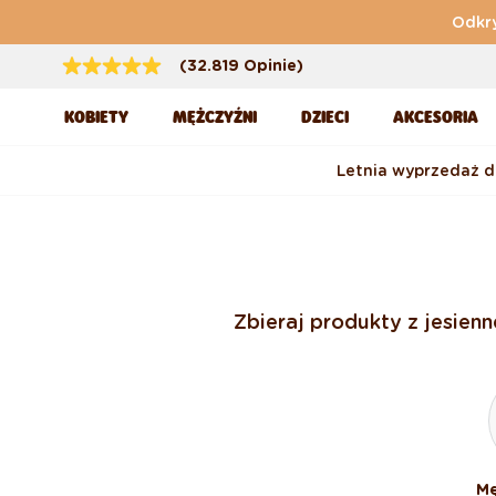
Przejdź do treści
Odkry
(32.819 Opinie)
KOBIETY
MĘŻCZYŹNI
DZIECI
AKCESORIA
Letnia wyprzedaż 
Zbieraj produkty z jesien
Mę