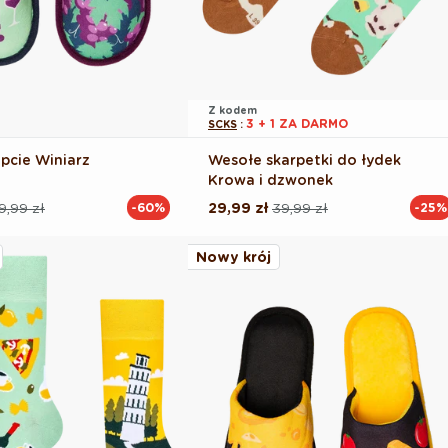
Z kodem
3 + 1 ZA DARMO
SCKS
:
pcie Winiarz
Wesołe skarpetki do łydek
Krowa i dzwonek
9,99 zł
29,99 zł
39,99 zł
-60%
-25%
Cena
Cena
na
regularna
promocyjna
Nowy krój