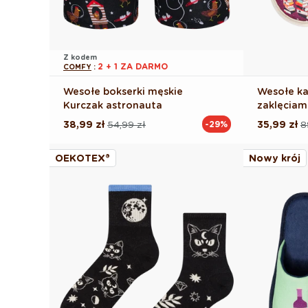
Z kodem
2 + 1 ZA DARMO
COMFY
:
Wesołe bokserki męskie
Wesołe ka
Kurczak astronauta
zaklęciam
38,99 zł
54,99 zł
35,99 zł
8
-29%
Cena
Cena
Cena
Cena
regularna
promocyjna
regularna
promocyj
OEKOTEX®
Nowy krój