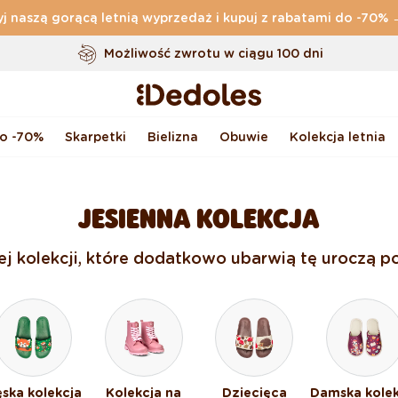
j naszą gorącą letnią wyprzedaż i kupuj z rabatami do -70%
Darmowa
dostawa zamówień o wartości powyżej
169 zł
Możliwość zwrotu w ciągu 100 dni
Oryginalne wzornictwo stworzone przez nas
Szybka wysyłka w ciągu <48 godzin
do -70%
Skarpetki
Bielizna
Obuwie
Kolekcja letnia
JESIENNA KOLEKCJA
nej kolekcji, które dodatkowo ubarwią tę uroczą po
ska kolekcja
Kolekcja na
Dziecięca
Damska kolek