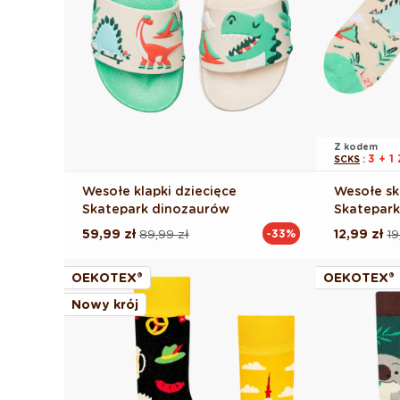
Z kodem
3 + 
SCKS
:
Wesołe klapki dziecięce
Wesołe sk
Skatepark dinozaurów
Skatepar
59,99 zł
89,99 zł
12,99 zł
19
-33%
Cena
Cena
Cena
Cena
regularna
promocyjna
regularna
promocyj
OEKOTEX®
OEKOTEX®
Nowy krój