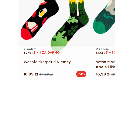
Z kodem
Z kodem
3 + 1 ZA DARMO
3 + 
SCKS
:
SCKS
:
Wesołe skarpetki Niemcy
Wesołe sk
Koala i liś
16,99 zł
34,99 zł
16,99 zł
19
-51%
Cena
Cena
Cena
Cena
regularna
promocyjna
regularna
promocyj