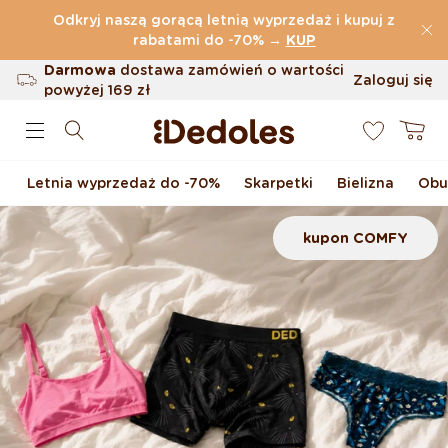
Przejdź do treści
Odkryj naszą gorącą letnią wyprzedaż i kupuj z
(32.787 Opinie)
rabatami do -70%
→
KUP
Darmowa
dostawa zamówień o wartości
Zaloguj się
powyżej
169 zł
0
Możliwość zwrotu w ciągu 100 dni
Koszyk
Oryginalne wzornictwo stworzone przez
nas
Letnia wyprzedaż do -70%
Skarpetki
Bielizna
Obu
Szybka wysyłka w ciągu <48 godzin
kupon COMFY