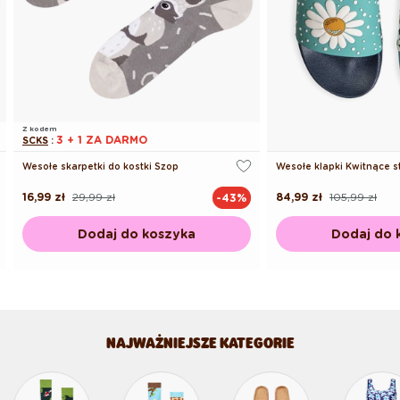
Z kodem
3 + 1 ZA DARMO
SCKS
:
Wesołe skarpetki do kostki Szop
Wesołe klapki Kwitnące s
16,99 zł
29,99 zł
84,99 zł
105,99 zł
-43%
Cena
Cena
Cena
Cena
regularna
promocyjna
regularna
promocyjna
Dodaj do koszyka
Dodaj do 
NAJWAŻNIEJSZE KATEGORIE