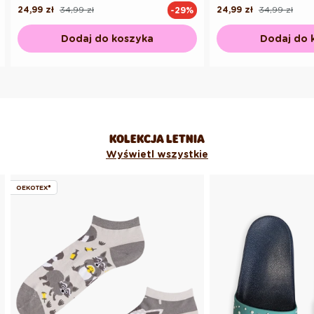
24,99 zł
34,99 zł
24,99 zł
34,99 zł
-29%
Cena
Cena
Cena
Cena
regularna
promocyjna
regularna
promocyjna
Dodaj do koszyka
Dodaj do 
KOLEKCJA LETNIA
Wyświetl wszystkie
OEKOTEX®