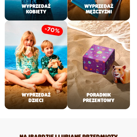
WYPRZEDAŻ
WYPRZEDAŻ
KOBIETY
MĘŻCZYŹNI
WYPRZEDAŻ
PORADNIK
DZIECI
PREZENTOWY
NAJBARDZIEJ LUBIANE PRZEDMIOTY