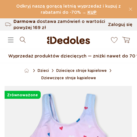
Przejdź do treści
Odkryj naszą gorącą letnią wyprzedaż i kupuj z
(32.787 Opinie)
rabatami do -70%
→
KUP
Darmowa
dostawa zamówień o wartości
Zaloguj się
powyżej
169 zł
0
Możliwość zwrotu w ciągu 100 dni
Koszyk
Oryginalne wzornictwo stworzone przez
nas
Wyprzedaż produktów dziecięcych — zniżki nawet do 70
Szybka wysyłka w ciągu <48 godzin
Dzieci
Dziecięce stroje kąpielowe
Dziewczęce stroje kąpielowe
Pomiń, aby przejść do
informacji o produkcie
Zrównoważone