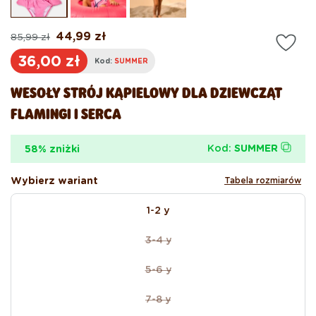
oknie
ok
modalnym
mo
44,99 zł
85,99 zł
Cena
Cena
regularna
promocyjna
36,00 zł
Kod:
SUMMER
WESOŁY STRÓJ KĄPIELOWY DLA DZIEWCZĄT
FLAMINGI I SERCA
Kod:
SUMMER
58% zniżki
Wybierz wariant
Tabela rozmiarów
size
1-2 y
3-4 y
Wariant
wyprzedany
5-6 y
lub
Wariant
niedostępny
wyprzedany
7-8 y
lub
Wariant