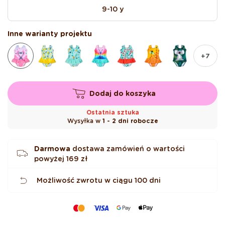
niedostępny
wyprzedany
9-10 y
lub
niedostępny
Inne warianty projektu
+7
Dodaj do koszyka
Ostatnia sztuka
Wysyłka w
1 - 2 dni robocze
Darmowa
dostawa zamówień o wartości
powyżej
169 zł
Możliwość zwrotu w ciągu 100 dni