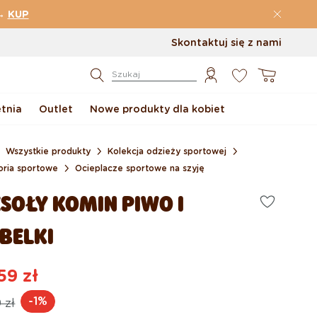
→
KUP
Skontaktuj się z nami
0
Koszyk
Szukaj
etnia
Outlet
Nowe produkty dla kobiet
Wszystkie produkty
Kolekcja odzieży sportowej
oria sportowe
Ocieplacze sportowe na szyję
SOŁY KOMIN PIWO I
BELKI
59 zł
na
na
-1%
 zł