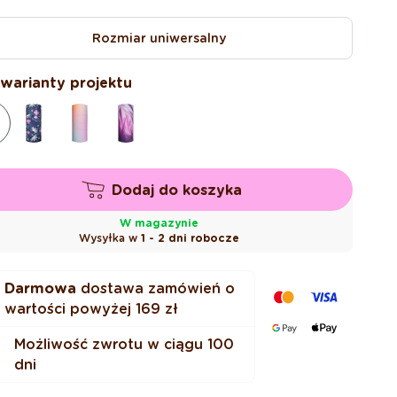
gularna
omocyjna
Rozmiar uniwersalny
 warianty projektu
Dodaj do koszyka
W magazynie
Wysyłka w
1 - 2 dni robocze
Darmowa
dostawa zamówień o
wartości powyżej
169 zł
Możliwość zwrotu w ciągu 100
dni