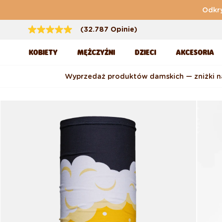
Przejdź do treści
Odkry
(32.787 Opinie)
KOBIETY
MĘŻCZYŹNI
DZIECI
AKCESORIA
Wyprzedaż produktów damskich — zniżki 
Pomiń, aby przejść do
informacji o produkcie