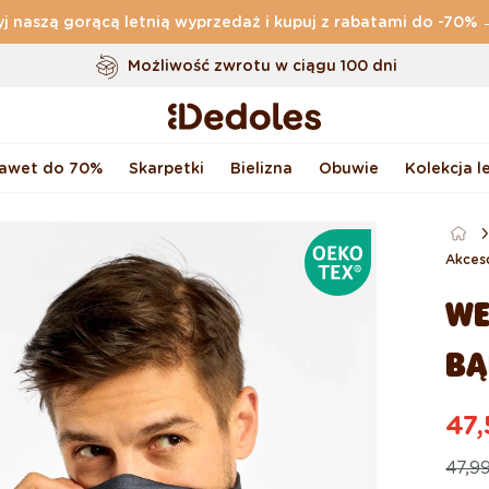
j naszą gorącą letnią wyprzedaż i kupuj z rabatami do -70%
Darmowa
dostawa zamówień o wartości powyżej
169 zł
Możliwość zwrotu w ciągu 100 dni
Oryginalne wzornictwo stworzone przez nas
Szybka wysyłka w ciągu <48 godzin
nawet do 70%
Skarpetki
Bielizna
Obuwie
Kolekcja l
OEKOTEX®
Akces
WE
BĄ
47,
Ce
Ce
47,99