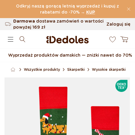
Przejdź do treści
Odkryj naszą gorącą letnią wyprzedaż i kupuj z
(32.815 Opinie)
rabatami do -70%
→
KUP
Darmowa
dostawa zamówień o wartości
Zaloguj się
powyżej
169 zł
0
Możliwość zwrotu w ciągu 100 dni
Koszyk
Oryginalne wzornictwo stworzone przez
nas
Wyprzedaż produktów damskich — zniżki nawet do 70%
Szybka wysyłka w ciągu <48 godzin
Wszystkie produkty
Skarpetki
Wysokie skarpetki
Pomiń, aby przejść do
OEKOTE
informacji o produkcie