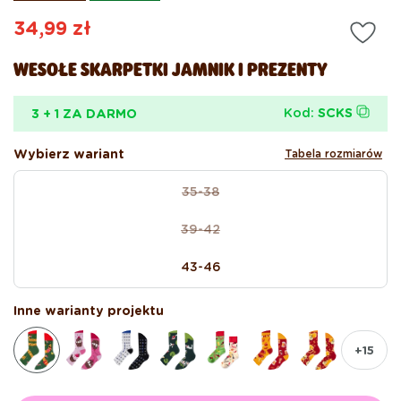
Cena
34,99 zł
regularna
WESOŁE SKARPETKI JAMNIK I PREZENTY
Kod:
SCKS
3 + 1 ZA DARMO
Wybierz wariant
Tabela rozmiarów
size
35-38
Wariant
wyprzedany
39-42
lub
Wariant
niedostępny
wyprzedany
43-46
lub
niedostępny
Inne warianty projektu
+15