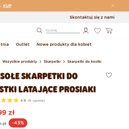
→
KUP
Skontaktuj się z nami
0
Koszyk
Szukaj
etnia
Outlet
Nowe produkty dla kobiet
Wszystkie produkty
Skarpetki
Skarpetki do kostki
SOŁE SKARPETKI DO
STKI LATAJĄCE PROSIAKI
4.8
(6 opinie)
99 zł
na
na
-43%
 zł