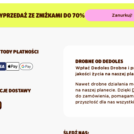
YPRZEDAŻ ZE ZNIŻKAMI DO 70%
Zanurkuj!
TODY PŁATNOŚCI
DROBNE OD DEDOLES
Wpłać Dedoles Drobne i p
jakości życia na naszej pl
Nawet drobne działania m
CJE DOSTAWY
na naszej planecie. Dzięki
do zamówienia, pomagamy 
przyszłość dla nas wszystk
ŚLEDŹ NAS: