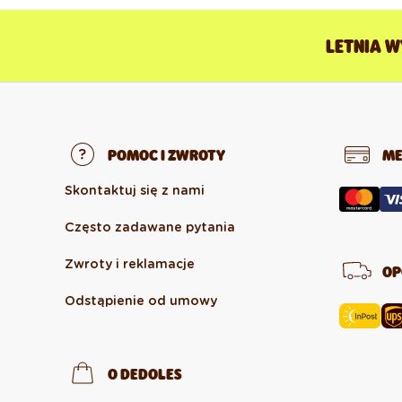
LETNIA W
POMOC I ZWROTY
ME
Skontaktuj się z nami
Często zadawane pytania
Zwroty i reklamacje
OP
Odstąpienie od umowy
O DEDOLES