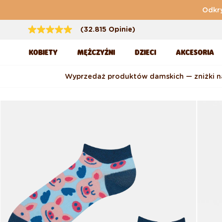
Przejdź do treści
Odkry
(32.815 Opinie)
KOBIETY
MĘŻCZYŹNI
DZIECI
AKCESORIA
Wyprzedaż produktów damskich — zniżki 
Pomiń, aby przejść do
informacji o produkcie