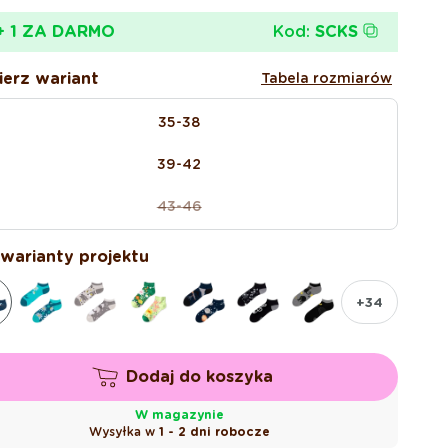
gularna
omocyjna
Kod:
SCKS
+ 1 ZA DARMO
erz wariant
Tabela rozmiarów
35-38
39-42
43-46
Wariant
wyprzedany
lub
 warianty projektu
niedostępny
+34
Dodaj do koszyka
W magazynie
Wysyłka w
1 - 2 dni robocze