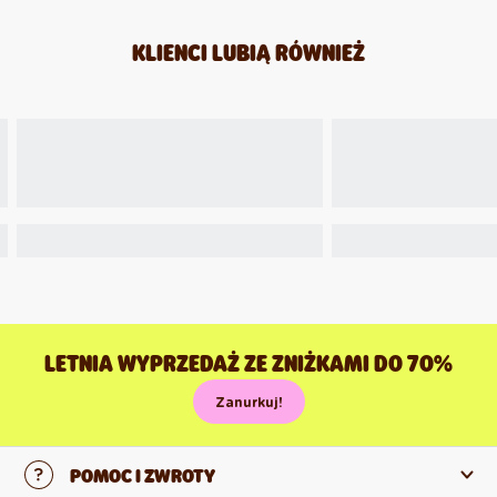
KLIENCI LUBIĄ RÓWNIEŻ
LETNIA WYPRZEDAŻ ZE ZNIŻKAMI DO 70%
Zanurkuj!
POMOC I ZWROTY