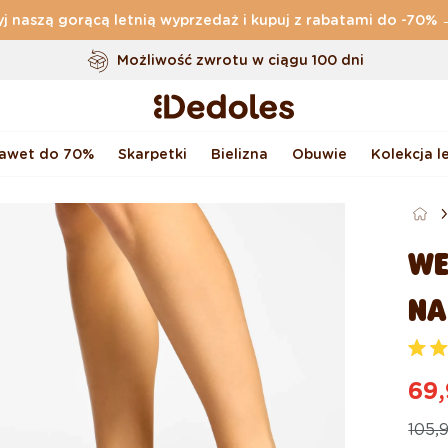
j naszą gorącą letnią wyprzedaż i kupuj z rabatami do -70%
Darmowa
dostawa zamówień o wartości powyżej
169 zł
Możliwość zwrotu w ciągu 100 dni
Oryginalne wzornictwo stworzone przez nas
Szybka wysyłka w ciągu <48 godzin
nawet do 70%
Skarpetki
Bielizna
Obuwie
Kolekcja l
WE
NA
O
c
69,
e
n
Ce
Ce
i
105,9
o
n