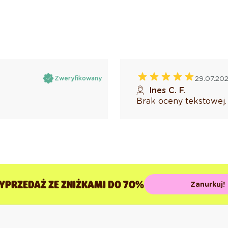
29.07.20
Zweryfikowany
Ines C. F.
Brak oceny tekstowej.
YPRZEDAŻ ZE ZNIŻKAMI DO 70%
Zanurkuj!