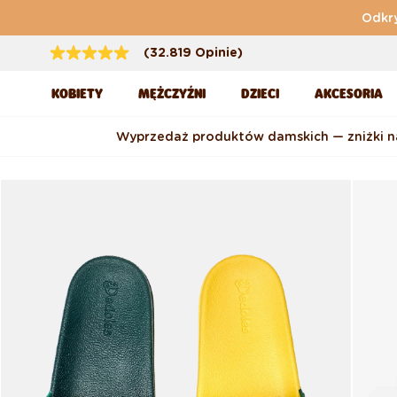
Przejdź do treści
Odkry
(32.819 Opinie)
KOBIETY
MĘŻCZYŹNI
DZIECI
AKCESORIA
Wyprzedaż produktów damskich — zniżki 
Pomiń, aby przejść do
informacji o produkcie