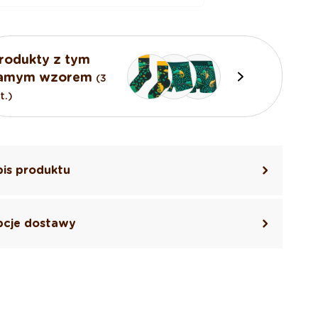
3
4
rodukty z tym
5
amym wzorem
(3
t.)
6
is produktu
cje dostawy