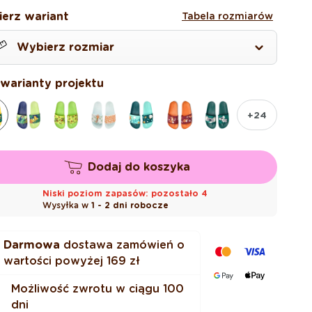
gularna
omocyjna
erz wariant
Tabela rozmiarów
Wybierz rozmiar
6
 warianty projektu
7
+24
8
Dodaj do koszyka
9
Niski poziom zapasów: pozostało 4
Wysyłka w
1 - 2 dni robocze
0
Darmowa
dostawa zamówień o
wartości powyżej
169 zł
2
Możliwość zwrotu w ciągu 100
dni