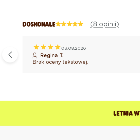
(8 opinii)
DOSKONALE
03.08.2026
kowany
Regina T.
Brak oceny tekstowej.
LETNIA W