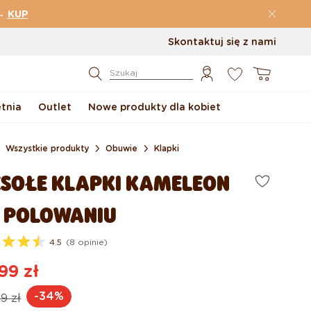
→
KUP
Skontaktuj się z nami
0
Koszyk
Szukaj
etnia
Outlet
Nowe produkty dla kobiet
Wszystkie produkty
Obuwie
Klapki
SOŁE KLAPKI KAMELEON
 POLOWANIU
4.5
(8 opinie)
99 zł
na
na
-34%
9 zł