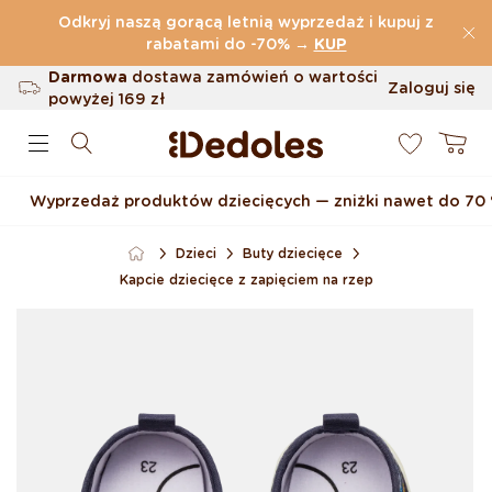
Przejdź do treści
Odkryj naszą gorącą letnią wyprzedaż i kupuj z
(32.787 Opinie)
rabatami do -70%
→
KUP
Darmowa
dostawa zamówień o wartości
Zaloguj się
powyżej
169 zł
0
Możliwość zwrotu w ciągu 100 dni
Koszyk
Oryginalne wzornictwo stworzone przez
nas
Wyprzedaż produktów dziecięcych — zniżki nawet do 70
Szybka wysyłka w ciągu <48 godzin
Dzieci
Buty dziecięce
Kapcie dziecięce z zapięciem na rzep
Pomiń, aby przejść do
informacji o produkcie