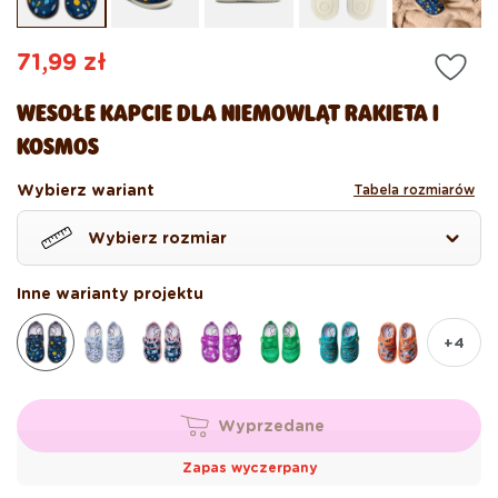
oknie
ok
modalnym
mo
Cena
71,99 zł
regularna
WESOŁE KAPCIE DLA NIEMOWLĄT RAKIETA I
KOSMOS
Wybierz wariant
Tabela rozmiarów
Wybierz rozmiar
Inne warianty projektu
+4
Wyprzedane
Zapas wyczerpany