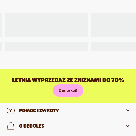
LETNIA WYPRZEDAŻ ZE ZNIŻKAMI DO 70%
Zanurkuj!
POMOC I ZWROTY
Skontaktuj się z nami
O DEDOLES