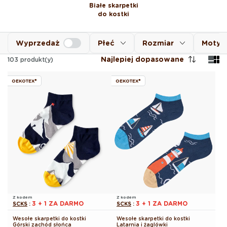
Białe skarpetki
do kostki
Wyprzedaż
Płeć
Rozmiar
Moty
Najlepiej dopasowane
103
produkt(y)
OEKOTEX®
OEKOTEX®
Z kodem
Z kodem
3 + 1 ZA DARMO
3 + 1 ZA DARMO
SCKS
:
SCKS
:
Wesołe skarpetki do kostki
Wesołe skarpetki do kostki
Górski zachód słońca
Latarnia i żaglówki