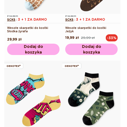
Z kodem
Z kodem
3 + 1 ZA DARMO
3 + 1 ZA DARMO
SCKS
:
SCKS
:
Wesołe skarpetki do kostki
Wesołe skarpetki do kostki
Słodka żyrafa
Jeżyk
19,99 zł
29,99 zł
-33%
Cena
Cena
Cena
29,99 zł
regularna
promocyjna
regularna
Dodaj do
Dodaj do
koszyka
koszyka
OEKOTEX®
OEKOTEX®