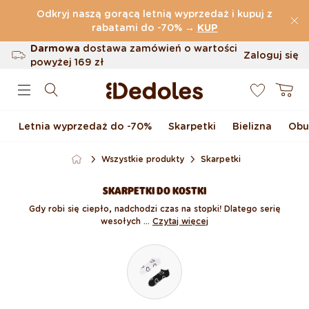
Przejdź do treści
Odkryj naszą gorącą letnią wyprzedaż i kupuj z
(32.815 Opinie)
rabatami do -70%
→
KUP
Darmowa
dostawa zamówień o wartości
Zaloguj się
powyżej
169 zł
0
Możliwość zwrotu w ciągu 100 dni
Koszyk
Oryginalne wzornictwo stworzone przez
nas
Letnia wyprzedaż do -70%
Skarpetki
Bielizna
Obu
Szybka wysyłka w ciągu <48 godzin
Wszystkie produkty
Skarpetki
SKARPETKI DO KOSTKI
Gdy robi się ciepło, nadchodzi czas na stopki! Dlatego serię
wesołych ...
Czytaj więcej