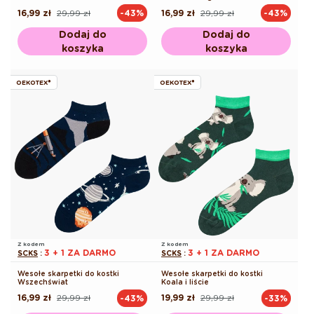
16,99 zł
29,99 zł
16,99 zł
29,99 zł
-43%
-43%
Cena
Cena
Cena
Cena
regularna
promocyjna
regularna
promocyjna
Dodaj do
Dodaj do
koszyka
koszyka
OEKOTEX®
OEKOTEX®
Z kodem
Z kodem
3 + 1 ZA DARMO
3 + 1 ZA DARMO
SCKS
:
SCKS
:
Wesołe skarpetki do kostki
Wesołe skarpetki do kostki
Wszechświat
Koala i liście
16,99 zł
29,99 zł
19,99 zł
29,99 zł
-43%
-33%
Cena
Cena
Cena
Cena
regularna
promocyjna
regularna
promocyjna