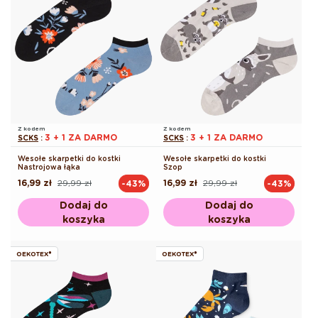
Z kodem
Z kodem
3 + 1 ZA DARMO
3 + 1 ZA DARMO
SCKS
:
SCKS
:
Wesołe skarpetki do kostki
Wesołe skarpetki do kostki
Nastrojowa łąka
Szop
16,99 zł
29,99 zł
16,99 zł
29,99 zł
-43%
-43%
Cena
Cena
Cena
Cena
regularna
promocyjna
regularna
promocyjna
Dodaj do
Dodaj do
koszyka
koszyka
OEKOTEX®
OEKOTEX®