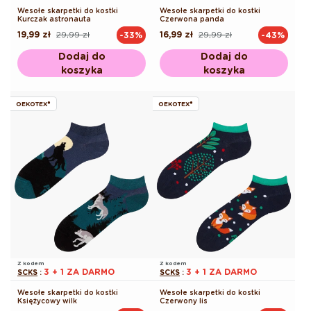
Wesołe skarpetki do kostki
Wesołe skarpetki do kostki
Kurczak astronauta
Czerwona panda
19,99 zł
29,99 zł
16,99 zł
29,99 zł
-33%
-43%
Cena
Cena
Cena
Cena
regularna
promocyjna
regularna
promocyjna
Dodaj do
Dodaj do
koszyka
koszyka
OEKOTEX®
OEKOTEX®
Z kodem
Z kodem
3 + 1 ZA DARMO
3 + 1 ZA DARMO
SCKS
:
SCKS
:
Wesołe skarpetki do kostki
Wesołe skarpetki do kostki
Księżycowy wilk
Czerwony lis