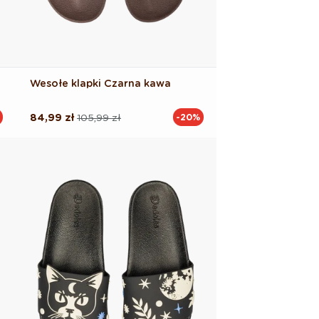
Wesołe klapki Czarna kawa
84,99 zł
105,99 zł
-20%
Cena
Cena
regularna
promocyjna