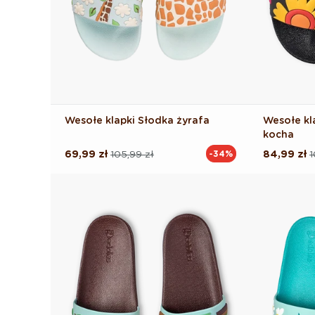
Wesołe klapki Słodka żyrafa
Wesołe kl
kocha
69,99 zł
105,99 zł
84,99 zł
1
-34%
Cena
Cena
Cena
Cena
regularna
promocyjna
regularna
promocyj