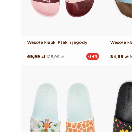
Wesołe klapki Ptaki i jagody
Wesołe kl
69,99 zł
105,99 zł
84,99 zł
1
-34%
Cena
Cena
Cena
Cena
regularna
promocyjna
regularna
promocyj