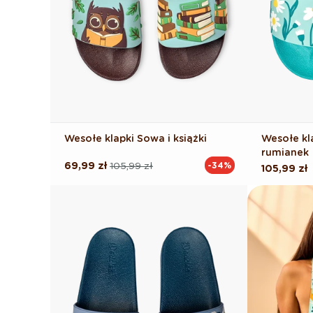
Wesołe klapki Sowa i książki
Wesołe kl
rumianek
69,99 zł
105,99 zł
-34%
Cena
Cena
Cena
105,99 zł
regularna
promocyjna
regularna