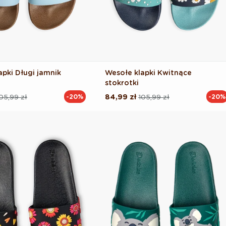
apki Długi jamnik
Wesołe klapki Kwitnące
stokrotki
05,99 zł
84,99 zł
105,99 zł
-20%
-20%
Cena
Cena
na
regularna
promocyjna