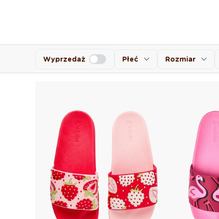
Wyprzedaż
Płeć
Rozmiar