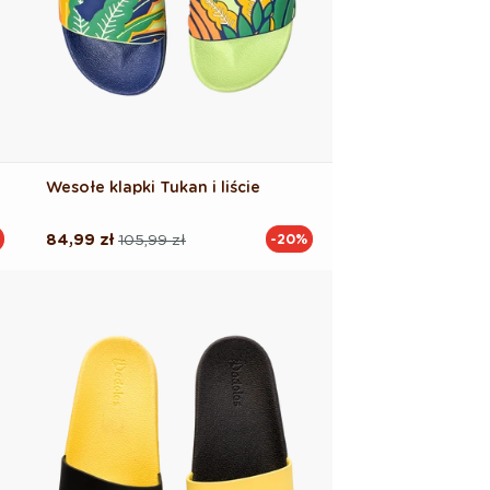
Wesołe klapki Tukan i liście
84,99 zł
105,99 zł
-20%
Cena
Cena
regularna
promocyjna