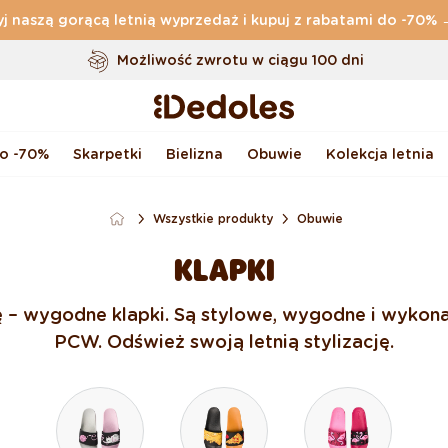
j naszą gorącą letnią wyprzedaż i kupuj z rabatami do -70%
Darmowa
dostawa zamówień o wartości powyżej
169 zł
Możliwość zwrotu w ciągu 100 dni
Oryginalne wzornictwo stworzone przez nas
Szybka wysyłka w ciągu <48 godzin
do -70%
Skarpetki
Bielizna
Obuwie
Kolekcja letnia
Wszystkie produkty
Obuwie
KLAPKI
żę – wygodne klapki. Są stylowe, wygodne i wyko
PCW. Odśwież swoją letnią stylizację.