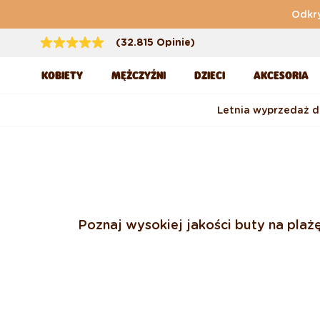
Przejdź do treści
Odkry
(32.815 Opinie)
KOBIETY
MĘŻCZYŹNI
DZIECI
AKCESORIA
Letnia wyprzedaż 
Poznaj wysokiej jakości buty na pla