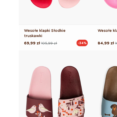
Wesołe klapki Słodkie
Wesołe kla
truskawki
69,99 zł
105,99 zł
84,99 zł
1
-34%
Cena
Cena
Cena
Cena
regularna
promocyjna
regularna
promocyj