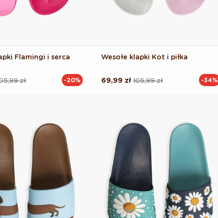
pki Flamingi i serca
Wesołe klapki Kot i piłka
05,99 zł
69,99 zł
105,99 zł
-20%
-34%
Cena
Cena
na
regularna
promocyjna