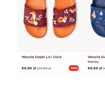
Wesołe klapki Lis i liście
Wesołe kl
morzu
69,99 zł
105,99 zł
69,99 zł
1
-34%
Cena
Cena
Cena
Cena
regularna
promocyjna
regularna
promocyj