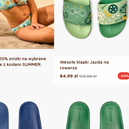
0% zniżki na wybrane
Wesołe klapki Jazda na
yle z kodem SUMMER.
rowerze
84,99 zł
105,99 zł
-20%
Cena
Cena
regularna
promocyjna