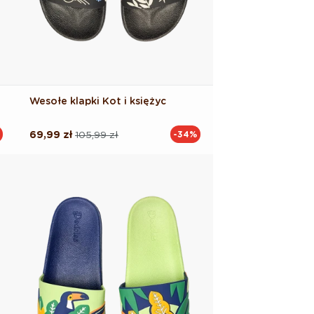
Wesołe klapki Kot i księżyc
69,99 zł
105,99 zł
-34%
Cena
Cena
regularna
promocyjna