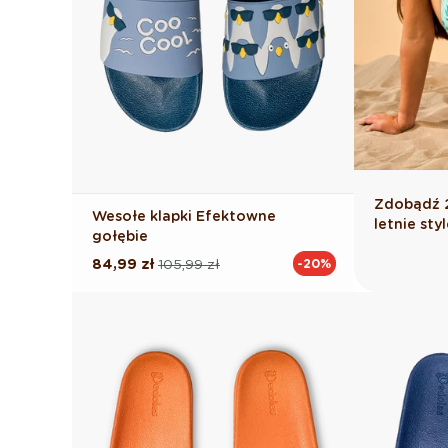
Zdobądź 2
Wesołe klapki Efektowne
letnie st
gołębie
84,99 zł
105,99 zł
-20%
Cena
Cena
regularna
promocyjna