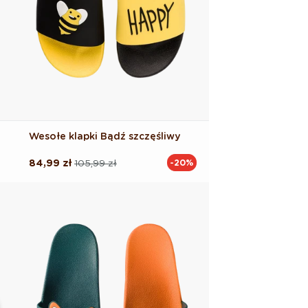
Wesołe klapki Bądź szczęśliwy
84,99 zł
105,99 zł
-20%
Cena
Cena
regularna
promocyjna