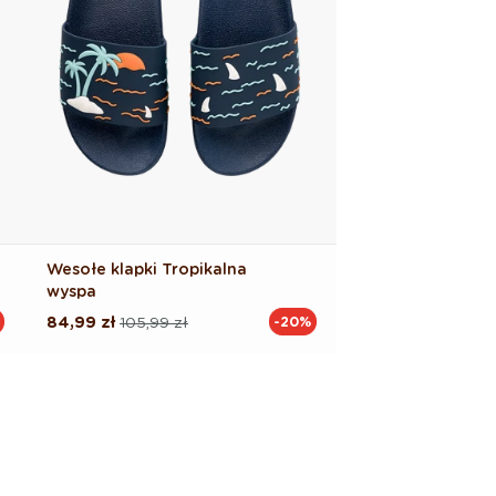
Wesołe klapki Tropikalna
wyspa
84,99 zł
105,99 zł
-20%
Cena
Cena
regularna
promocyjna