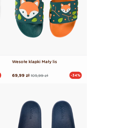
Wesołe klapki Mały lis
69,99 zł
105,99 zł
-34%
Cena
Cena
regularna
promocyjna