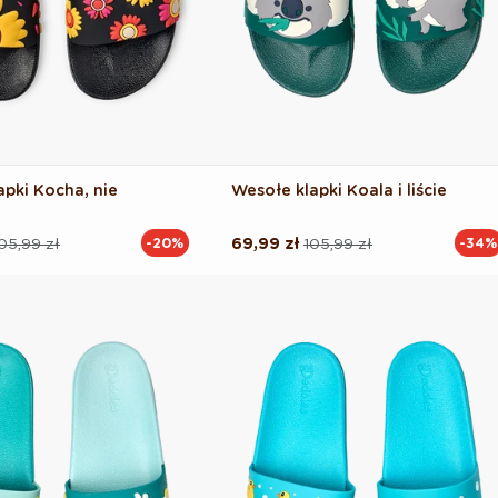
apki Kocha, nie
Wesołe klapki Koala i liście
05,99 zł
69,99 zł
105,99 zł
-20%
-34%
Cena
Cena
na
regularna
promocyjna