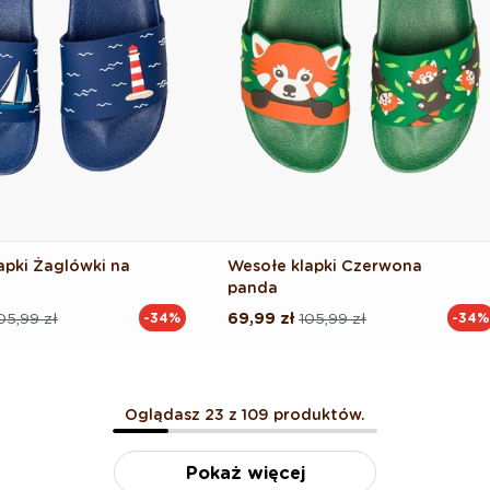
apki Żaglówki na
Wesołe klapki Czerwona
panda
05,99 zł
69,99 zł
105,99 zł
-34%
-34%
Cena
Cena
na
regularna
promocyjna
Oglądasz 23 z 109 produktów.
Pokaż więcej