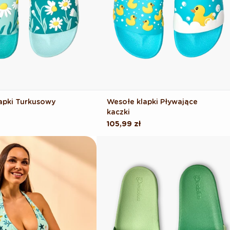
apki Turkusowy
Wesołe klapki Pływające
kaczki
Cena
105,99 zł
regularna