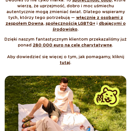
Dedoles to nie tylko marka. To
społeczność osób
, które
wierzą, że uprzejmość, dobro i moc uśmiechu
autentycznie mogą zmieniać świat. Dlatego wspieramy
tych, którzy tego potrzebują —
włącznie z osobami z
zespołem Downa
,
społecznością LGBTQ+
i
dbającymi o
środowisko
.
Dzięki naszym fantastycznym klientom przekazaliśmy już
ponad
280 000 euro na cele charytatywne
.
Aby dowiedzieć się więcej o tym, jak pomagamy, kliknij
tutaj
.