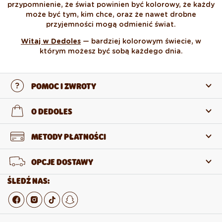
przypomnienie, że świat powinien być kolorowy, że każdy
może być tym, kim chce, oraz że nawet drobne
przyjemności mogą odmienić świat.
Witaj w Dedoles
— bardziej kolorowym świecie, w
którym możesz być sobą każdego dnia.
POMOC I ZWROTY
Skontaktuj się z nami
O DEDOLES
Często zadawane pytania
O nas
METODY PŁATNOŚCI
Zwroty i reklamacje
O produktach
OPCJE DOSTAWY
Odstąpienie od umowy
Sprzedaż hurtowa
ŚLEDŹ NAS: