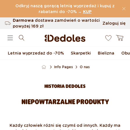
Przejdź do treści
Odkryj naszą gorącą letnią wyprzedaż i kupuj z
(32.815 Opinie)
rabatami do -70%
→
KUP
Darmowa
dostawa zamówień o wartości
Zaloguj się
powyżej
169 zł
0
Możliwość zwrotu w ciągu 100 dni
Koszyk
Oryginalne wzornictwo stworzone przez
nas
Letnia wyprzedaż do -70%
Skarpetki
Bielizna
Obu
Szybka wysyłka w ciągu <48 godzin
Info Pages
O nas
HISTORIA DEDOLES
NIEPOWTARZALNE PRODUKTY
Każdy człowiek różni się czymś od innych. Każdy ma