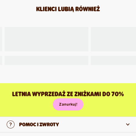
KLIENCI LUBIĄ RÓWNIEŻ
LETNIA WYPRZEDAŻ ZE ZNIŻKAMI DO 70%
Zanurkuj!
POMOC I ZWROTY