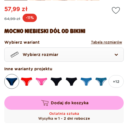
57,99 zł
Cena
Cena
-11%
64,99 zł
regularna
promocyjna
MOCNO NIEBIESKI DÓŁ OD BIKINI
Wybierz wariant
Tabela rozmiarów
Wybierz rozmiar
Inne warianty projektu
+12
Dodaj do koszyka
Ostatnia sztuka
Wysyłka w
1 - 2 dni robocze