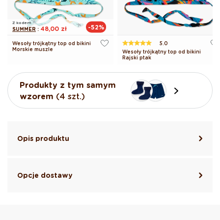
Z kodem
-52%
48,00 zł
SUMMER
:
Wesoły trójkątny top od bikini
5.0
Morskie muszle
Wesoły trójkątny top od bikini
Rajski ptak
Produkty z tym samym
wzorem
(4 szt.)
Opis produktu
Opcje dostawy