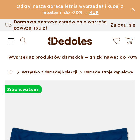
Przejdź do treści
Odkryj naszą gorącą letnią wyprzedaż i kupuj z
(32.819 Opinie)
rabatami do -70%
→
KUP
Darmowa
dostawa zamówień o wartości
Zaloguj się
powyżej
169 zł
0
Możliwość zwrotu w ciągu 100 dni
Koszyk
Oryginalne wzornictwo stworzone przez
nas
Wyprzedaż produktów damskich — zniżki nawet do 70%
Szybka wysyłka w ciągu <48 godzin
Wszystko z damskiej kolekcji
Damskie stroje kąpielowe
Pomiń, aby przejść do
informacji o produkcie
Zrównoważone