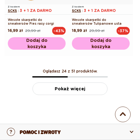
Z kodem
Z kodem
3 + 1 ZA DARMO
3 + 1 ZA DARMO
SCKS
:
SCKS
:
Wesołe skarpetki do
Wesołe skarpetki do
sneakersów Pies rasy corgi
sneakersów Tulipanowe usta
16,99 zł
29,99 zł
18,99 zł
29,99 zł
-43%
-37%
Cena
Cena
Cena
Cena
regularna
promocyjna
regularna
promocyjna
Dodaj do
Dodaj do
koszyka
koszyka
Oglądasz 24 z 51 produktów.
Pokaż więcej
POMOC I ZWROTY