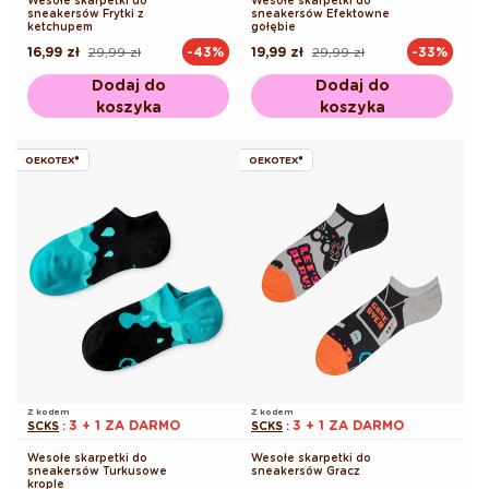
Wesołe skarpetki do
Wesołe skarpetki do
sneakersów Frytki z
sneakersów Efektowne
ketchupem
gołębie
16,99 zł
29,99 zł
19,99 zł
29,99 zł
-43%
-33%
Cena
Cena
Cena
Cena
regularna
promocyjna
regularna
promocyjna
Dodaj do
Dodaj do
koszyka
koszyka
OEKOTEX®
OEKOTEX®
Z kodem
Z kodem
3 + 1 ZA DARMO
3 + 1 ZA DARMO
SCKS
:
SCKS
:
Wesołe skarpetki do
Wesołe skarpetki do
sneakersów Turkusowe
sneakersów Gracz
krople