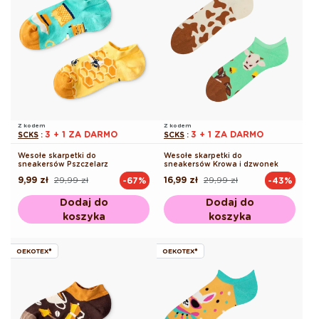
Z kodem
Z kodem
3 + 1 ZA DARMO
3 + 1 ZA DARMO
SCKS
:
SCKS
:
Wesołe skarpetki do
Wesołe skarpetki do
sneakersów Pszczelarz
sneakersów Krowa i dzwonek
9,99 zł
29,99 zł
16,99 zł
29,99 zł
-67%
-43%
Cena
Cena
Cena
Cena
regularna
promocyjna
regularna
promocyjna
Dodaj do
Dodaj do
koszyka
koszyka
OEKOTEX®
OEKOTEX®