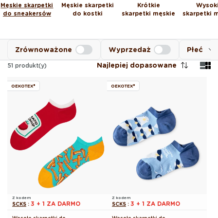
Męskie skarpetki
Męskie skarpetki
Krótkie
Wysok
do sneakersów
do kostki
skarpetki męskie
skarpetki 
Zrównoważone
Wyprzedaż
Płeć
Najlepiej dopasowane
51
produkt(y)
OEKOTEX®
OEKOTEX®
Z kodem
Z kodem
3 + 1 ZA DARMO
3 + 1 ZA DARMO
SCKS
:
SCKS
: