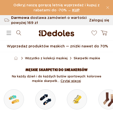
Przejdź do treści
Odkryj naszą gorącą letnią wyprzedaż i kupuj z
(32.819 Opinie)
rabatami do -70%
→
KUP
Darmowa
dostawa zamówień o wartości
Zaloguj się
powyżej
169 zł
0
Możliwość zwrotu w ciągu 100 dni
Koszyk
Oryginalne wzornictwo stworzone przez
nas
Wyprzedaż produktów męskich — zniżki nawet do 70%
Szybka wysyłka w ciągu <48 godzin
Wszystko z kolekcji męskiej
Skarpetki męskie
MĘSKIE SKARPETKI DO SNEAKERSÓW
Na każdy dzień i do każdych butów sportowych: kolorowe
męskie skarpetk...
Czytaj więcej