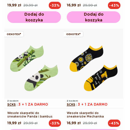
19,99 zł
29,99 zł
16,99 zł
29,99 zł
-33%
-43%
Cena
Cena
Cena
Cena
regularna
promocyjna
regularna
promocyjna
Dodaj do
Dodaj do
koszyka
koszyka
OEKOTEX®
OEKOTEX®
Z kodem
Z kodem
3 + 1 ZA DARMO
3 + 1 ZA DARMO
SCKS
:
SCKS
:
Wesołe skarpetki do
Wesołe skarpetki do
sneakersów Panda i bambus
sneakersów Mechanika
19,99 zł
29,99 zł
16,99 zł
29,99 zł
-33%
-43%
Cena
Cena
Cena
Cena
regularna
promocyjna
regularna
promocyjna