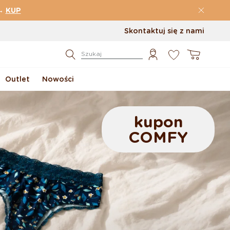
→
KUP
Skontaktuj się z nami
0
Koszyk
Szukaj
Outlet
Nowości
kupon
COMFY