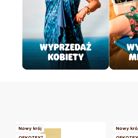
WYPRZEDAŻ
W
KOBIETY
M
Nowy krój
Nowy kró
OEKOTEX®
OEKOTEX