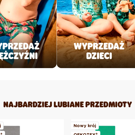
YPRZEDAŻ
WYPRZEDAŻ
ĘŻCZYŹNI
DZIECI
NAJBARDZIEJ LUBIANE PRZEDMIOTY
j
Nowy krój
®
OEKOTEX®