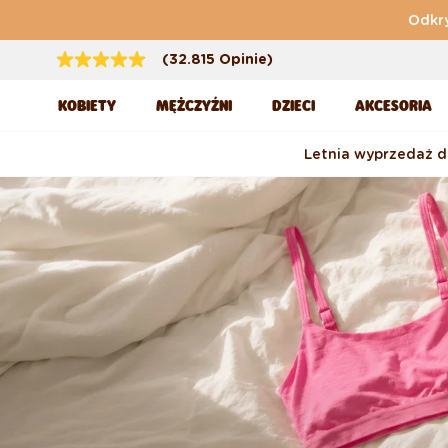
Przejdź do treści
Odkry
(32.815 Opinie)
KOBIETY
MĘŻCZYŹNI
DZIECI
AKCESORIA
Letnia wyprzedaż 