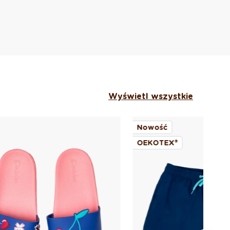
Wyświetl wszystkie
Nowość
No
OEKOTEX®
OE