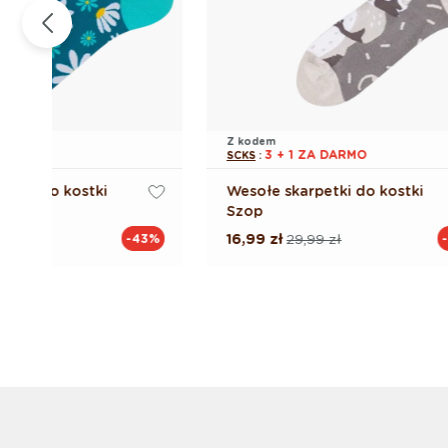
Z kodem
3 + 1 ZA DARMO
SCKS
:
Wesołe skarpetki do kostki
Wesołe 
Szop
stokrotk
16,99 zł
29,99 zł
84,99 z
%
-43%
Cena
Cena
Cena
Cena
regularna
promocyjna
regular
promoc