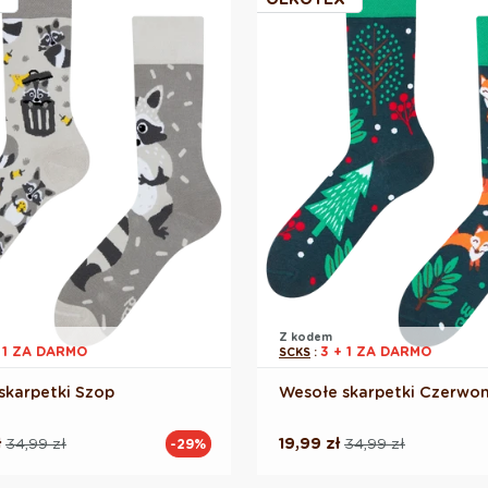
Z kodem
 1 ZA DARMO
3 + 1 ZA DARMO
SCKS
:
skarpetki Szop
Wesołe skarpetki Czerwony
ł
34,99 zł
19,99 zł
34,99 zł
-29%
Cena
Cena
na
yjna
regularna
promocyjna