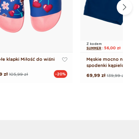
Z kodem
Z
-60%
56,00 zł
SUMMER
:
S
śni
Męskie mocno niebieskie
spodenki kąpielowe
-20%
69,99 zł
139,99 zł
8
Cena
Cena
regularna
promocyjna
r