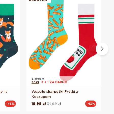
Z kodem
Z
3 + 1 ZA DARMO
SCKS
:
S
 lis
Wesołe skarpetki Frytki z
W
Keczupem
19,99 zł
34,99 zł
2
-43%
-43%
Cena
Cena
regularna
promocyjna
r