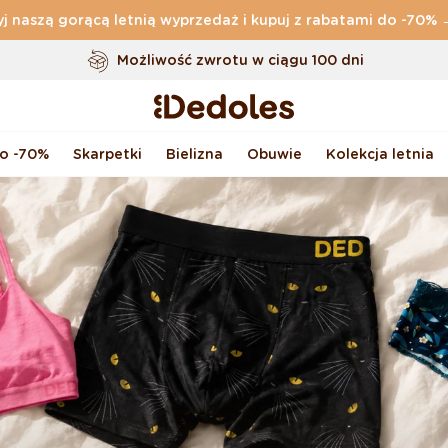
j naszą gorącą letnią wyprzedaż i kupuj z rabatami do -70%
Darmowa
dostawa zamówień o wartości powyżej
169 zł
Możliwość zwrotu w ciągu 100 dni
Oryginalne wzornictwo stworzone przez nas
Szybka wysyłka w ciągu <48 godzin
do -70%
Skarpetki
Bielizna
Obuwie
Kolekcja letnia