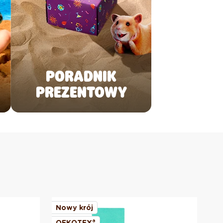
PORADNIK
PREZENTOWY
Nowy krój
No
OEKOTEX®
OE