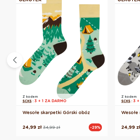
Z kodem
Z kodem
3 + 1 ZA DARMO
3 +
SCKS
:
SCKS
:
Wesołe skarpetki Górski obóz
Wesołe 
24,99 zł
34,99 zł
24,99 z
%
-29%
Cena
Cena
Cena
Cena
regularna
promocyjna
regular
promoc