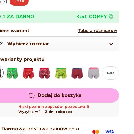
-29%
9 zł
gularna
omocyjna
Kod:
COMFY
+ 1 ZA DARMO
erz wariant
Tabela rozmiarów
Wybierz rozmiar
 warianty projektu
+43
Dodaj do koszyka
L
Niski poziom zapasów: pozostało 6
Wysyłka w
1 - 2 dni robocze
XL
Darmowa
dostawa zamówień o
XL