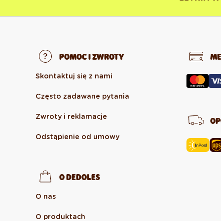
POMOC I ZWROTY
ME
Skontaktuj się z nami
Często zadawane pytania
Zwroty i reklamacje
OP
Odstąpienie od umowy
O DEDOLES
O nas
O produktach