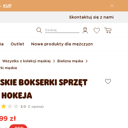
→
KUP
Skontaktuj się z nami
0
Koszyk
Szukaj
ia
Outlet
Nowe produkty dla mężczyzn
Wszystko z kolekcji męskiej
Bielizna męska
rki męskie
SKIE BOKSERKI SPRZĘT
 HOKEJA
3.0
(1 opinia)
99 zł
na
na