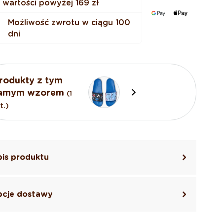
wartości powyżej
169 zł
Możliwość zwrotu w ciągu 100
dni
rodukty z tym
amym wzorem
(1
t.)
is produktu
cje dostawy