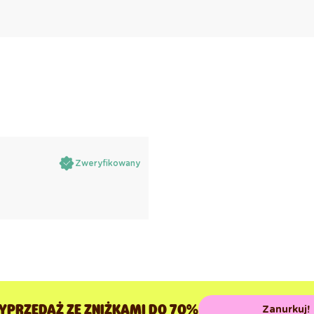
Zweryfikowany
YPRZEDAŻ ZE ZNIŻKAMI DO 70%
Zanurkuj!