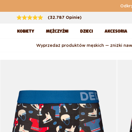
Przejdź do treści
Odkry
(32.787 Opinie)
KOBIETY
MĘŻCZYŹNI
DZIECI
AKCESORIA
Wyprzedaż produktów męskich — zniżki na
Pomiń, aby przejść do
informacji o produkcie