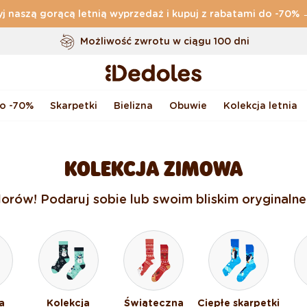
j naszą gorącą letnią wyprzedaż i kupuj z rabatami do -70%
Darmowa
dostawa zamówień o wartości powyżej
169 zł
Możliwość zwrotu w ciągu 100 dni
Oryginalne wzornictwo stworzone przez nas
Szybka wysyłka w ciągu <48 godzin
do -70%
Skarpetki
Bielizna
Obuwie
Kolekcja letnia
KOLEKCJA ZIMOWA
rów! Podaruj sobie lub swoim bliskim oryginalne
a
Kolekcja
Świąteczna
Ciepłe skarpetki