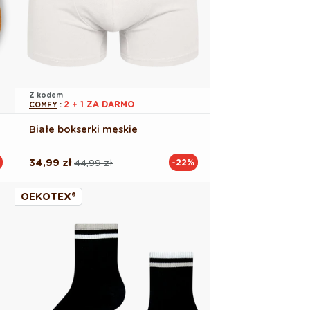
Z kodem
2 + 1 ZA DARMO
COMFY
:
Białe bokserki męskie
34,99 zł
44,99 zł
-22%
Cena
Cena
regularna
promocyjna
OEKOTEX®