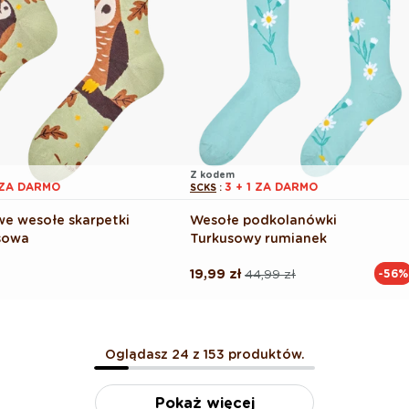
Z kodem
1 ZA DARMO
3 + 1 ZA DARMO
SCKS
:
e wesołe skarpetki
Wesołe podkolanówki
sowa
Turkusowy rumianek
19,99 zł
44,99 zł
-56%
Cena
Cena
regularna
promocyjna
Oglądasz 24 z 153 produktów.
Pokaż więcej