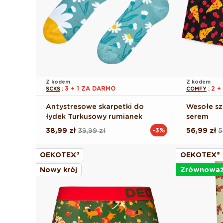
Z kodem
Z kodem
3 + 1 ZA DARMO
2 +
SCKS
:
COMFY
:
Antystresowe skarpetki do
Wesołe sz
łydek Turkusowy rumianek
serem
38,99 zł
39,99 zł
56,99 zł
5
-3%
Cena
Cena
Cena
Cena
regularna
promocyjna
regularna
promocyj
OEKOTEX®
OEKOTEX®
Nowy krój
Zrównowa