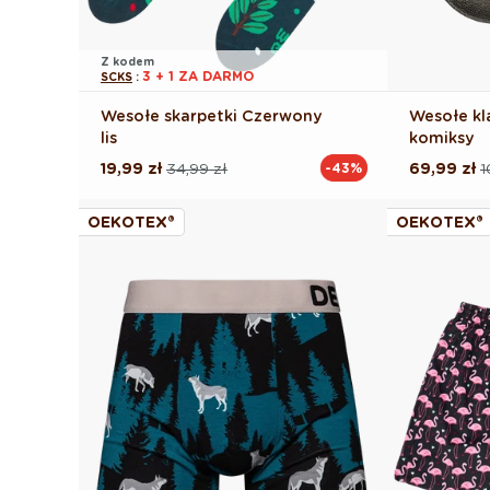
Z kodem
3 + 1 ZA DARMO
SCKS
:
Wesołe skarpetki Czerwony
Wesołe kl
lis
komiksy
19,99 zł
34,99 zł
69,99 zł
1
-43%
Cena
Cena
Cena
Cena
regularna
promocyjna
regularna
promocyj
OEKOTEX®
OEKOTEX®