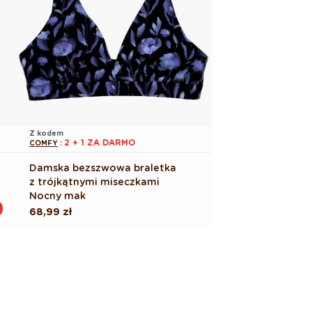
Z kodem
2 + 1 ZA DARMO
COMFY
:
Damska bezszwowa braletka
z trójkątnymi miseczkami
Nocny mak
Cena
68,99 zł
regularna