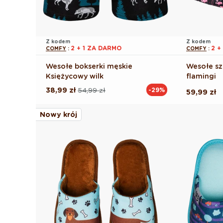
Z kodem
Z kodem
2 + 1 ZA DARMO
2 +
COMFY
:
COMFY
:
Wesołe bokserki męskie
Wesołe sz
Księżycowy wilk
flamingi
38,99 zł
54,99 zł
-29%
Cena
Cena
Cena
59,99 zł
regularna
promocyjna
regularna
Nowy krój