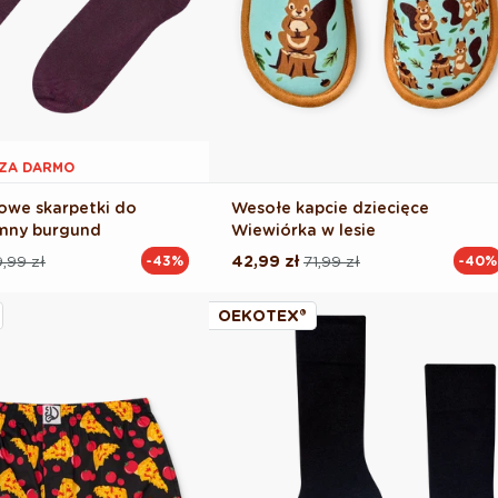
 ZA DARMO
owe skarpetki do
Wesołe kapcie dziecięce
emny burgund
Wiewiórka w lesie
,99 zł
42,99 zł
71,99 zł
-43%
-40%
Cena
Cena
na
regularna
promocyjna
OEKOTEX®