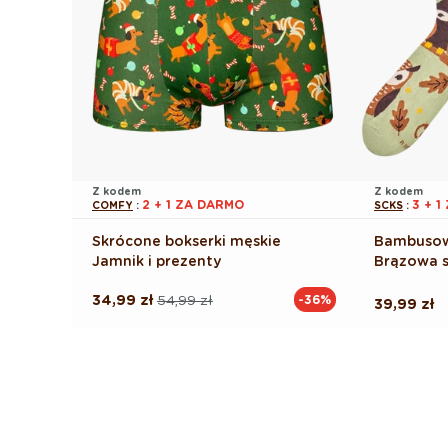
Z kodem
Z kodem
2 + 1 ZA DARMO
3 + 
COMFY
:
SCKS
:
Skrócone bokserki męskie
Bambusow
Jamnik i prezenty
Brązowa 
34,99 zł
54,99 zł
-36%
Cena
Cena
Cena
39,99 zł
regularna
promocyjna
regularna