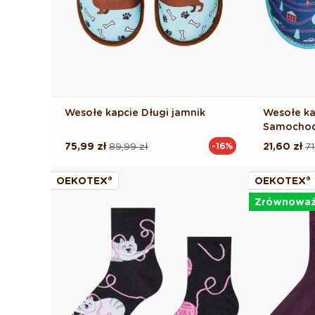
Wesołe kapcie Długi jamnik
Wesołe ka
Samocho
75,99 zł
89,99 zł
21,60 zł
71
-16%
Cena
Cena
Cena
Cena
regularna
promocyjna
regularna
promocyj
OEKOTEX®
OEKOTEX®
Zrównowa