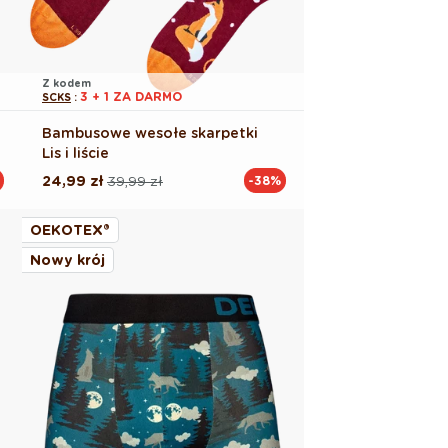
Z kodem
3 + 1 ZA DARMO
SCKS
:
Bambusowe wesołe skarpetki
Lis i liście
24,99 zł
39,99 zł
-38%
Cena
Cena
regularna
promocyjna
OEKOTEX®
Nowy krój