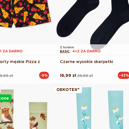
Z kodem
 1 ZA DARMO
4+2 ZA DARMO
BASIC
:
orty męskie Pizza z
Czarne wysokie skarpetki
9,99 zł
16,99 zł
29,99 zł
-5%
-43%
Cena
Cena
na
regularna
promocyjna
OEKOTEX®
żone