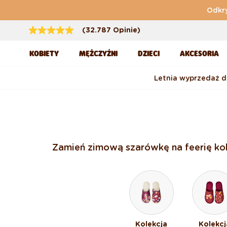
Przejdź do treści
Odkry
(32.787 Opinie)
KOBIETY
MĘŻCZYŹNI
DZIECI
AKCESORIA
Letnia wyprzedaż 
Zamień zimową szarówkę na feerię kolo
Kolekcja
Kolekcj