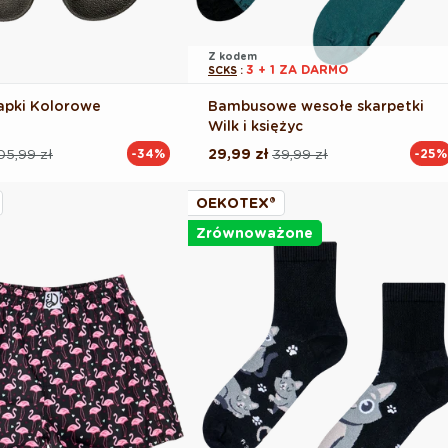
Z kodem
3 + 1 ZA DARMO
SCKS
:
apki Kolorowe
Bambusowe wesołe skarpetki
Wilk i księżyc
05,99 zł
29,99 zł
39,99 zł
-34%
-25%
Cena
Cena
na
regularna
promocyjna
OEKOTEX®
Zrównoważone