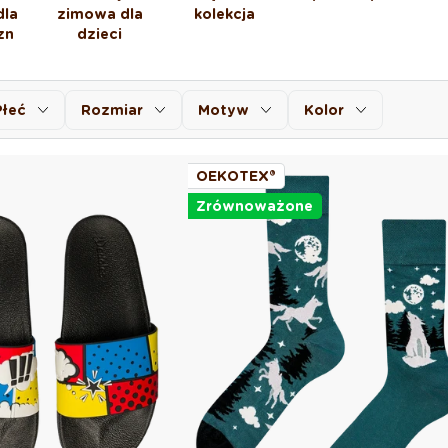
dla
zimowa dla
kolekcja
zn
dzieci
Płeć
Rozmiar
Motyw
Kolor
OEKOTEX®
Zrównoważone