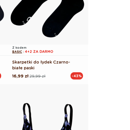
Z kodem
4+2 ZA DARMO
BASIC
:
Skarpetki do łydek Czarno-
białe paski
16,99 zł
29,99 zł
-43%
Cena
Cena
regularna
promocyjna