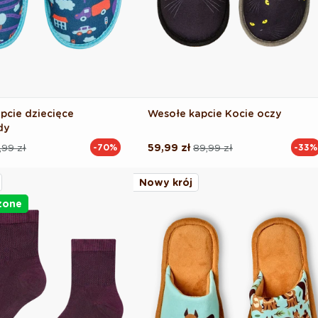
pcie dziecięce
Wesołe kapcie Kocie oczy
dy
,99 zł
59,99 zł
89,99 zł
-70%
-33%
Cena
Cena
na
regularna
promocyjna
Nowy krój
żone