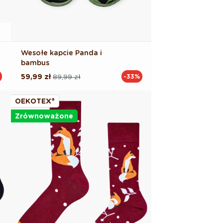
Wesołe kapcie Panda i
bambus
59,99 zł
89,99 zł
-33%
Cena
Cena
regularna
promocyjna
OEKOTEX®
Zrównoważone