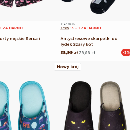
Z kodem
 1 ZA DARMO
3 + 1 ZA DARMO
SCKS
:
orty męskie Serca i
Antystresowe skarpetki do
łydek Szary kot
38,99 zł
39,99 zł
-3%
Cena
Cena
regularna
promocyjna
Nowy krój