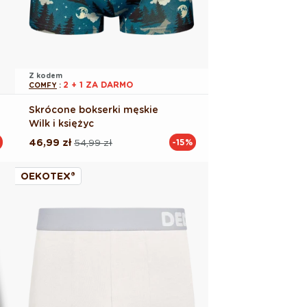
Z kodem
2 + 1 ZA DARMO
COMFY
:
Skrócone bokserki męskie
Wilk i księżyc
46,99 zł
54,99 zł
-15%
Cena
Cena
regularna
promocyjna
OEKOTEX®