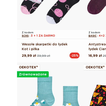
Z kodem
Z kodem
3 + 1 ZA DARMO
4+2
SCKS
:
BASIC
:
Wesołe skarpetki do łydek
Antystres
Kot i piłka
łydek Ci
29,99 zł
39,99 zł
16,99 zł
29
-25%
Cena
Cena
Cena
Cena
regularna
promocyjna
regularna
promocyj
OEKOTEX®
OEKOTEX®
Zrównoważone