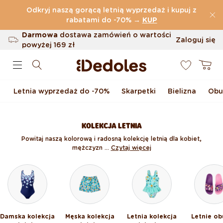
Przejdź do treści
Odkryj naszą gorącą letnią wyprzedaż i kupuj z
(32.787 Opinie)
rabatami do -70%
→
KUP
Darmowa
dostawa zamówień o wartości
Zaloguj się
powyżej
169 zł
0
Możliwość zwrotu w ciągu 100 dni
Koszyk
Oryginalne wzornictwo stworzone przez
nas
Letnia wyprzedaż do -70%
Skarpetki
Bielizna
Obu
Szybka wysyłka w ciągu <48 godzin
KOLEKCJA LETNIA
Powitaj naszą kolorową i radosną kolekcję letnią dla kobiet,
mężczyzn ...
Czytaj więcej
Damska kolekcja
Męska kolekcja
Letnia kolekcja
Letnie ob