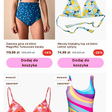
Damska góra od bikini
Wesoły trójkątny top od bikini
MagicMix Turkusowe kwiaty
Letnie cytryny
119,99 zł
139,99 zł
74,99 zł
99,99 zł
-14%
-25%
Cena
Cena
Cena
Cena
regularna
promocyjna
regularna
promocyjna
Dodaj do
Dodaj do
koszyka
koszyka
Nowość
Nowość
OEKOTEX®
OEKOTEX®