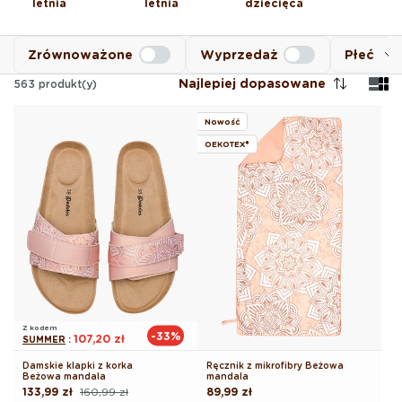
letnia
letnia
dziecięca
Zrównoważone
Wyprzedaż
Płeć
Najlepiej dopasowane
563
produkt(y)
Nowość
OEKOTEX®
Z kodem
-33%
107,20 zł
SUMMER
:
Damskie klapki z korka
Ręcznik z mikrofibry Beżowa
Beżowa mandala
mandala
133,99 zł
160,99 zł
Cena
89,99 zł
Cena
Cena