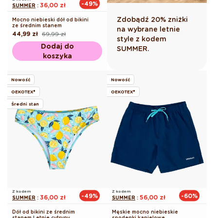
-49%
36,00 zł
SUMMER
:
Zdobądź 20% zniżki
Mocno niebieski dół od bikini
ze średnim stanem
na wybrane letnie
44,99 zł
69,99 zł
Cena
Cena
style z kodem
regularna
promocyjna
Dodaj do
SUMMER.
koszyka
Nowość
Nowość
OEKOTEX®
OEKOTEX®
Średni stan
Z kodem
Z kodem
-49%
-60%
36,00 zł
56,00 zł
SUMMER
:
SUMMER
:
Dół od bikini ze średnim
Męskie mocno niebieskie
stanem Letnie cytryny
spodenki kąpielowe