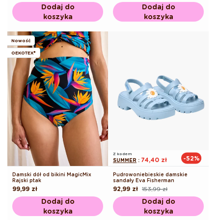
regularna
regularna
promocyjna
Dodaj do
Dodaj do
koszyka
koszyka
Nowość
OEKOTEX®
Z kodem
-52%
74,40 zł
SUMMER
:
Damski dół od bikini MagicMix
Pudrowoniebieskie damskie
Rajski ptak
sandały Eva Fisherman
Cena
99,99 zł
92,99 zł
153,99 zł
Cena
Cena
regularna
regularna
promocyjna
Dodaj do
Dodaj do
koszyka
koszyka