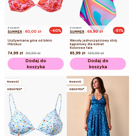
Z kodem
Z kodem
-40%
-51%
60,00 zł
68,80 zł
SUMMER
:
SUMMER
:
Usztywniana góra od bikini
Wesoły jednoczęściowy strój
Hibiskus
kąpielowy dla kobiet
Kolorowe fale
74,99 zł
99,99 zł
85,99 zł
139,99 zł
Cena
Cena
Cena
Cena
regularna
promocyjna
regularna
promocyjna
Dodaj do
Dodaj do
koszyka
koszyka
Nowość
Nowość
OEKOTEX®
OEKOTEX®