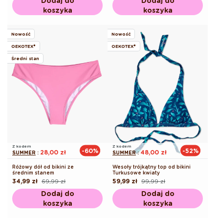
Dodaj do
Dodaj do
koszyka
koszyka
Nowość
Nowość
OEKOTEX®
OEKOTEX®
Średni stan
Z kodem
Z kodem
-60%
-52%
28,00 zł
48,00 zł
SUMMER
:
SUMMER
:
Różowy dół od bikini ze
Wesoły trójkątny top od bikini
średnim stanem
Turkusowe kwiaty
34,99 zł
69,99 zł
59,99 zł
99,99 zł
Cena
Cena
Cena
Cena
regularna
promocyjna
regularna
promocyjna
Dodaj do
Dodaj do
koszyka
koszyka