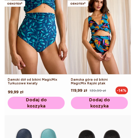
OEKOTEX®
OEKOTEX®
Damski dół od bikini MagicMix
Damska góra od bikini
Turkusowe kwiaty
MagicMix Rajski ptak
119,99 zł
139,99 zł
-14%
Cena
Cena
Cena
99,99 zł
regularna
promocyjna
regularna
Dodaj do
Dodaj do
koszyka
koszyka