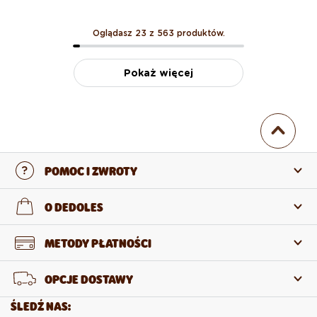
Oglądasz 23 z 563 produktów.
Pokaż więcej
POMOC I ZWROTY
Skontaktuj się z nami
O DEDOLES
Często zadawane pytania
O nas
METODY PŁATNOŚCI
Zwroty i reklamacje
O produktach
OPCJE DOSTAWY
Odstąpienie od umowy
Sprzedaż hurtowa
ŚLEDŹ NAS: