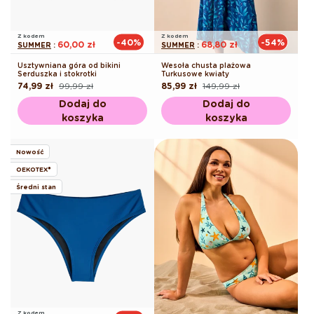
Z kodem
Z kodem
-40%
-54%
60,00 zł
68,80 zł
SUMMER
:
SUMMER
:
Usztywniana góra od bikini
Wesoła chusta plażowa
Serduszka i stokrotki
Turkusowe kwiaty
74,99 zł
99,99 zł
85,99 zł
149,99 zł
Cena
Cena
Cena
Cena
regularna
promocyjna
regularna
promocyjna
Dodaj do
Dodaj do
koszyka
koszyka
Nowość
OEKOTEX®
Średni stan
Z kodem