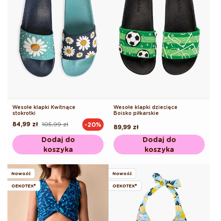
Wesołe klapki Kwitnące
Wesołe klapki dziecięce
stokrotki
Boisko piłkarskie
84,99 zł
105,99 zł
-20%
Cena
Cena
Cena
89,99 zł
regularna
promocyjna
regularna
Dodaj do
Dodaj do
koszyka
koszyka
Nowość
Nowość
OEKOTEX®
OEKOTEX®