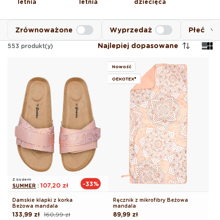
letnia
letnia
dziecięca
Zrównoważone
Wyprzedaż
Płeć
Najlepiej dopasowane
553
produkt(y)
Nowość
OEKOTEX®
Z kodem
-33%
107,20 zł
SUMMER
:
Damskie klapki z korka
Ręcznik z mikrofibry Beżowa
Beżowa mandala
mandala
133,99 zł
160,99 zł
Cena
89,99 zł
Cena
Cena