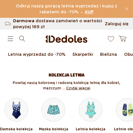
Przejdź do treści
Odkryj naszą gorącą letnią wyprzedaż i kupuj z
(32.819 Opinie)
rabatami do -70%
→
KUP
Darmowa
dostawa zamówień o wartości
Zaloguj się
powyżej
169 zł
0
Możliwość zwrotu w ciągu 100 dni
Koszyk
Oryginalne wzornictwo stworzone przez
nas
Letnia wyprzedaż do -70%
Skarpetki
Bielizna
Obu
Szybka wysyłka w ciągu <48 godzin
KOLEKCJA LETNIA
Powitaj naszą kolorową i radosną kolekcję letnią dla kobiet,
mężczyzn ...
Czytaj więcej
Damska kolekcja
Męska kolekcja
Letnia kolekcja
Letnie ob