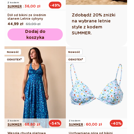
Z kodem
-49%
36,00 zł
SUMMER
:
Zdobądź 20% zniżki
Dół od bikini ze średnim
stanem Letnie cytryny
na wybrane letnie
44,99 zł
69,99 zł
Cena
Cena
style z kodem
regularna
promocyjna
Dodaj do
SUMMER.
koszyka
Nowość
Nowość
OEKOTEX®
OEKOTEX®
Z kodem
Z kodem
-54%
-40%
68,80 zł
60,00 zł
SUMMER
:
SUMMER
:
Wesoła chusta plażowa
Usztywniana góra od bikini