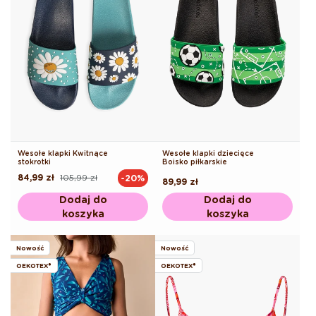
Wesołe klapki Kwitnące
Wesołe klapki dziecięce
stokrotki
Boisko piłkarskie
84,99 zł
105,99 zł
-20%
Cena
Cena
Cena
89,99 zł
regularna
promocyjna
regularna
Dodaj do
Dodaj do
koszyka
koszyka
Nowość
Nowość
OEKOTEX®
OEKOTEX®