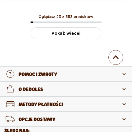
Oglądasz 23 z 553 produktów.
Pokaż więcej
POMOC I ZWROTY
Skontaktuj się z nami
O DEDOLES
Często zadawane pytania
O nas
METODY PŁATNOŚCI
Zwroty i reklamacje
O produktach
OPCJE DOSTAWY
Odstąpienie od umowy
Sprzedaż hurtowa
ŚLEDŹ NAS: