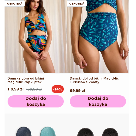
OEKOTEX®
OEKOTEX®
Damska góra od bikini
Damski dół od bikini MagicMix
MagicMix Rajski ptak
Turkusowe kwiaty
119,99 zł
139,99 zł
-14%
Cena
Cena
Cena
99,99 zł
regularna
promocyjna
regularna
Dodaj do
Dodaj do
koszyka
koszyka