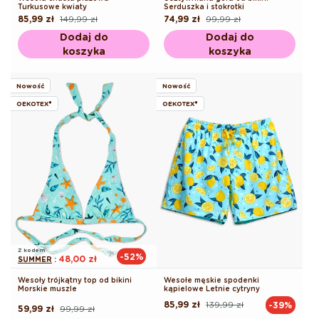
Turkusowe kwiaty
Serduszka i stokrotki
85,99 zł
149,99 zł
74,99 zł
99,99 zł
Cena
Cena
Cena
Cena
regularna
promocyjna
regularna
promocyjna
Dodaj do
Dodaj do
koszyka
koszyka
Nowość
Nowość
OEKOTEX®
OEKOTEX®
Z kodem
-52%
48,00 zł
SUMMER
:
Wesoły trójkątny top od bikini
Wesołe męskie spodenki
Morskie muszle
kąpielowe Letnie cytryny
85,99 zł
139,99 zł
-39%
Cena
Cena
59,99 zł
99,99 zł
Cena
Cena
regularna
promocyjna