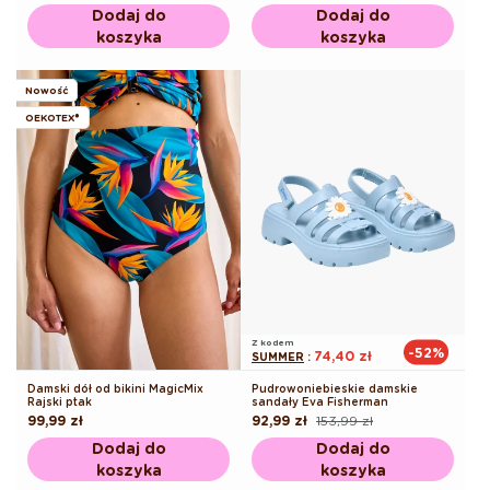
regularna
regularna
promocyjna
Dodaj do
Dodaj do
koszyka
koszyka
Nowość
OEKOTEX®
Z kodem
-52%
74,40 zł
SUMMER
:
Damski dół od bikini MagicMix
Pudrowoniebieskie damskie
Rajski ptak
sandały Eva Fisherman
Cena
99,99 zł
92,99 zł
153,99 zł
Cena
Cena
regularna
regularna
promocyjna
Dodaj do
Dodaj do
koszyka
koszyka