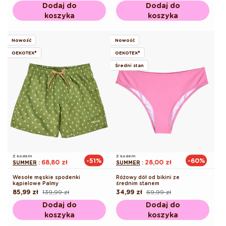
regularna
promocyjna
Dodaj do
Dodaj do
koszyka
koszyka
Nowość
Nowość
OEKOTEX®
OEKOTEX®
Średni stan
Z kodem
Z kodem
-51%
-60%
68,80 zł
28,00 zł
SUMMER
:
SUMMER
:
Wesołe męskie spodenki
Różowy dół od bikini ze
kąpielowe Palmy
średnim stanem
85,99 zł
139,99 zł
34,99 zł
69,99 zł
Cena
Cena
Cena
Cena
regularna
promocyjna
regularna
promocyjna
Dodaj do
Dodaj do
koszyka
koszyka