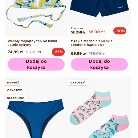
Z kodem
-60%
56,00 zł
SUMMER
:
Wesoły trójkątny top od bikini
Męskie mocno niebieskie
Letnie cytryny
spodenki kąpielowe
74,99 zł
99,99 zł
-25%
Cena
Cena
69,99 zł
139,99 zł
Cena
Cena
regularna
promocyjna
regularna
promocyjna
Dodaj do
Dodaj do
koszyka
koszyka
Nowość
OEKOTEX®
OEKOTEX®
Średni stan