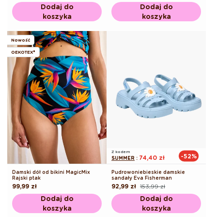
regularna
regularna
promocyjna
Dodaj do
Dodaj do
koszyka
koszyka
Nowość
OEKOTEX®
Z kodem
-52%
74,40 zł
SUMMER
:
Damski dół od bikini MagicMix
Pudrowoniebieskie damskie
Rajski ptak
sandały Eva Fisherman
Cena
99,99 zł
92,99 zł
153,99 zł
Cena
Cena
regularna
regularna
promocyjna
Dodaj do
Dodaj do
koszyka
koszyka