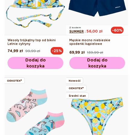
Z kodem
-60%
56,00 zł
SUMMER
:
Wesoły trójkątny top od bikini
Męskie mocno niebieskie
Letnie cytryny
spodenki kąpielowe
74,99 zł
99,99 zł
-25%
Cena
Cena
69,99 zł
139,99 zł
Cena
Cena
regularna
promocyjna
regularna
promocyjna
Dodaj do
Dodaj do
koszyka
koszyka
OEKOTEX®
Nowość
OEKOTEX®
Średni stan