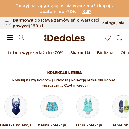
Przejdź do treści
Odkryj naszą gorącą letnią wyprzedaż i kupuj z
(32.819 Opinie)
rabatami do -70%
→
KUP
Darmowa
dostawa zamówień o wartości
Zaloguj się
powyżej
169 zł
0
Możliwość zwrotu w ciągu 100 dni
Koszyk
Oryginalne wzornictwo stworzone przez
nas
Letnia wyprzedaż do -70%
Skarpetki
Bielizna
Obu
Szybka wysyłka w ciągu <48 godzin
KOLEKCJA LETNIA
Powitaj naszą kolorową i radosną kolekcję letnią dla kobiet,
mężczyzn ...
Czytaj więcej
Damska kolekcja
Męska kolekcja
Letnia kolekcja
Letnie ob