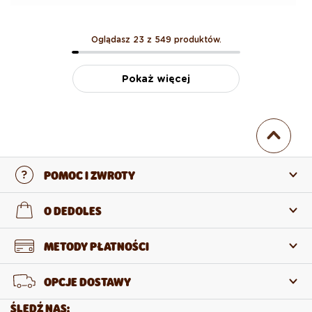
Oglądasz 23 z 549 produktów.
Pokaż więcej
POMOC I ZWROTY
Skontaktuj się z nami
O DEDOLES
Często zadawane pytania
O nas
METODY PŁATNOŚCI
Zwroty i reklamacje
O produktach
OPCJE DOSTAWY
Odstąpienie od umowy
Sprzedaż hurtowa
ŚLEDŹ NAS: