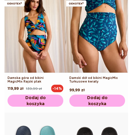
OEKOTEX®
OEKOTEX®
Damska góra od bikini
Damski dół od bikini MagicMix
MagicMix Rajski ptak
Turkusowe kwiaty
119,99 zł
139,99 zł
-14%
Cena
Cena
Cena
99,99 zł
regularna
promocyjna
regularna
Dodaj do
Dodaj do
koszyka
koszyka