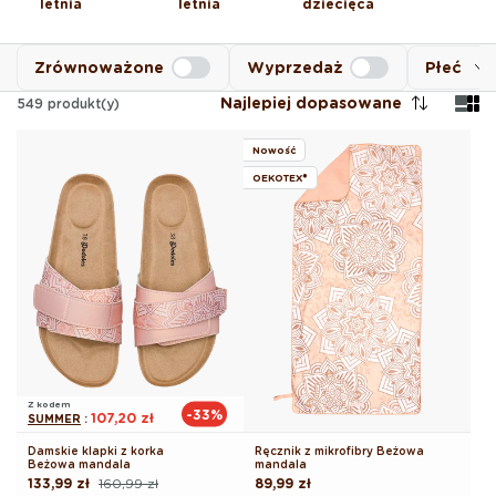
letnia
letnia
dziecięca
Zrównoważone
Wyprzedaż
Płeć
Najlepiej dopasowane
549
produkt(y)
Nowość
OEKOTEX®
Z kodem
-33%
107,20 zł
SUMMER
:
Damskie klapki z korka
Ręcznik z mikrofibry Beżowa
Beżowa mandala
mandala
133,99 zł
160,99 zł
Cena
89,99 zł
Cena
Cena