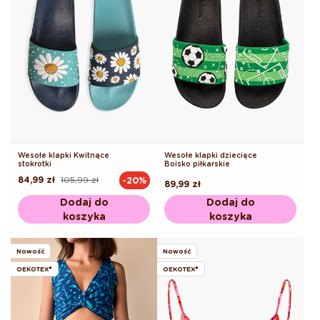
Wesołe klapki Kwitnące
Wesołe klapki dziecięce
stokrotki
Boisko piłkarskie
84,99 zł
105,99 zł
-20%
Cena
Cena
Cena
89,99 zł
regularna
promocyjna
regularna
Dodaj do
Dodaj do
koszyka
koszyka
Nowość
Nowość
OEKOTEX®
OEKOTEX®