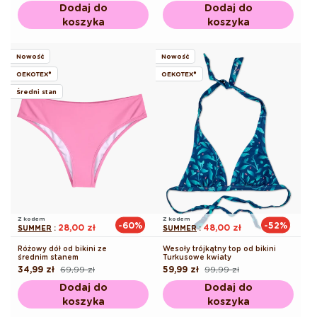
regularna
promocyjna
Dodaj do
Dodaj do
koszyka
koszyka
Nowość
Nowość
OEKOTEX®
OEKOTEX®
Średni stan
Z kodem
Z kodem
-60%
-52%
28,00 zł
48,00 zł
SUMMER
:
SUMMER
:
Różowy dół od bikini ze
Wesoły trójkątny top od bikini
średnim stanem
Turkusowe kwiaty
34,99 zł
69,99 zł
59,99 zł
99,99 zł
Cena
Cena
Cena
Cena
regularna
promocyjna
regularna
promocyjna
Dodaj do
Dodaj do
koszyka
koszyka