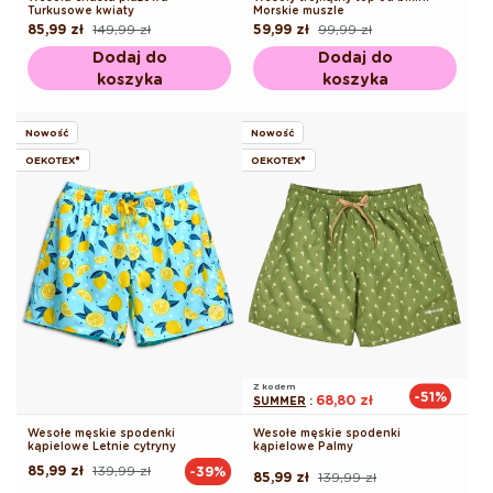
Turkusowe kwiaty
Morskie muszle
85,99 zł
149,99 zł
59,99 zł
99,99 zł
Cena
Cena
Cena
Cena
regularna
promocyjna
regularna
promocyjna
Dodaj do
Dodaj do
koszyka
koszyka
Nowość
Nowość
OEKOTEX®
OEKOTEX®
Z kodem
-51%
68,80 zł
SUMMER
:
Wesołe męskie spodenki
Wesołe męskie spodenki
kąpielowe Letnie cytryny
kąpielowe Palmy
85,99 zł
139,99 zł
-39%
Cena
Cena
85,99 zł
139,99 zł
Cena
Cena
regularna
promocyjna