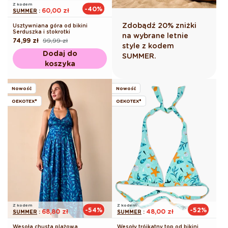
Z kodem
-40%
60,00 zł
SUMMER
:
Zdobądź 20% zniżki
Usztywniana góra od bikini
Serduszka i stokrotki
na wybrane letnie
74,99 zł
99,99 zł
Cena
Cena
style z kodem
regularna
promocyjna
Dodaj do
SUMMER.
koszyka
Nowość
Nowość
OEKOTEX®
OEKOTEX®
Z kodem
Z kodem
-54%
-52%
68,80 zł
48,00 zł
SUMMER
:
SUMMER
:
Wesoła chusta plażowa
Wesoły trójkątny top od bikini