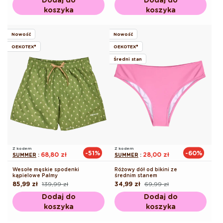
koszyka
koszyka
Nowość
Nowość
OEKOTEX®
OEKOTEX®
Średni stan
Z kodem
Z kodem
-51%
-60%
68,80 zł
28,00 zł
SUMMER
:
SUMMER
:
Wesołe męskie spodenki
Różowy dół od bikini ze
kąpielowe Palmy
średnim stanem
85,99 zł
139,99 zł
34,99 zł
69,99 zł
Cena
Cena
Cena
Cena
regularna
promocyjna
regularna
promocyjna
Dodaj do
Dodaj do
koszyka
koszyka