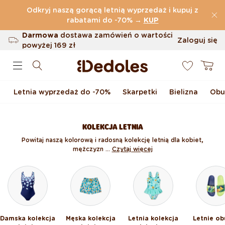
Przejdź do treści
Odkryj naszą gorącą letnią wyprzedaż i kupuj z
(32.819 Opinie)
rabatami do -70%
→
KUP
Darmowa
dostawa zamówień o wartości
Zaloguj się
powyżej
169 zł
0
Możliwość zwrotu w ciągu 100 dni
Koszyk
Oryginalne wzornictwo stworzone przez
nas
Letnia wyprzedaż do -70%
Skarpetki
Bielizna
Obu
Szybka wysyłka w ciągu <48 godzin
KOLEKCJA LETNIA
Powitaj naszą kolorową i radosną kolekcję letnią dla kobiet,
mężczyzn ...
Czytaj więcej
Damska kolekcja
Męska kolekcja
Letnia kolekcja
Letnie ob