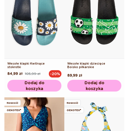
Wesołe klapki Kwitnące
Wesołe klapki dziecięce
stokrotki
Boisko piłkarskie
84,99 zł
105,99 zł
-20%
Cena
Cena
Cena
89,99 zł
regularna
promocyjna
regularna
Dodaj do
Dodaj do
koszyka
koszyka
Nowość
Nowość
OEKOTEX®
OEKOTEX®