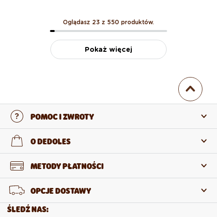
Oglądasz 23 z 550 produktów.
Pokaż więcej
POMOC I ZWROTY
Skontaktuj się z nami
O DEDOLES
Często zadawane pytania
O nas
METODY PŁATNOŚCI
Zwroty i reklamacje
O produktach
OPCJE DOSTAWY
Odstąpienie od umowy
Sprzedaż hurtowa
ŚLEDŹ NAS: