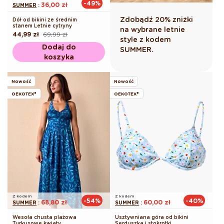
-49%
36,00 zł
SUMMER
:
Zdobądź 20% zniżki
Dół od bikini ze średnim
stanem Letnie cytryny
na wybrane letnie
44,99 zł
69,99 zł
Cena
Cena
style z kodem
regularna
promocyjna
Dodaj do
SUMMER.
koszyka
Nowość
Nowość
OEKOTEX®
OEKOTEX®
Z kodem
Z kodem
-54%
-40%
68,80 zł
60,00 zł
SUMMER
:
SUMMER
:
Wesoła chusta plażowa
Usztywniana góra od bikini
Turkusowe kwiaty
Serduszka i stokrotki