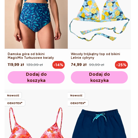
Damska góra od bikini
Wesoły trójkątny top od bikini
MagicMix Turkusowe kwiaty
Letnie cytryny
119,99 zł
139,99 zł
74,99 zł
99,99 zł
-14%
-25%
Cena
Cena
Cena
Cena
regularna
promocyjna
regularna
promocyjna
Dodaj do
Dodaj do
koszyka
koszyka
Nowość
Nowość
OEKOTEX®
OEKOTEX®