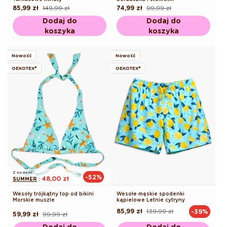
85,99 zł
149,99 zł
74,99 zł
99,99 zł
Cena
Cena
Cena
Cena
regularna
promocyjna
regularna
promocyjna
Dodaj do
Dodaj do
koszyka
koszyka
Nowość
Nowość
OEKOTEX®
OEKOTEX®
Z kodem
-52%
48,00 zł
SUMMER
:
Wesoły trójkątny top od bikini
Wesołe męskie spodenki
Morskie muszle
kąpielowe Letnie cytryny
85,99 zł
139,99 zł
-39%
Cena
Cena
59,99 zł
99,99 zł
Cena
Cena
regularna
promocyjna
regularna
promocyjna
Dodaj do
Dodaj do