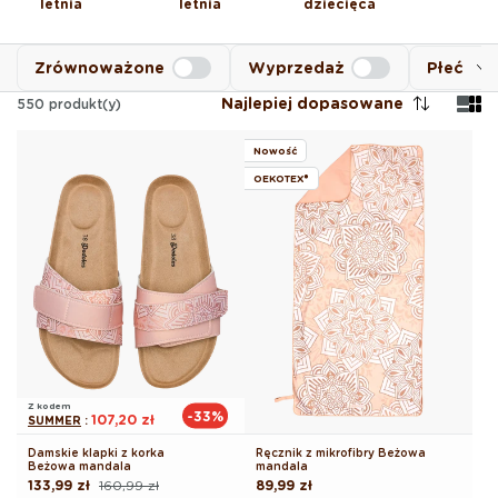
letnia
letnia
dziecięca
Zrównoważone
Wyprzedaż
Płeć
Najlepiej dopasowane
550
produkt(y)
Nowość
OEKOTEX®
Z kodem
-33%
107,20 zł
SUMMER
:
Damskie klapki z korka
Ręcznik z mikrofibry Beżowa
Beżowa mandala
mandala
133,99 zł
160,99 zł
Cena
89,99 zł
Cena
Cena