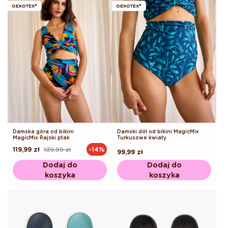
OEKOTEX®
OEKOTEX®
Damska góra od bikini
Damski dół od bikini MagicMix
MagicMix Rajski ptak
Turkusowe kwiaty
119,99 zł
139,99 zł
-14%
Cena
Cena
Cena
99,99 zł
regularna
promocyjna
regularna
Dodaj do
Dodaj do
koszyka
koszyka