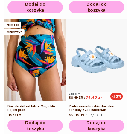
regularna
regularna
promocyjna
Dodaj do
Dodaj do
koszyka
koszyka
Nowość
OEKOTEX®
Z kodem
-52%
74,40 zł
SUMMER
:
Damski dół od bikini MagicMix
Pudrowoniebieskie damskie
Rajski ptak
sandały Eva Fisherman
Cena
99,99 zł
92,99 zł
153,99 zł
Cena
Cena
regularna
regularna
promocyjna
Dodaj do
Dodaj do
koszyka
koszyka