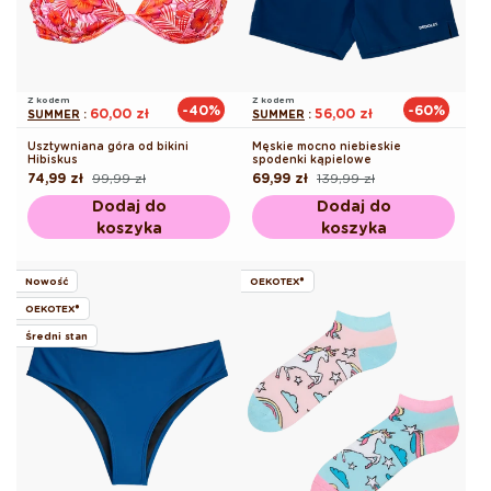
Z kodem
Z kodem
-40%
-60%
60,00 zł
56,00 zł
SUMMER
:
SUMMER
:
Usztywniana góra od bikini
Męskie mocno niebieskie
Hibiskus
spodenki kąpielowe
74,99 zł
99,99 zł
69,99 zł
139,99 zł
Cena
Cena
Cena
Cena
regularna
promocyjna
regularna
promocyjna
Dodaj do
Dodaj do
koszyka
koszyka
Nowość
OEKOTEX®
OEKOTEX®
Średni stan