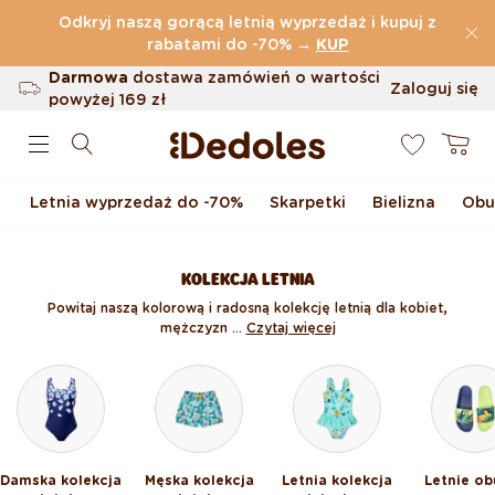
Przejdź do treści
Odkryj naszą gorącą letnią wyprzedaż i kupuj z
(32.819 Opinie)
rabatami do -70%
→
KUP
Darmowa
dostawa zamówień o wartości
Zaloguj się
powyżej
169 zł
0
Możliwość zwrotu w ciągu 100 dni
Koszyk
Oryginalne wzornictwo stworzone przez
nas
Letnia wyprzedaż do -70%
Skarpetki
Bielizna
Obu
Szybka wysyłka w ciągu <48 godzin
KOLEKCJA LETNIA
Powitaj naszą kolorową i radosną kolekcję letnią dla kobiet,
mężczyzn ...
Czytaj więcej
Damska kolekcja
Męska kolekcja
Letnia kolekcja
Letnie ob