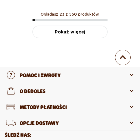
Oglądasz 23 z 550 produktów.
Pokaż więcej
POMOC I ZWROTY
Skontaktuj się z nami
O DEDOLES
Często zadawane pytania
O nas
METODY PŁATNOŚCI
Zwroty i reklamacje
O produktach
OPCJE DOSTAWY
Odstąpienie od umowy
Sprzedaż hurtowa
ŚLEDŹ NAS: