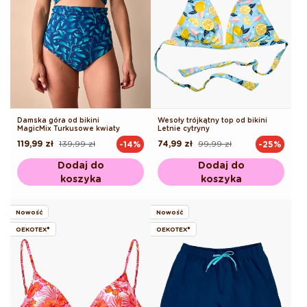
Damska góra od bikini
Wesoły trójkątny top od bikini
MagicMix Turkusowe kwiaty
Letnie cytryny
119,99 zł
139,99 zł
74,99 zł
99,99 zł
-14%
-25%
Cena
Cena
Cena
Cena
regularna
promocyjna
regularna
promocyjna
Dodaj do
Dodaj do
koszyka
koszyka
Nowość
Nowość
OEKOTEX®
OEKOTEX®