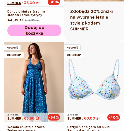
-49%
36,00 zł
SUMMER
:
Zdobądź 20% zniżki
Dół od bikini ze średnim
stanem Letnie cytryny
na wybrane letnie
44,99 zł
69,99 zł
Cena
Cena
style z kodem
regularna
promocyjna
Dodaj do
SUMMER.
koszyka
Nowość
Nowość
OEKOTEX®
OEKOTEX®
Z kodem
Z kodem
-54%
-40%
68,80 zł
60,00 zł
SUMMER
:
SUMMER
:
Wesoła chusta plażowa
Usztywniana góra od bikini
Turkusowe kwiaty
Serduszka i stokrotki