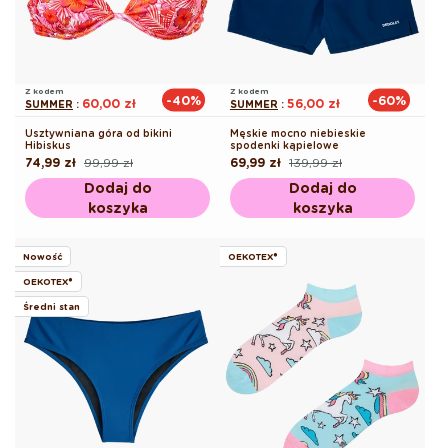
Z kodem
Z kodem
-40%
-60%
60,00 zł
56,00 zł
SUMMER
:
SUMMER
:
Usztywniana góra od bikini
Męskie mocno niebieskie
Hibiskus
spodenki kąpielowe
74,99 zł
99,99 zł
69,99 zł
139,99 zł
Cena
Cena
Cena
Cena
regularna
promocyjna
regularna
promocyjna
Dodaj do
Dodaj do
koszyka
koszyka
Nowość
OEKOTEX®
OEKOTEX®
Średni stan