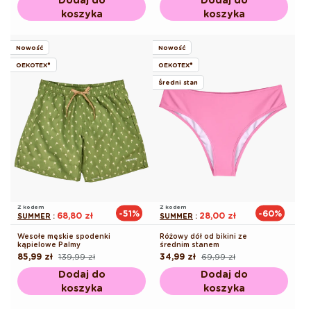
koszyka
koszyka
Nowość
Nowość
OEKOTEX®
OEKOTEX®
Średni stan
Z kodem
Z kodem
-51%
-60%
68,80 zł
28,00 zł
SUMMER
:
SUMMER
:
Wesołe męskie spodenki
Różowy dół od bikini ze
kąpielowe Palmy
średnim stanem
85,99 zł
139,99 zł
34,99 zł
69,99 zł
Cena
Cena
Cena
Cena
regularna
promocyjna
regularna
promocyjna
Dodaj do
Dodaj do
koszyka
koszyka