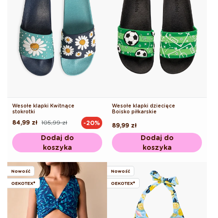
Wesołe klapki Kwitnące
Wesołe klapki dziecięce
stokrotki
Boisko piłkarskie
84,99 zł
105,99 zł
-20%
Cena
Cena
Cena
89,99 zł
regularna
promocyjna
regularna
Dodaj do
Dodaj do
koszyka
koszyka
Nowość
Nowość
OEKOTEX®
OEKOTEX®