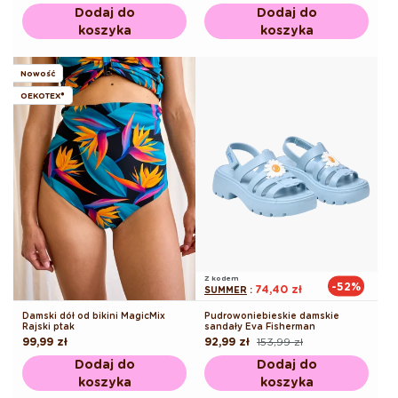
regularna
regularna
promocyjna
Dodaj do
Dodaj do
koszyka
koszyka
Nowość
OEKOTEX®
Z kodem
-52%
74,40 zł
SUMMER
:
Damski dół od bikini MagicMix
Pudrowoniebieskie damskie
Rajski ptak
sandały Eva Fisherman
Cena
99,99 zł
92,99 zł
153,99 zł
Cena
Cena
regularna
regularna
promocyjna
Dodaj do
Dodaj do
koszyka
koszyka