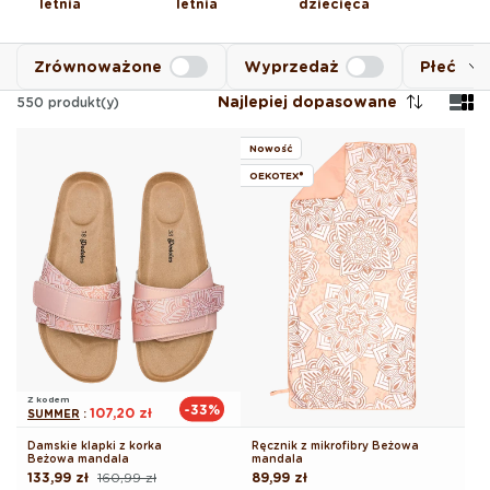
letnia
letnia
dziecięca
Zrównoważone
Wyprzedaż
Płeć
Najlepiej dopasowane
550
produkt(y)
Nowość
OEKOTEX®
Z kodem
-33%
107,20 zł
SUMMER
:
Damskie klapki z korka
Ręcznik z mikrofibry Beżowa
Beżowa mandala
mandala
133,99 zł
160,99 zł
Cena
89,99 zł
Cena
Cena