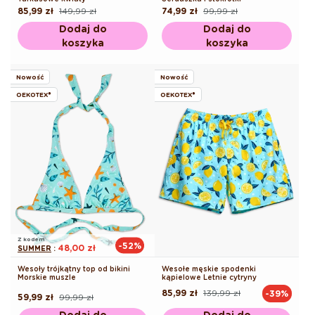
85,99 zł
149,99 zł
74,99 zł
99,99 zł
Cena
Cena
Cena
Cena
regularna
promocyjna
regularna
promocyjna
Dodaj do
Dodaj do
koszyka
koszyka
Nowość
Nowość
OEKOTEX®
OEKOTEX®
Z kodem
-52%
48,00 zł
SUMMER
:
Wesoły trójkątny top od bikini
Wesołe męskie spodenki
Morskie muszle
kąpielowe Letnie cytryny
85,99 zł
139,99 zł
-39%
Cena
Cena
59,99 zł
99,99 zł
Cena
Cena
regularna
promocyjna
regularna
promocyjna
Dodaj do
Dodaj do