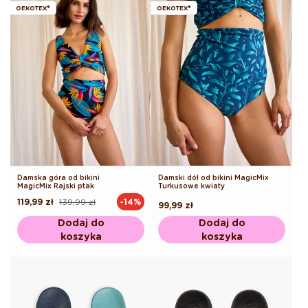
OEKOTEX®
OEKOTEX®
Damska góra od bikini
Damski dół od bikini MagicMix
MagicMix Rajski ptak
Turkusowe kwiaty
119,99 zł
139,99 zł
-14%
Cena
Cena
Cena
99,99 zł
regularna
promocyjna
regularna
Dodaj do
Dodaj do
koszyka
koszyka