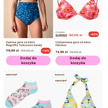
Z kodem
-40%
60,00 zł
SUMMER
:
Damska góra od bikini
Usztywniana góra od bikini
MagicMix Turkusowe kwiaty
Hibiskus
119,99 zł
139,99 zł
-14%
Cena
Cena
74,99 zł
99,99 zł
Cena
Cena
regularna
promocyjna
regularna
promocyjna
Dodaj do
Dodaj do
koszyka
koszyka
OEKOTEX®
Nowość
OEKOTEX®