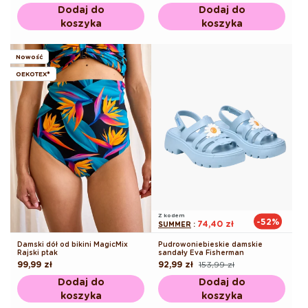
regularna
regularna
promocyjna
Dodaj do
Dodaj do
koszyka
koszyka
Nowość
OEKOTEX®
Z kodem
-52%
74,40 zł
SUMMER
:
Damski dół od bikini MagicMix
Pudrowoniebieskie damskie
Rajski ptak
sandały Eva Fisherman
Cena
99,99 zł
92,99 zł
153,99 zł
Cena
Cena
regularna
regularna
promocyjna
Dodaj do
Dodaj do
koszyka
koszyka