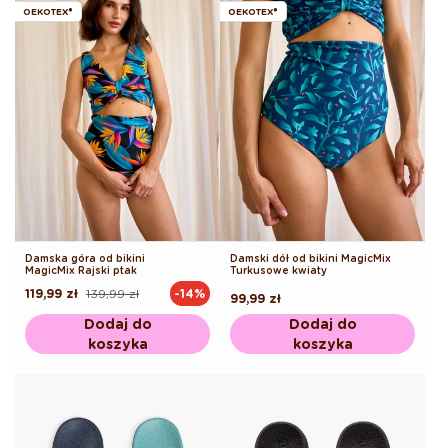
OEKOTEX®
OEKOTEX®
Damska góra od bikini
Damski dół od bikini MagicMix
MagicMix Rajski ptak
Turkusowe kwiaty
119,99 zł
139,99 zł
-14%
Cena
Cena
Cena
99,99 zł
regularna
promocyjna
regularna
Dodaj do
Dodaj do
koszyka
koszyka