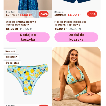
Z kodem
Z kodem
-54%
-60%
68,80 zł
56,00 zł
SUMMER
:
SUMMER
:
Wesoła chusta plażowa
Męskie mocno niebieskie
Turkusowe kwiaty
spodenki kąpielowe
85,99 zł
149,99 zł
69,99 zł
139,99 zł
Cena
Cena
Cena
Cena
regularna
promocyjna
regularna
promocyjna
Dodaj do
Dodaj do
koszyka
koszyka
Nowość
OEKOTEX®
Średni stan
Z kodem