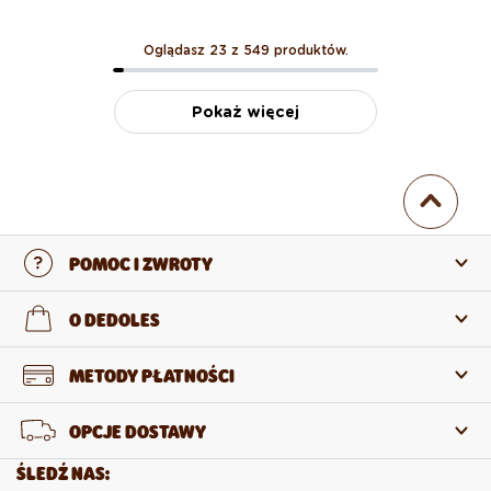
Oglądasz 23 z 549 produktów.
Pokaż więcej
POMOC I ZWROTY
Skontaktuj się z nami
O DEDOLES
Często zadawane pytania
O nas
METODY PŁATNOŚCI
Zwroty i reklamacje
O produktach
OPCJE DOSTAWY
Odstąpienie od umowy
Sprzedaż hurtowa
ŚLEDŹ NAS: