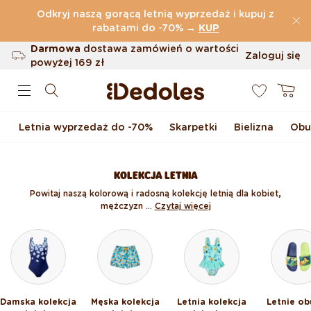
Przejdź do treści
Odkryj naszą gorącą letnią wyprzedaż i kupuj z
(32.819 Opinie)
rabatami do -70%
→
KUP
Darmowa
dostawa zamówień o wartości
Zaloguj się
powyżej
169 zł
0
Możliwość zwrotu w ciągu 100 dni
Koszyk
Oryginalne wzornictwo stworzone przez
nas
Letnia wyprzedaż do -70%
Skarpetki
Bielizna
Obu
Szybka wysyłka w ciągu <48 godzin
KOLEKCJA LETNIA
Powitaj naszą kolorową i radosną kolekcję letnią dla kobiet,
mężczyzn ...
Czytaj więcej
Damska kolekcja
Męska kolekcja
Letnia kolekcja
Letnie ob