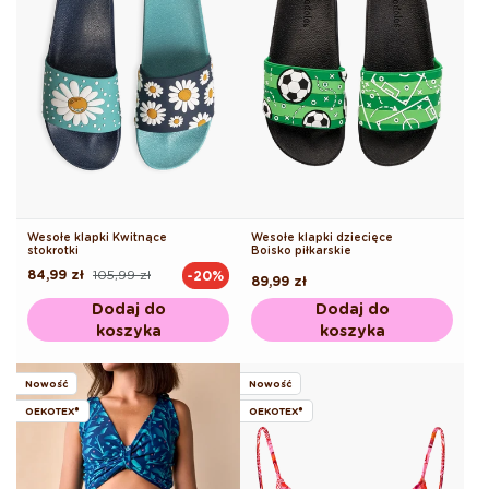
Wesołe klapki Kwitnące
Wesołe klapki dziecięce
stokrotki
Boisko piłkarskie
84,99 zł
105,99 zł
-20%
Cena
Cena
Cena
89,99 zł
regularna
promocyjna
regularna
Dodaj do
Dodaj do
koszyka
koszyka
Nowość
Nowość
OEKOTEX®
OEKOTEX®