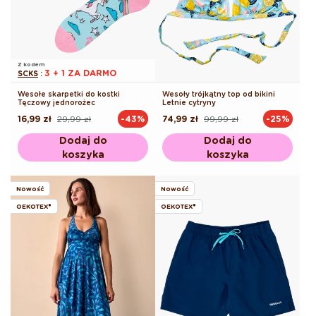
Z kodem
3 + 1 ZA DARMO
SCKS
:
Wesołe skarpetki do kostki
Wesoły trójkątny top od bikini
Tęczowy jednorożec
Letnie cytryny
16,99 zł
29,99 zł
74,99 zł
99,99 zł
-43%
-25%
Cena
Cena
Cena
Cena
regularna
promocyjna
regularna
promocyjna
Dodaj do
Dodaj do
koszyka
koszyka
Nowość
Nowość
OEKOTEX®
OEKOTEX®