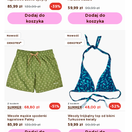
85,99 zł
139,99 zł
-39%
Cena
Cena
59,99 zł
99,99 zł
Cena
Cena
regularna
promocyjna
regularna
promocyjna
Dodaj do
Dodaj do
koszyka
koszyka
Nowość
Nowość
OEKOTEX®
OEKOTEX®
Z kodem
Z kodem
-51%
-52%
68,80 zł
48,00 zł
SUMMER
:
SUMMER
:
Wesołe męskie spodenki
Wesoły trójkątny top od bikini
kąpielowe Palmy
Turkusowe kwiaty
85,99 zł
139,99 zł
59,99 zł
99,99 zł
Cena
Cena
Cena
Cena
regularna
promocyjna
regularna
promocyjna
Dodaj do
Dodaj do