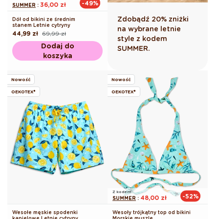
-49%
36,00 zł
SUMMER
:
Zdobądź 20% zniżki
Dół od bikini ze średnim
stanem Letnie cytryny
na wybrane letnie
44,99 zł
69,99 zł
Cena
Cena
style z kodem
regularna
promocyjna
Dodaj do
SUMMER.
koszyka
Nowość
Nowość
OEKOTEX®
OEKOTEX®
Z kodem
-52%
48,00 zł
SUMMER
:
Wesołe męskie spodenki
Wesoły trójkątny top od bikini
kąpielowe Letnie cytryny
Morskie muszle