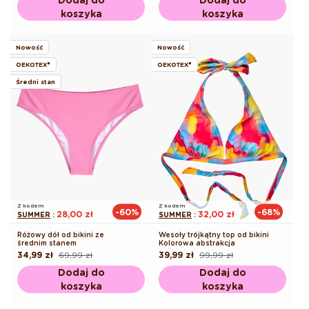
koszyka
koszyka
Nowość
Nowość
OEKOTEX®
OEKOTEX®
Średni stan
Z kodem
Z kodem
-60%
-68%
28,00 zł
32,00 zł
SUMMER
:
SUMMER
:
Różowy dół od bikini ze
Wesoły trójkątny top od bikini
średnim stanem
Kolorowa abstrakcja
34,99 zł
69,99 zł
39,99 zł
99,99 zł
Cena
Cena
Cena
Cena
regularna
promocyjna
regularna
promocyjna
Dodaj do
Dodaj do
koszyka
koszyka