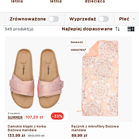
letnia
letnia
dziecięca
Zrównoważone
Wyprzedaż
Płeć
Najlepiej dopasowane
549
produkt(y)
Nowość
OEKOTEX®
Z kodem
-33%
107,20 zł
SUMMER
:
Damskie klapki z korka
Ręcznik z mikrofibry Beżowa
Beżowa mandala
mandala
133,99 zł
160,99 zł
Cena
89,99 zł
Cena
Cena