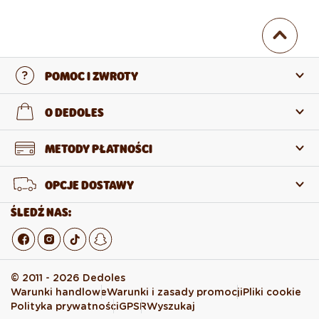
POMOC I ZWROTY
Skontaktuj się z nami
O DEDOLES
Często zadawane pytania
O nas
METODY PŁATNOŚCI
Zwroty i reklamacje
O produktach
OPCJE DOSTAWY
Odstąpienie od umowy
Sprzedaż hurtowa
ŚLEDŹ NAS:
© 2011 - 2026 Dedoles
Warunki handlowe
Warunki i zasady promocji
Pliki cookie
Polityka prywatności
GPSR
Wyszukaj