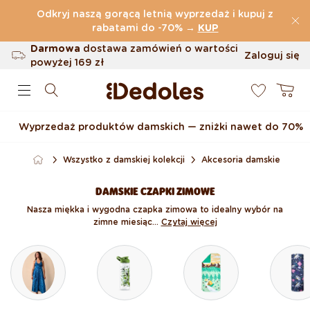
Przejdź do treści
Odkryj naszą gorącą letnią wyprzedaż i kupuj z
(32.819 Opinie)
rabatami do -70%
→
KUP
Darmowa
dostawa zamówień o wartości
Zaloguj się
powyżej
169 zł
0
Możliwość zwrotu w ciągu 100 dni
Koszyk
Oryginalne wzornictwo stworzone przez
nas
Wyprzedaż produktów damskich — zniżki nawet do 70%
Szybka wysyłka w ciągu <48 godzin
Wszystko z damskiej kolekcji
Akcesoria damskie
DAMSKIE CZAPKI ZIMOWE
Nasza miękka i wygodna czapka zimowa to idealny wybór na
zimne miesiąc...
Czytaj więcej