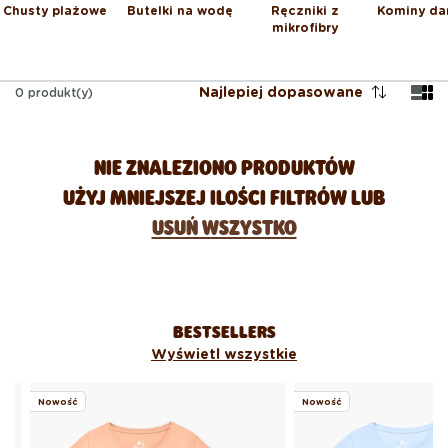
Chusty plażowe
Butelki na wodę
Ręczniki z
Kominy da
mikrofibry
Najlepiej dopasowane
0
produkt(y)
NIE ZNALEZIONO PRODUKTÓW
UŻYJ MNIEJSZEJ ILOŚCI FILTRÓW LUB
USUŃ WSZYSTKO
BESTSELLERS
Wyświetl wszystkie
Nowość
Nowość