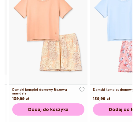
żowa
Damski komplet domowy Kwiaty
Damski kompl
tulipany
Cena
139,99 zł
Cena
139,99 zł
regularna
regularna
zyka
Dodaj do koszyka
Do