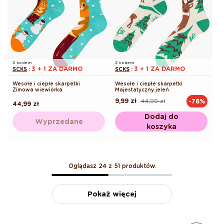
Z kodem
Z kodem
3 + 1 ZA DARMO
3 + 1 ZA DARMO
SCKS
:
SCKS
:
Wesołe i ciepłe skarpetki
Wesołe i ciepłe skarpetki
Zimowa wiewiórka
Majestatyczny jeleń
9,99 zł
44,99 zł
-78%
Cena
Cena
Cena
44,99 zł
regularna
promocyjna
regularna
Dodaj do
Wyprzedane
koszyka
Oglądasz 24 z 51 produktów.
Pokaż więcej