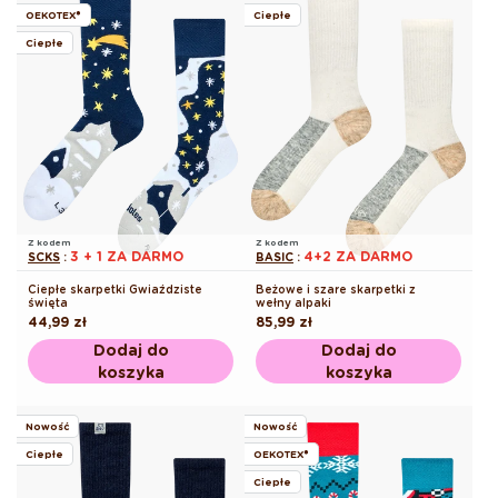
OEKOTEX®
Ciepłe
Ciepłe
Z kodem
Z kodem
3 + 1 ZA DARMO
4+2 ZA DARMO
SCKS
:
BASIC
:
Ciepłe skarpetki Gwiaździste
Beżowe i szare skarpetki z
święta
wełny alpaki
Cena
44,99 zł
Cena
85,99 zł
regularna
regularna
Dodaj do
Dodaj do
koszyka
koszyka
Nowość
Nowość
Ciepłe
OEKOTEX®
Ciepłe