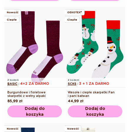
Nowość
OEKOTEX®
Ciepłe
Ciepłe
Z kodem
Z kodem
4+2 ZA DARMO
3 + 1 ZA DARMO
BASIC
:
SCKS
:
Burgundowe i fioletowe
Wesołe i ciepłe skarpetki Pan
skarpetki z wełny alpaki
i pani bałwan
Cena
85,99 zł
Cena
44,99 zł
regularna
regularna
Dodaj do
Dodaj do
koszyka
koszyka
Nowość
Nowość