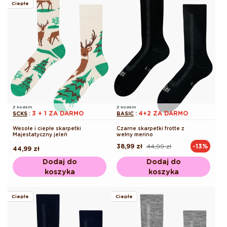
Ciepłe
Z kodem
Z kodem
3 + 1 ZA DARMO
4+2 ZA DARMO
SCKS
:
BASIC
:
Wesołe i ciepłe skarpetki
Czarne skarpetki frotte z
Majestatyczny jeleń
wełny merino
38,99 zł
44,99 zł
-13%
Cena
Cena
Cena
44,99 zł
regularna
promocyjna
regularna
Dodaj do
Dodaj do
koszyka
koszyka
Ciepłe
Ciepłe