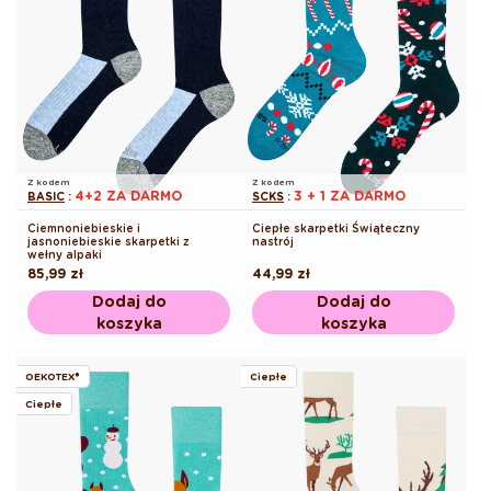
Z kodem
Z kodem
4+2 ZA DARMO
3 + 1 ZA DARMO
BASIC
:
SCKS
:
Ciemnoniebieskie i
Ciepłe skarpetki Świąteczny
jasnoniebieskie skarpetki z
nastrój
wełny alpaki
Cena
85,99 zł
Cena
44,99 zł
regularna
regularna
Dodaj do
Dodaj do
koszyka
koszyka
OEKOTEX®
Ciepłe
Ciepłe