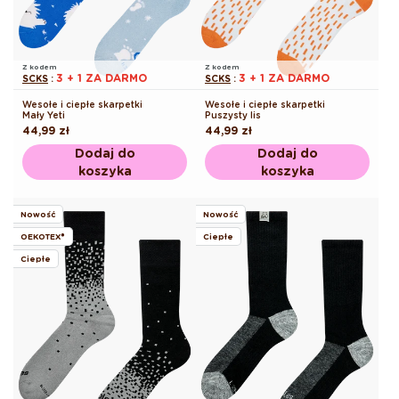
Z kodem
Z kodem
3 + 1 ZA DARMO
3 + 1 ZA DARMO
SCKS
:
SCKS
:
Wesołe i ciepłe skarpetki
Wesołe i ciepłe skarpetki
Mały Yeti
Puszysty lis
Cena
44,99 zł
Cena
44,99 zł
regularna
regularna
Dodaj do
Dodaj do
koszyka
koszyka
Nowość
Nowość
OEKOTEX®
Ciepłe
Ciepłe