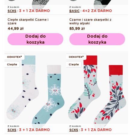
Z kodem
Z kodem
3 + 1 ZA DARMO
4+2 ZA DARMO
SCKS
:
BASIC
:
Ciepłe skarpetki Czarne i
Czarne i szare skarpetki z
szare
wełny alpaki
Cena
44,99 zł
Cena
85,99 zł
regularna
regularna
Dodaj do
Dodaj do
koszyka
koszyka
OEKOTEX®
OEKOTEX®
Ciepłe
Ciepłe
Z kodem
Z kodem
3 + 1 ZA DARMO
3 + 1 ZA DARMO
SCKS
:
SCKS
: