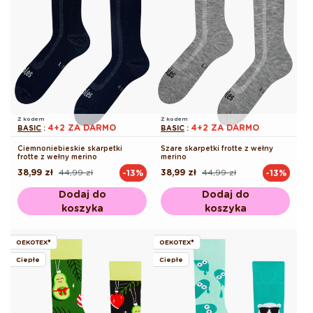
Z kodem
Z kodem
4+2 ZA DARMO
4+2 ZA DARMO
BASIC
:
BASIC
:
Ciemnoniebieskie skarpetki
Szare skarpetki frotte z wełny
frotte z wełny merino
merino
38,99 zł
44,99 zł
38,99 zł
44,99 zł
-13%
-13%
Cena
Cena
Cena
Cena
regularna
promocyjna
regularna
promocyjna
Dodaj do
Dodaj do
koszyka
koszyka
OEKOTEX®
OEKOTEX®
Ciepłe
Ciepłe