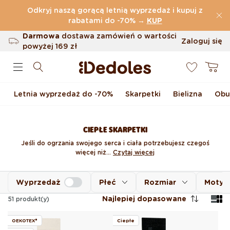
Przejdź do treści
Odkryj naszą gorącą letnią wyprzedaż i kupuj z
(32.819 Opinie)
rabatami do -70%
→
KUP
Darmowa
dostawa zamówień o wartości
Zaloguj się
powyżej
169 zł
0
Możliwość zwrotu w ciągu 100 dni
Koszyk
Oryginalne wzornictwo stworzone przez
nas
Letnia wyprzedaż do -70%
Skarpetki
Bielizna
Obu
Szybka wysyłka w ciągu <48 godzin
CIEPŁE SKARPETKI
Jeśli do ogrzania swojego serca i ciała potrzebujesz czegoś
więcej niż...
Czytaj więcej
Wyprzedaż
Płeć
Rozmiar
Moty
Najlepiej dopasowane
51
produkt(y)
OEKOTEX®
Ciepłe