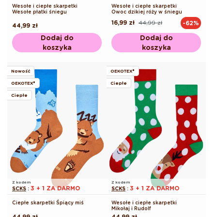
Wesołe i ciepłe skarpetki
Wesołe i ciepłe skarpetki
Wesołe płatki śniegu
Owoc dzikiej róży w śniegu
16,99 zł
44,99 zł
-62%
Cena
Cena
Cena
44,99 zł
regularna
promocyjna
regularna
Dodaj do
Dodaj do
koszyka
koszyka
Nowość
OEKOTEX®
OEKOTEX®
Ciepłe
Ciepłe
Z kodem
Z kodem
3 + 1 ZA DARMO
3 + 1 ZA DARMO
SCKS
:
SCKS
:
Ciepłe skarpetki Śpiący miś
Wesołe i ciepłe skarpetki
Mikołaj i Rudolf
Cena
44,99 zł
Cena
44,99 zł