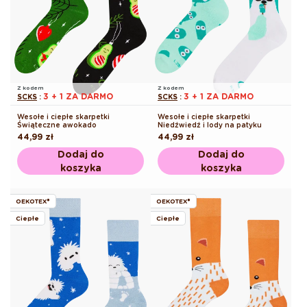
Z kodem
Z kodem
3 + 1 ZA DARMO
3 + 1 ZA DARMO
SCKS
:
SCKS
:
Wesołe i ciepłe skarpetki
Wesołe i ciepłe skarpetki
Świąteczne awokado
Niedźwiedź i lody na patyku
Cena
44,99 zł
Cena
44,99 zł
regularna
regularna
Dodaj do
Dodaj do
koszyka
koszyka
OEKOTEX®
OEKOTEX®
Ciepłe
Ciepłe