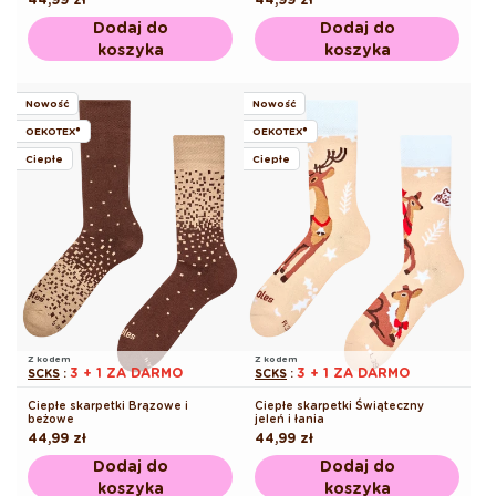
regularna
regularna
Dodaj do
Dodaj do
koszyka
koszyka
Nowość
Nowość
OEKOTEX®
OEKOTEX®
Ciepłe
Ciepłe
Z kodem
Z kodem
3 + 1 ZA DARMO
3 + 1 ZA DARMO
SCKS
:
SCKS
:
Ciepłe skarpetki Brązowe i
Ciepłe skarpetki Świąteczny
beżowe
jeleń i łania
Cena
44,99 zł
Cena
44,99 zł
regularna
regularna
Dodaj do
Dodaj do
koszyka
koszyka